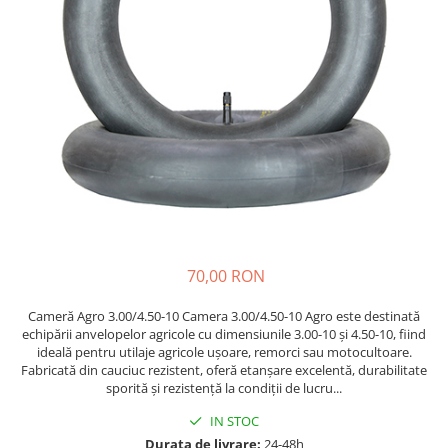
Etrieri
https://www.doctortrotineta.ro/lumini
Stop trotineta
Faruri
https://www.doctortrotineta.ro/cadru
Aparatori (aripi)
Cricuri trotineta
Suruburi
Suspensie
70,00 RON
Cameră Agro 3.00/4.50-10 Camera 3.00/4.50-10 Agro este destinată
echipării anvelopelor agricole cu dimensiunile 3.00-10 și 4.50-10, fiind
ideală pentru utilaje agricole ușoare, remorci sau motocultoare.
Fabricată din cauciuc rezistent, oferă etanșare excelentă, durabilitate
sporită și rezistență la condiții de lucru...
IN STOC
Durata de livrare:
24-48h