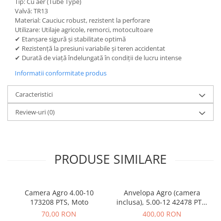
Tip: Cu aer (Tube Type)
Valvă: TR13
Material: Cauciuc robust, rezistent la perforare
Utilizare: Utilaje agricole, remorci, motocultoare
✔ Etanșare sigură și stabilitate optimă
✔ Rezistență la presiuni variabile și teren accidentat
✔ Durată de viață îndelungată în condiții de lucru intense
Informatii conformitate produs
Caracteristici
Review-uri
(0)
PRODUSE SIMILARE
Camera Agro 4.00-10
Anvelopa Agro (camera
173208 PTS, Moto
inclusa), 5.00-12 42478 PTS,
Moto
70,00 RON
400,00 RON