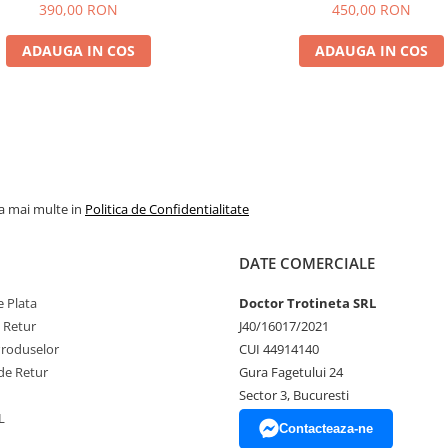
Made in Thailand
390,00 RON
450,00 RON
ADAUGA IN COS
ADAUGA IN COS
la mai multe in
Politica de Confidentialitate
DATE COMERCIALE
 Plata
Doctor Trotineta SRL
e Retur
J40/16017/2021
Produselor
CUI 44914140
de Retur
Gura Fagetului 24
Sector 3, Bucuresti
L
Contacteaza-ne