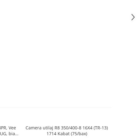
8PR, Vee
Camera utilaj R8 350/400-8 16X4 (TR-13)
Camera ut
LUG, bias,
1714 Kabat (75/bax)