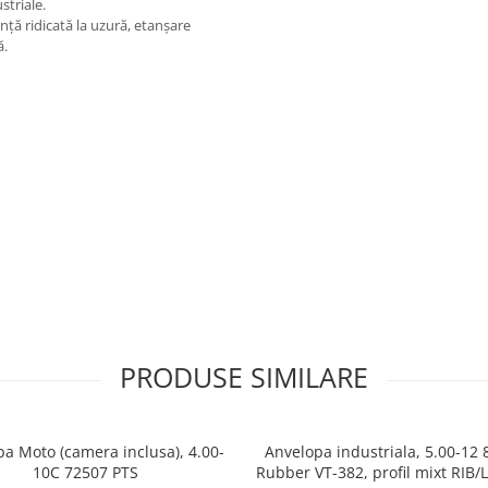
striale.
nță ridicată la uzură, etanșare
ă.
PRODUSE SIMILARE
a Moto (camera inclusa), 4.00-
Anvelopa industriala, 5.00-12 
10C 72507 PTS
Rubber VT-382, profil mixt RIB/