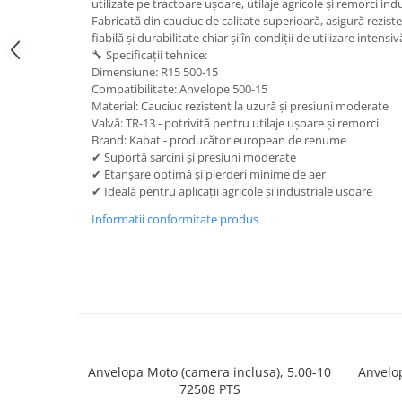
trotinete-electrice
utilizate pe tractoare ușoare, utilaje agricole și remorci indu
Fabricată din cauciuc de calitate superioară, asigură reziste
https://www.doctortrotineta.ro/cauciucuri-
fiabilă și durabilitate chiar și în condiții de utilizare intensiv
cu-camera
🔧 Specificații tehnice:
Dimensiune: R15 500-15
cauciucuri-bicicleta
Compatibilitate: Anvelope 500-15
Camere bicicleta
Material: Cauciuc rezistent la uzură și presiuni moderate
Valvă: TR-13 - potrivită pentru utilaje ușoare și remorci
Cauciuc tubeless cu GEL antipană
Brand: Kabat - producător european de renume
✔ Suportă sarcini și presiuni moderate
Accesorii
✔ Etanșare optimă și pierderi minime de aer
Trotinete electrice
✔ Ideală pentru aplicații agricole și industriale ușoare
Biciclete Electrice
Informatii conformitate produs
Anvelope moto
Camere moto
Anvelope ATV
Cauciucuri bicicleta
Anvelope și Camere Utilaje
https://www.doctortrotineta.ro/plata-
Anvelopa Moto (camera inclusa), 5.00-10
Anvelop
tbi?
72508 PTS
forceOriginalForEdit=1&preview=00681