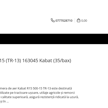
0777028710
0,00
15 (TR-13) 163045 Kabat (35/bax)
mera de aer Kabat R15 500-15 TR-13 este destinată
lizate pe tractoare ușoare, utilaje agricole și remorci
 calitate superioară, asigură rezistență ridicată la uzură,
i în ...