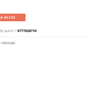
A IN COS
de ajutor?
/
0777028710
informatii