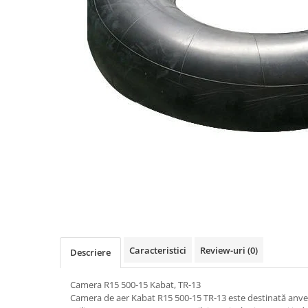
https://www.doctortrotineta.ro/frane
Discuri frana
Placute de frana
Manete de frana
Etrieri
https://www.doctortrotineta.ro/lumini
Stop trotineta
Faruri
https://www.doctortrotineta.ro/cadru
Aparatori (aripi)
Cricuri trotineta
Suruburi
Suspensie
Cauciucuri
Caracteristici
Review-uri
(0)
Descriere
https://www.doctortrotineta.ro/camere-
de-aer
Camera R15 500-15 Kabat, TR-13
https://www.doctortrotineta.ro/cauciucuri-
Camera de aer Kabat R15 500-15 TR-13 este destinată anve