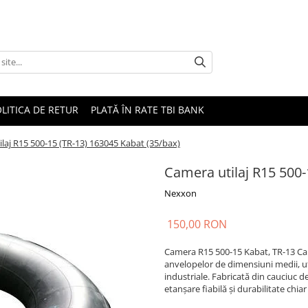
LITICA DE RETUR
PLATĂ ÎN RATE TBI BANK
laj R15 500-15 (TR-13) 163045 Kabat (35/bax)
Camera utilaj R15 500-
Nexxon
150,00 RON
Camera R15 500-15 Kabat, TR-13 Ca
anvelopelor de dimensiuni medii, uti
industriale. Fabricată din cauciuc de
etanșare fiabilă și durabilitate chiar ș