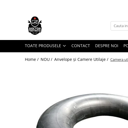
Toate Produsele
Acasa
Toate produsele
Piese de schimb
TOATE PRODUSELE
CONTACT
DESPRE NOI
PO
https://www.doctortrotineta.ro/electrica
Home /
NOU /
Anvelope și Camere Utilaje /
Camera uti
Acceleratie
Display
Controller
Motoare
Cabluri
BMS
Acumulatori
Kit complet
Contact cu cheie