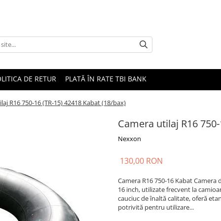
LITICA DE RETUR
PLATĂ ÎN RATE TBI BANK
laj R16 750-16 (TR-15) 42418 Kabat (18/bax)
Camera utilaj R16 750-
Nexxon
130,00 RON
Camera R16 750-16 Kabat Camera de
16 inch, utilizate frecvent la camioa
cauciuc de înaltă calitate, oferă etan
potrivită pentru utilizare...