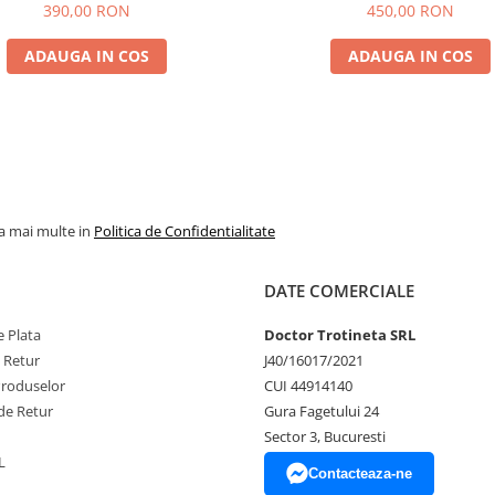
Made in Thailand
390,00 RON
450,00 RON
ADAUGA IN COS
ADAUGA IN COS
la mai multe in
Politica de Confidentialitate
DATE COMERCIALE
 Plata
Doctor Trotineta SRL
e Retur
J40/16017/2021
Produselor
CUI 44914140
de Retur
Gura Fagetului 24
Sector 3, Bucuresti
L
Contacteaza-ne