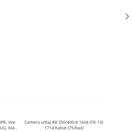
8PR, Vee
Camera utilaj R8 350/400-8 16X4 (TR-13)
Camera ut
LUG, bias,
1714 Kabat (75/bax)