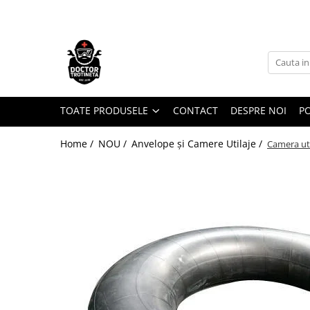
Toate Produsele
Acasa
Toate produsele
Piese de schimb
TOATE PRODUSELE
CONTACT
DESPRE NOI
PO
https://www.doctortrotineta.ro/electrica
Home /
NOU /
Anvelope și Camere Utilaje /
Camera uti
Acceleratie
Display
Controller
Motoare
Cabluri
BMS
Acumulatori
Kit complet
Contact cu cheie