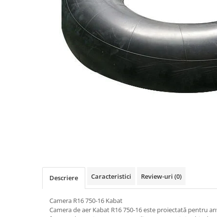
https://www.doctortrotineta.ro/frane
Discuri frana
Placute de frana
Manete de frana
Etrieri
https://www.doctortrotineta.ro/lumini
Stop trotineta
Faruri
https://www.doctortrotineta.ro/cadru
Aparatori (aripi)
Cricuri trotineta
Suruburi
Suspensie
Cauciucuri
Caracteristici
Review-uri
(0)
Descriere
https://www.doctortrotineta.ro/camere-
de-aer
Camera R16 750-16 Kabat
https://www.doctortrotineta.ro/cauciucuri-
Camera de aer Kabat R16 750-16 este proiectată pentru anve