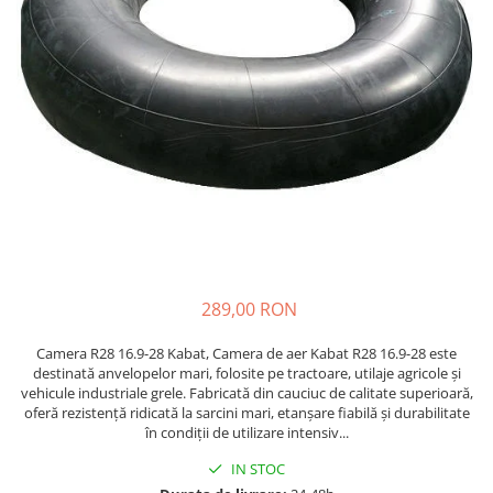
Etrieri
https://www.doctortrotineta.ro/lumini
Stop trotineta
Faruri
https://www.doctortrotineta.ro/cadru
Aparatori (aripi)
Cricuri trotineta
Suruburi
Suspensie
289,00 RON
Camera R28 16.9-28 Kabat, Camera de aer Kabat R28 16.9-28 este
destinată anvelopelor mari, folosite pe tractoare, utilaje agricole și
vehicule industriale grele. Fabricată din cauciuc de calitate superioară,
oferă rezistență ridicată la sarcini mari, etanșare fiabilă și durabilitate
în condiții de utilizare intensiv...
IN STOC