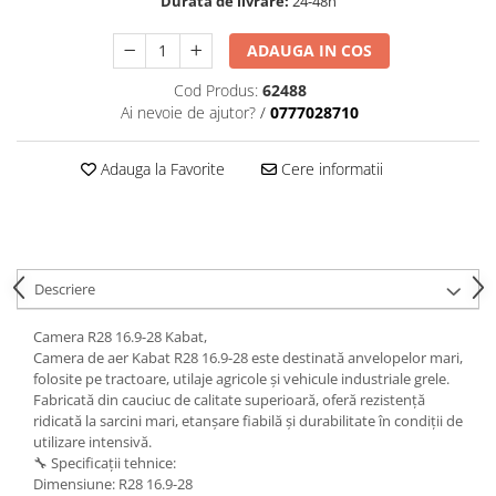
Durata de livrare:
24-48h
ADAUGA IN COS
Cod Produs:
62488
Ai nevoie de ajutor?
/
0777028710
Adauga la Favorite
Cere informatii
Descriere
Camera R28 16.9-28 Kabat,
Camera de aer Kabat R28 16.9-28 este destinată anvelopelor mari,
folosite pe tractoare, utilaje agricole și vehicule industriale grele.
Fabricată din cauciuc de calitate superioară, oferă rezistență
ridicată la sarcini mari, etanșare fiabilă și durabilitate în condiții de
utilizare intensivă.
🔧 Specificații tehnice:
Dimensiune: R28 16.9-28