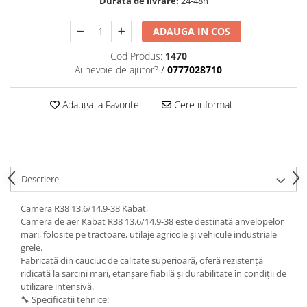
Durata de livrare:
24-48h
ADAUGA IN COS
Cod Produs:
1470
Ai nevoie de ajutor?
/
0777028710
Adauga la Favorite
Cere informatii
Descriere
Camera R38 13.6/14.9-38 Kabat,
Camera de aer Kabat R38 13.6/14.9-38 este destinată anvelopelor
mari, folosite pe tractoare, utilaje agricole și vehicule industriale
grele.
Fabricată din cauciuc de calitate superioară, oferă rezistență
ridicată la sarcini mari, etanșare fiabilă și durabilitate în condiții de
utilizare intensivă.
🔧 Specificații tehnice: