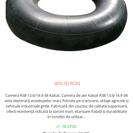
Etrieri
https://www.doctortrotineta.ro/lumini
Stop trotineta
Faruri
https://www.doctortrotineta.ro/cadru
Aparatori (aripi)
Cricuri trotineta
Suruburi
Suspensie
400,00 RON
Camera R38 13.6/14.9-38 Kabat, Camera de aer Kabat R38 13.6/14.9-38
este destinată anvelopelor mari, folosite pe tractoare, utilaje agricole și
vehicule industriale grele. Fabricată din cauciuc de calitate superioară,
oferă rezistență ridicată la sarcini mari, etanșare fiabilă și durabilitate
în condiții de utilizar...
IN STOC