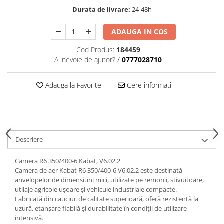
trotinete-electrice
Durata de livrare:
24-48h
https://www.doctortrotineta.ro/cauciucuri-
cu-camera
ADAUGA IN COS
cauciucuri-bicicleta
Cod Produs:
184459
Camere bicicleta
Ai nevoie de ajutor?
/
0777028710
Cauciuc tubeless cu GEL antipană
Adauga la Favorite
Cere informatii
Accesorii
Trotinete electrice
Biciclete Electrice
Anvelope moto
Descriere
Camere moto
Anvelope ATV
Camera R6 350/400-6 Kabat, V6.02.2
Cauciucuri bicicleta
Camera de aer Kabat R6 350/400-6 V6.02.2 este destinată
anvelopelor de dimensiuni mici, utilizate pe remorci, stivuitoare,
Anvelope și Camere Utilaje
utilaje agricole ușoare și vehicule industriale compacte.
Fabricată din cauciuc de calitate superioară, oferă rezistență la
https://www.doctortrotineta.ro/plata-
uzură, etanșare fiabilă și durabilitate în condiții de utilizare
tbi?
intensivă.
forceOriginalForEdit=1&preview=00681