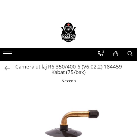
Toate Produsele
Acasa
Toate produsele
Piese de schimb
2
https://www.doctortrotineta.ro/electrica
Camera utilaj R6 350/400-6 (V6.02.2) 184459
Acceleratie
Kabat (75/bax)
Display
Nexxon
Controller
Motoare
Cabluri
BMS
Acumulatori
Kit complet
Contact cu cheie