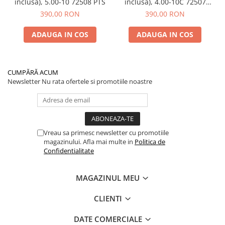
inclusa), 5.00-10 72508 PTS
inclusa), 4.00-10C 72507
PTS
390,00 RON
390,00 RON
ADAUGA IN COS
ADAUGA IN COS
CUMPĂRĂ ACUM
Newsletter
Nu rata ofertele si promotiile noastre
Vreau sa primesc newsletter cu promotiile
magazinului. Afla mai multe in
Politica de
Confidentialitate
MAGAZINUL MEU
CLIENTI
DATE COMERCIALE