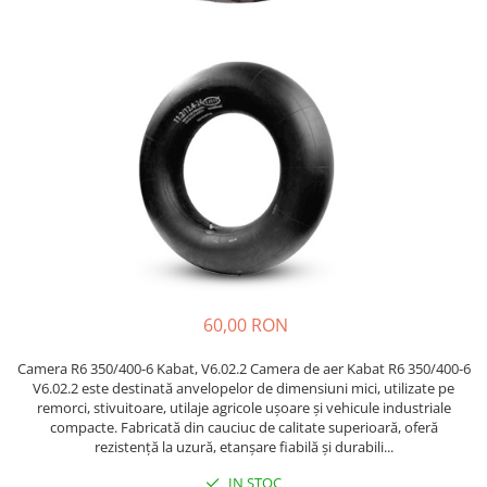
https://www.doctortrotineta.ro/frane
Discuri frana
Placute de frana
Manete de frana
Etrieri
https://www.doctortrotineta.ro/lumini
Stop trotineta
Faruri
https://www.doctortrotineta.ro/cadru
Aparatori (aripi)
Cricuri trotineta
60,00 RON
Suruburi
Suspensie
Camera R6 350/400-6 Kabat, V6.02.2 Camera de aer Kabat R6 350/400-6
Cauciucuri
V6.02.2 este destinată anvelopelor de dimensiuni mici, utilizate pe
remorci, stivuitoare, utilaje agricole ușoare și vehicule industriale
https://www.doctortrotineta.ro/camere-
compacte. Fabricată din cauciuc de calitate superioară, oferă
de-aer
rezistență la uzură, etanșare fiabilă și durabili...
https://www.doctortrotineta.ro/cauciucuri-
IN STOC