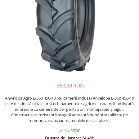
https://www.doctortrotineta.ro/frane
Discuri frana
Placute de frana
Manete de frana
Etrieri
https://www.doctortrotineta.ro/lumini
Stop trotineta
Faruri
https://www.doctortrotineta.ro/cadru
Aparatori (aripi)
350,00 RON
Cricuri trotineta
Suruburi
Anvelopa Agro L-360 450-10 (cu cameră inclusă) Anvelopa L-360 450-10
Suspensie
este destinată utilajelor și echipamentelor agricole ușoare, fiind livrată
împreună cu cameră de aer pentru un montaj rapid și sigur.
Cauciucuri
Construcția sa rezistentă asigură aderență bună și stabilitate pe
https://www.doctortrotineta.ro/camere-
terenuri variate, iar materialele de calitate îi...
de-aer
IN STOC
https://www.doctortrotineta.ro/cauciucuri-
Durata de livrare:
24-48h