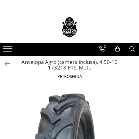
Toate Produsele
Acasa
Toate produsele
2
Piese de schimb
https://www.doctortrotineta.ro/electrica
Anvelopa Agro (camera inclusa), 4.50-10
173218 PTS, Moto
Acceleratie
Display
PETROSHINA
Controller
Motoare
Cabluri
BMS
Acumulatori
Kit complet
Contact cu cheie