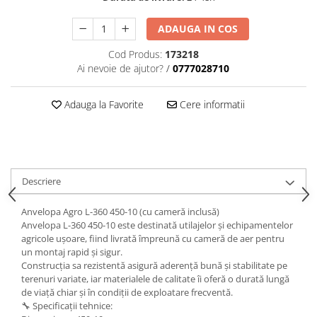
trotinete-electrice
https://www.doctortrotineta.ro/cauciucuri-
ADAUGA IN COS
cu-camera
Cod Produs:
173218
cauciucuri-bicicleta
Ai nevoie de ajutor?
/
0777028710
Camere bicicleta
Adauga la Favorite
Cere informatii
Cauciuc tubeless cu GEL antipană
Accesorii
Trotinete electrice
Biciclete Electrice
Descriere
Anvelope moto
Camere moto
Anvelopa Agro L-360 450-10 (cu cameră inclusă)
Anvelope ATV
Anvelopa L-360 450-10 este destinată utilajelor și echipamentelor
agricole ușoare, fiind livrată împreună cu cameră de aer pentru
Cauciucuri bicicleta
un montaj rapid și sigur.
Anvelope și Camere Utilaje
Construcția sa rezistentă asigură aderență bună și stabilitate pe
terenuri variate, iar materialele de calitate îi oferă o durată lungă
https://www.doctortrotineta.ro/plata-
de viață chiar și în condiții de exploatare frecventă.
tbi?
🔧 Specificații tehnice:
forceOriginalForEdit=1&preview=00681