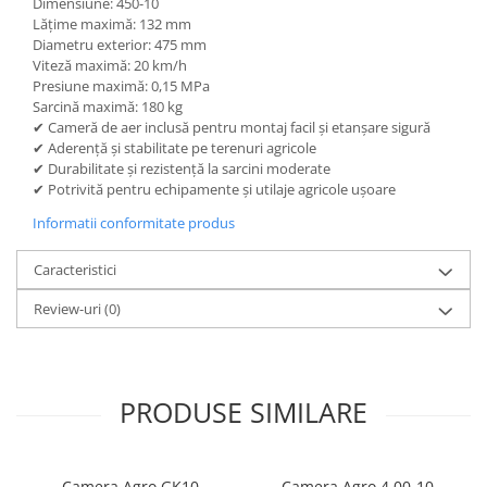
Dimensiune: 450-10
Lățime maximă: 132 mm
Diametru exterior: 475 mm
Viteză maximă: 20 km/h
Presiune maximă: 0,15 MPa
Sarcină maximă: 180 kg
✔ Cameră de aer inclusă pentru montaj facil și etanșare sigură
✔ Aderență și stabilitate pe terenuri agricole
✔ Durabilitate și rezistență la sarcini moderate
✔ Potrivită pentru echipamente și utilaje agricole ușoare
Informatii conformitate produs
Caracteristici
Review-uri
(0)
PRODUSE SIMILARE
Camera Agro GK10
Camera Agro 4.00-10