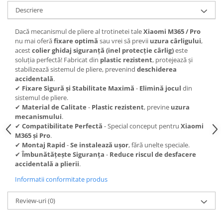
trotinete-electrice
Descriere
https://www.doctortrotineta.ro/cauciucuri-
cu-camera
Dacă mecanismul de pliere al trotinetei tale
Xiaomi M365 / Pro
nu mai oferă
fixare optimă
sau vrei să previi
uzura cârligului
,
cauciucuri-bicicleta
acest
colier ghidaj siguranță (inel protecție cârlig)
este
Camere bicicleta
soluția perfectă! Fabricat din
plastic rezistent
, protejează și
stabilizează sistemul de pliere, prevenind
deschiderea
Cauciuc tubeless cu GEL antipană
accidentală
.
✔
Fixare Sigură și Stabilitate Maximă
-
Elimină jocul
din
Accesorii
sistemul de pliere.
Trotinete electrice
✔
Material de Calitate
-
Plastic rezistent
, previne
uzura
Biciclete Electrice
mecanismului
.
✔
Compatibilitate Perfectă
- Special conceput pentru
Xiaomi
Anvelope moto
M365 și Pro
.
Camere moto
✔
Montaj Rapid
-
Se instalează ușor
, fără unelte speciale.
✔
Îmbunătățește Siguranța
-
Reduce riscul de desfacere
Anvelope ATV
accidentală a plierii
.
Cauciucuri bicicleta
Informatii conformitate produs
Anvelope și Camere Utilaje
https://www.doctortrotineta.ro/plata-
Review-uri
(0)
tbi?
forceOriginalForEdit=1&preview=00681