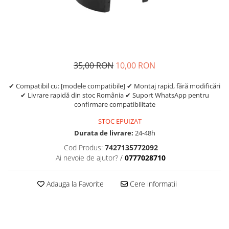
https://www.doctortrotineta.ro/frane
Discuri frana
Placute de frana
Manete de frana
Etrieri
35,00 RON
10,00 RON
https://www.doctortrotineta.ro/lumini
✔ Compatibil cu: [modele compatibile] ✔ Montaj rapid, fără modificări
Stop trotineta
✔ Livrare rapidă din stoc România ✔ Suport WhatsApp pentru
Faruri
confirmare compatibilitate
https://www.doctortrotineta.ro/cadru
STOC EPUIZAT
Aparatori (aripi)
Durata de livrare:
24-48h
Cricuri trotineta
Cod Produs:
7427135772092
Suruburi
Ai nevoie de ajutor?
/
0777028710
Suspensie
Cauciucuri
Adauga la Favorite
Cere informatii
https://www.doctortrotineta.ro/camere-
de-aer
https://www.doctortrotineta.ro/cauciucuri-