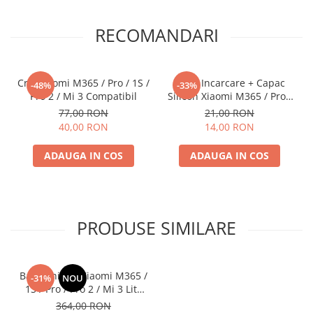
RECOMANDARI
Cric Xiaomi M365 / Pro / 1S /
Mufa Incarcare + Capac
-48%
-33%
Pro 2 / Mi 3 Compatibil
Silicon Xiaomi M365 / Pro /
Pro 2 / 1S / Mi 3 Compatibil
77,00 RON
21,00 RON
40,00 RON
14,00 RON
ADAUGA IN COS
ADAUGA IN COS
PRODUSE SIMILARE
Bara Ghidon Xiaomi M365 /
-31%
NOU
1S / Pro / Pro 2 / Mi 3 Lite
Originala
364,00 RON