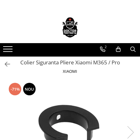
Toate Produsele
Acasa
Toate produsele
2
Piese de schimb
https://www.doctortrotineta.ro/electrica
Colier Siguranta Pliere Xiaomi M365 / Pro
Acceleratie
XIAOMI
Display
Controller
-71%
NOU
Motoare
Cabluri
BMS
Acumulatori
Kit complet
Contact cu cheie