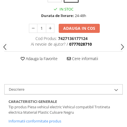
trotinete-electrice
IN STOC
https://www.doctortrotineta.ro/cauciucuri-
cu-camera
Durata de livrare:
24-48h
cauciucuri-bicicleta
ADAUGA IN COS
Camere bicicleta
Cod Produs:
7427136177124
Cauciuc tubeless cu GEL antipană
Ai nevoie de ajutor?
/
0777028710
Accesorii
Trotinete electrice
Adauga la Favorite
Cere informatii
Biciclete Electrice
Anvelope moto
Camere moto
Anvelope ATV
Descriere
Cauciucuri bicicleta
CARACTERISTICI GENERALE
Anvelope și Camere Utilaje
Tip produs Piesa vehicul electric Vehicul compatibil Trotineta
electrica Material Plastic Culoare Negru
https://www.doctortrotineta.ro/plata-
tbi?
Informatii conformitate produs
forceOriginalForEdit=1&preview=00681