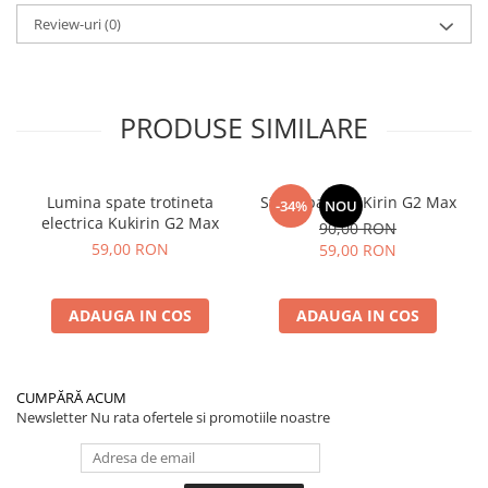
Review-uri
(0)
PRODUSE SIMILARE
Lumina spate trotineta
Stop Spate KuKirin G2 Max
-34%
NOU
electrica Kukirin G2 Max
90,00 RON
59,00 RON
59,00 RON
ADAUGA IN COS
ADAUGA IN COS
CUMPĂRĂ ACUM
Newsletter
Nu rata ofertele si promotiile noastre