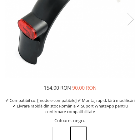
https://www.doctortrotineta.ro/frane
Discuri frana
Placute de frana
Manete de frana
Etrieri
https://www.doctortrotineta.ro/lumini
Stop trotineta
Faruri
https://www.doctortrotineta.ro/cadru
Aparatori (aripi)
Cricuri trotineta
154,00 RON
90,00 RON
Suruburi
✔ Compatibil cu: [modele compatibile] ✔ Montaj rapid, fără modificări
Suspensie
✔ Livrare rapidă din stoc România ✔ Suport WhatsApp pentru
Cauciucuri
confirmare compatibilitate
https://www.doctortrotineta.ro/camere-
Culoare
: negru
de-aer
https://www.doctortrotineta.ro/cauciucuri-