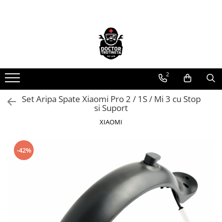
Toate Produsele
Acasa
Toate produsele
2
Piese de schimb
https://www.doctortrotineta.ro/electrica
Set Aripa Spate Xiaomi Pro 2 / 1S / Mi 3 cu Stop
si Suport
Acceleratie
Display
XIAOMI
Controller
Motoare
-42%
Cabluri
BMS
Acumulatori
Kit complet
Contact cu cheie