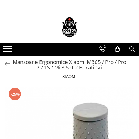
Toate Produsele
Acasa
Toate produsele
2
Piese de schimb
https://www.doctortrotineta.ro/electrica
Mansoane Ergonomice Xiaomi M365 / Pro / Pro
2 / 1S / Mi 3 Set 2 Bucati Gri
Acceleratie
Display
XIAOMI
Controller
Motoare
-29%
Cabluri
BMS
Acumulatori
Kit complet
Contact cu cheie