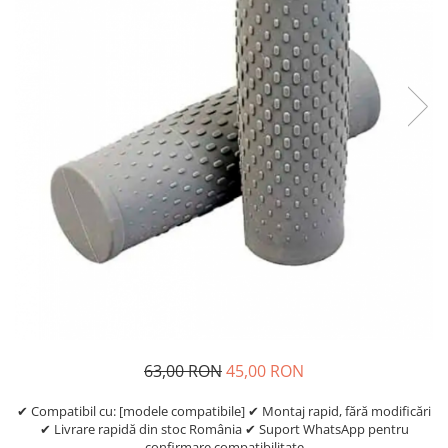
https://www.doctortrotineta.ro/frane
Discuri frana
Placute de frana
Manete de frana
Etrieri
https://www.doctortrotineta.ro/lumini
Stop trotineta
Faruri
https://www.doctortrotineta.ro/cadru
Aparatori (aripi)
Cricuri trotineta
Suruburi
Suspensie
Cauciucuri
63,00 RON
45,00 RON
https://www.doctortrotineta.ro/camere-
de-aer
✔ Compatibil cu: [modele compatibile] ✔ Montaj rapid, fără modificări
✔ Livrare rapidă din stoc România ✔ Suport WhatsApp pentru
https://www.doctortrotineta.ro/cauciucuri-
confirmare compatibilitate