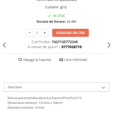
trotinete-electrice
Culoare
:
gri2
https://www.doctortrotineta.ro/cauciucuri-
cu-camera
IN STOC
Durata de livrare:
24-48h
cauciucuri-bicicleta
Camere bicicleta
ADAUGA IN COS
Cauciuc tubeless cu GEL antipană
Cod Produs:
7427135772245
Accesorii
Ai nevoie de ajutor?
/
0777028710
Trotinete electrice
Biciclete Electrice
Adauga la Favorite
Cere informatii
Anvelope moto
Camere moto
Anvelope ATV
Cauciucuri bicicleta
Descriere
Anvelope și Camere Utilaje
Mansoane trotineta electrica Xiaomi/Pro/Pro2/1S
https://www.doctortrotineta.ro/plata-
Dimensiuni exterior: 121mm x 34mm
tbi?
Diametru interior: 21mm
forceOriginalForEdit=1&preview=00681