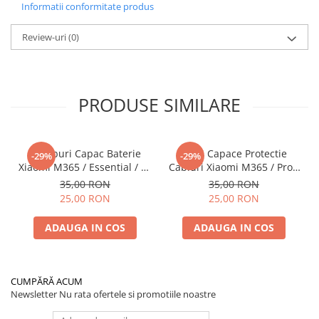
Informatii conformitate produs
Review-uri
(0)
PRODUSE SIMILARE
Suruburi Capac Baterie
Set 4 Capace Protectie
-29%
-29%
Xiaomi M365 / Essential / 1S
Cabluri Xiaomi M365 / Pro /
/ Pro / Pro 2 Compatibil
1S / Pro 2 / Mi 3 Rosu
35,00 RON
35,00 RON
25,00 RON
25,00 RON
ADAUGA IN COS
ADAUGA IN COS
CUMPĂRĂ ACUM
Newsletter
Nu rata ofertele si promotiile noastre