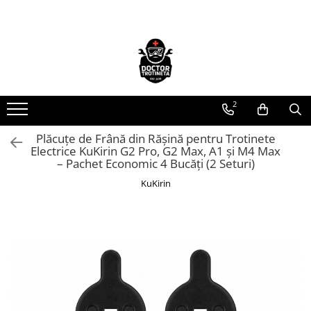
Toate Produsele
Acasa
Toate produsele
2
Piese de schimb
https://www.doctortrotineta.ro/electrica
Plăcuțe de Frână din Rășină pentru Trotinete
Electrice KuKirin G2 Pro, G2 Max, A1 și M4 Max
Acceleratie
– Pachet Economic 4 Bucăți (2 Seturi)
Display
KuKirin
Controller
Motoare
Cabluri
BMS
Acumulatori
Kit complet
Contact cu cheie