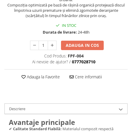
trotinete-electrice
Compoziția optimizată pe bază de rășină organică protejează discul
https://www.doctortrotineta.ro/cauciucuri-
împotriva uzurii premature și elimină zgomotele deranjante
(scârțâitul) în timpul frânărilor zilnice prin oraș.
cu-camera
cauciucuri-bicicleta
IN STOC
Durata de livrare:
24-48h
Camere bicicleta
Cauciuc tubeless cu GEL antipană
ADAUGA IN COS
Accesorii
Cod Produs:
FPF-004
Trotinete electrice
Ai nevoie de ajutor?
/
0777028710
Biciclete Electrice
Adauga la Favorite
Cere informatii
Anvelope moto
Camere moto
Anvelope ATV
Cauciucuri bicicleta
Anvelope și Camere Utilaje
Descriere
https://www.doctortrotineta.ro/plata-
Avantaje principale
tbi?
✔
Calitate Standard Fiabilă:
Materialul compozit respectă
forceOriginalForEdit=1&preview=00681