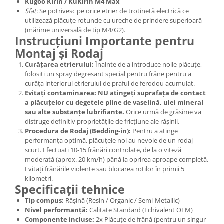
Kugoo Kirin / KuKirin M4 Max
Sfat:
Se potrivesc pe orice etrier de trotinetă electrică ce
utilizează plăcuțe rotunde cu ureche de prindere superioară
(mărime universală de tip M4/G2).
Instrucțiuni Importante pentru
Montaj și Rodaj
Curățarea etrierului:
Înainte de a introduce noile plăcuțe,
folosiți un spray degresant special pentru frâne pentru a
curăța interiorul etrierului de praful de ferodou acumulat.
Evitați contaminarea:
NU atingeți suprafața de contact
a plăcuțelor cu degetele pline de vaselină, ulei mineral
sau alte substanțe lubrifiante.
Orice urmă de grăsime va
distruge definitiv proprietățile de fricțiune ale rășinii.
Procedura de Rodaj (Bedding-in):
Pentru a atinge
performanța optimă, plăcuțele noi au nevoie de un rodaj
scurt. Efectuați 10-15 frânări controlate, de la o viteză
moderată (aprox. 20 km/h) până la oprirea aproape completă.
Evitați frânările violente sau blocarea roților în primii 5
kilometri.
Specificații tehnice
Tip compus:
Rășină (Resin / Organic / Semi-Metallic)
Nivel performanță:
Calitate Standard (Echivalent OEM)
Componente incluse:
2x Plăcuțe de frână (pentru un singur