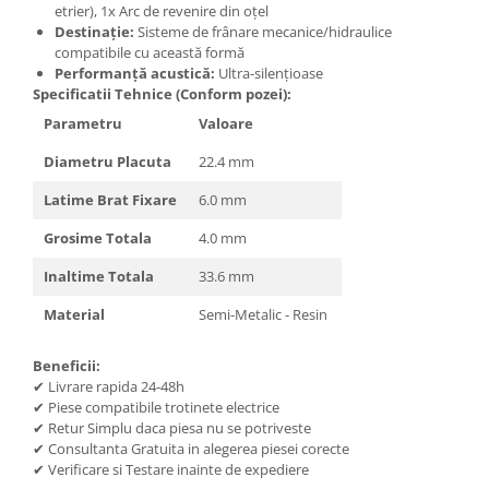
etrier), 1x Arc de revenire din oțel
Destinație:
Sisteme de frânare mecanice/hidraulice
compatibile cu această formă
Performanță acustică:
Ultra-silențioase
Specificatii Tehnice (Conform pozei):
Parametru
Valoare
Diametru Placuta
22.4 mm
Latime Brat Fixare
6.0 mm
Grosime Totala
4.0 mm
Inaltime Totala
33.6 mm
Material
Semi-Metalic - Resin
Beneficii:
✔ Livrare rapida 24-48h
✔ Piese compatibile trotinete electrice
✔ Retur Simplu daca piesa nu se potriveste
✔ Consultanta Gratuita in alegerea piesei corecte
✔ Verificare si Testare inainte de expediere