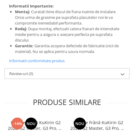
Informatii Importante:
Montaj:
Curatati bine discul de frana inainte de instalare.
Orice urma de grasime pe suprafata placutelor noi le va
compromite iremediabil performanta.
Rodaj:
Dupa montaj, efectuati cateva franari de intensitate
medie pentru a asigura o asezare perfecta pe suprafata
discului.
Garantie:
Garantia acopera defectele de fabricatie (vicii de
material). Nu se aplica pentru uzura normala.
Informatii conformitate produs
Review-uri
(0)
PRODUSE SIMILARE
Plăcuțe Frână KuKirin G2
Plăcuțe Frână KuKirin G2
-14%
NOU
NOU
2025, G2 Master, G3 Pro, G4
2025, G2 Master, G3 Pro, G4
– Set 2 Bucăți (Față sau
– 4 Bucăți (Set Complet Față