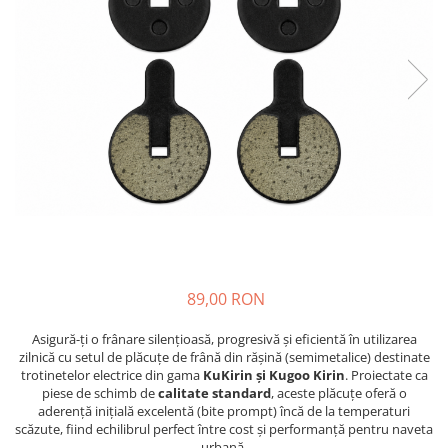
https://www.doctortrotineta.ro/frane
Discuri frana
Placute de frana
Manete de frana
Etrieri
https://www.doctortrotineta.ro/lumini
Stop trotineta
Faruri
https://www.doctortrotineta.ro/cadru
Aparatori (aripi)
Cricuri trotineta
89,00 RON
Suruburi
Suspensie
Asigură-ți o frânare silențioasă, progresivă și eficientă în utilizarea
Cauciucuri
zilnică cu setul de plăcuțe de frână din rășină (semimetalice) destinate
trotinetelor electrice din gama
KuKirin și Kugoo Kirin
. Proiectate ca
https://www.doctortrotineta.ro/camere-
piese de schimb de
calitate standard
, aceste plăcuțe oferă o
de-aer
aderență inițială excelentă (bite prompt) încă de la temperaturi
scăzute, fiind echilibrul perfect între cost și performanță pentru naveta
https://www.doctortrotineta.ro/cauciucuri-
urbană.