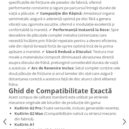
specificațiile de fricțiune ale pieselor de fabrică, oferind
performanțe constante și sigure pe parcursul întregii durate de
viață a plăcuței. ✔
Compoziție din Rășină:
Amestecul organic
semimetalic asigură o aderență optimă pe disc fără a genera
vibrații sau zgomote ascuțite, oferind o modulație excelentă și
confortabilă la manetă. ✔
Performanță Instantă la Rece:
Spre
deosebire de plăcuțele complet metalice (sinterizate) care
necesită încălzire prin frânări repetate pentru a deveni eficiente,
cele din rășină livrează forță de oprire optimă încă de la prima
apăsare a manetei. ✔
Uzură Redusă a Discului:
Textura mai
moale a materialului compozit diminuează abraziunea directă
asupra discului de frână, prelungind considerabil durata de viață
a acestuia. ✔
Arc de Revenire Inclus:
Setul complet conține cele
două plăcuțe de fricțiune și arcul lamelar din oțel care asigură
distanțarea corectă a acestora față de disc atunci când eliberezi
frâna.
Ghid de Compatibilitate Exactă
Acest compus de calitate standard este utilizat pe etrierele
mecanice originale ale loturilor de producție din gama:
KuKirin G2 Pro
(Toate versiunile, inclusiv generațiile recente).
KuKirin G2 Max
(Compatibilitate nativă cu etrierul mecanic
din fabrică).
KuKirin A1