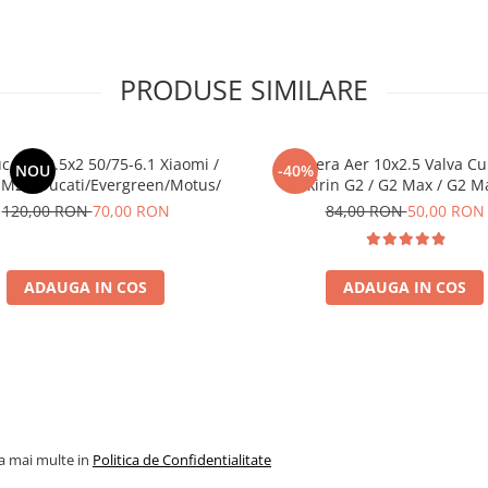
PRODUSE SIMILARE
c Plin 8.5x2 50/75-6.1 Xiaomi /
Camera Aer 10x2.5 Valva Cu
NOU
-40%
M2 / Ducati/Evergreen/Motus/
Kukirin G2 / G2 Max / G2 M
120,00 RON
70,00 RON
84,00 RON
50,00 RON
ADAUGA IN COS
ADAUGA IN COS
la mai multe in
Politica de Confidentialitate