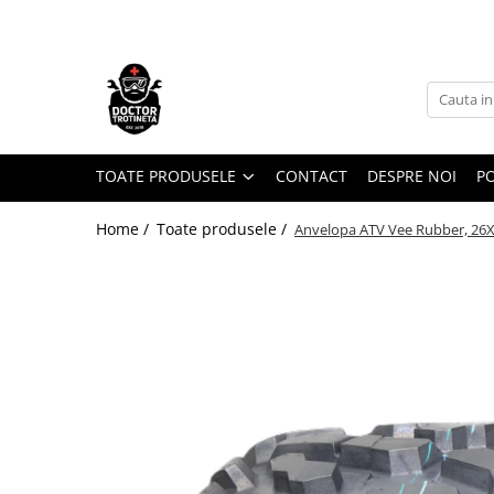
Toate Produsele
Acasa
Toate produsele
Piese de schimb
TOATE PRODUSELE
CONTACT
DESPRE NOI
PO
https://www.doctortrotineta.ro/electrica
Home /
Toate produsele /
Anvelopa ATV Vee Rubber, 26X
Acceleratie
Display
Controller
Motoare
Cabluri
BMS
Acumulatori
Kit complet
Contact cu cheie