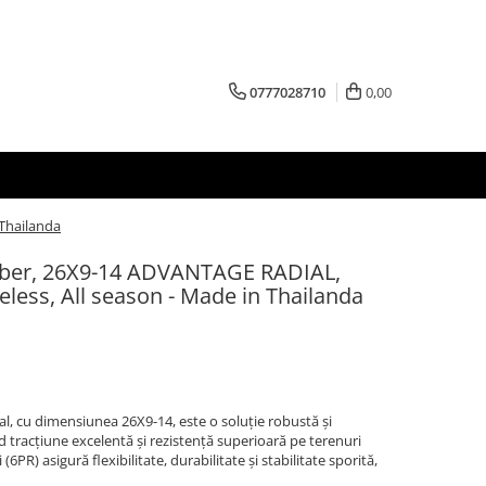
0777028710
0,00
Thailanda
bber, 26X9-14 ADVANTAGE RADIAL,
less, All season - Made in Thailanda
 cu dimensiunea 26X9-14, este o soluție robustă și
 tracțiune excelentă și rezistență superioară pe terenuri
i (6PR) asigură flexibilitate, durabilitate și stabilitate sporită,