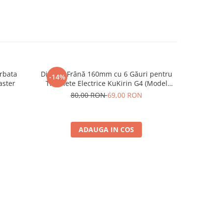
rbata
Disc de Frână 160mm cu 6 Găuri pentru
Rulmen
-14%
aster
Trotinete Electrice KuKirin G4 (Model
2025) și KuKirin G2 – Performanță
80,00 RON
69,00 RON
Premium
ADAUGA IN COS