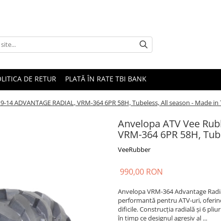
LITICA DE RETUR
PLATĂ ÎN RATE TBI BANK
9-14 ADVANTAGE RADIAL, VRM-364 6PR 58H, Tubeless, All season - Made in 
Anvelopa ATV Vee Ru
VRM-364 6PR 58H, Tube
VeeRubber
990,00 RON
Anvelopa VRM-364 Advantage Radial,
performantă pentru ATV-uri, oferind
dificile. Construcția radială și 6 pliur
în timp ce designul agresiv al ...