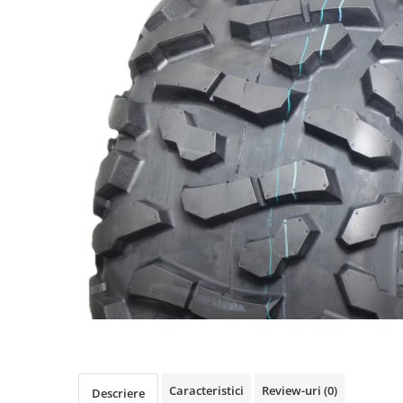
https://www.doctortrotineta.ro/frane
Discuri frana
Placute de frana
Manete de frana
Etrieri
https://www.doctortrotineta.ro/lumini
Stop trotineta
Faruri
https://www.doctortrotineta.ro/cadru
Aparatori (aripi)
Cricuri trotineta
Suruburi
Suspensie
Cauciucuri
https://www.doctortrotineta.ro/camere-
de-aer
https://www.doctortrotineta.ro/cauciucuri-
Caracteristici
Review-uri
(0)
Descriere