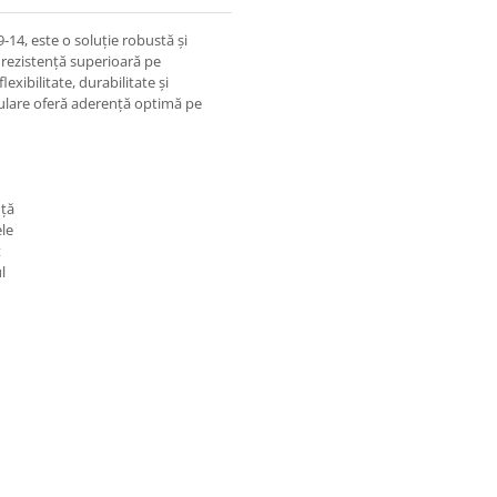
4, este o soluție robustă și
 rezistență superioară pe
lexibilitate, durabilitate și
e rulare oferă aderență optimă pe
nță
ele
t
l