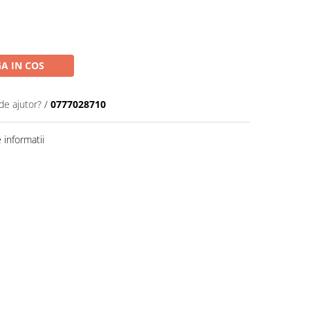
A IN COS
de ajutor?
/
0777028710
informatii