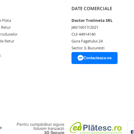
DATE COMERCIALE
 Plata
Doctor Trotineta SRL
e Retur
J40/16017/2021
Produselor
CUI 44914140
de Retur
Gura Fagetului 24
Sector 3, Bucuresti
L
Contacteaza-ne
e