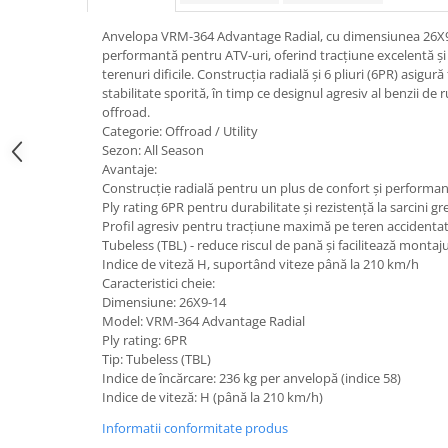
trotinete-electrice
https://www.doctortrotineta.ro/cauciucuri-
Anvelopa VRM-364 Advantage Radial, cu dimensiunea 26X9-1
cu-camera
performantă pentru ATV-uri, oferind tracțiune excelentă și
terenuri dificile. Construcția radială și 6 pliuri (6PR) asigură f
cauciucuri-bicicleta
stabilitate sporită, în timp ce designul agresiv al benzii d
offroad.
Camere bicicleta
Categorie: Offroad / Utility
Cauciuc tubeless cu GEL antipană
Sezon: All Season
Avantaje:
Accesorii
Construcție radială pentru un plus de confort și performa
Trotinete electrice
Ply rating 6PR pentru durabilitate și rezistență la sarcini gr
Profil agresiv pentru tracțiune maximă pe teren accidenta
Biciclete Electrice
Tubeless (TBL) - reduce riscul de pană și facilitează montaju
Anvelope moto
Indice de viteză H, suportând viteze până la 210 km/h
Caracteristici cheie:
Camere moto
Dimensiune: 26X9-14
Anvelope ATV
Model: VRM-364 Advantage Radial
Ply rating: 6PR
Cauciucuri bicicleta
Tip: Tubeless (TBL)
Anvelope și Camere Utilaje
Indice de încărcare: 236 kg per anvelopă (indice 58)
Indice de viteză: H (până la 210 km/h)
https://www.doctortrotineta.ro/plata-
tbi?
Informatii conformitate produs
forceOriginalForEdit=1&preview=00681