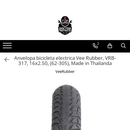
Toate Produsele
Acasa
Toate produsele
2
Piese de schimb
https://www.doctortrotineta.ro/electrica
Anvelopa bicicleta electrica Vee Rubber, VRB-
317, 16x2.50, (62-305), Made in Thailanda
Acceleratie
Display
VeeRubber
Controller
Motoare
Cabluri
BMS
Acumulatori
Kit complet
Contact cu cheie