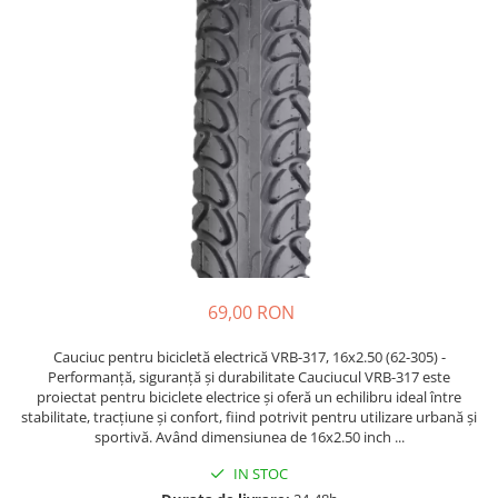
https://www.doctortrotineta.ro/frane
Discuri frana
Placute de frana
Manete de frana
Etrieri
https://www.doctortrotineta.ro/lumini
Stop trotineta
Faruri
https://www.doctortrotineta.ro/cadru
Aparatori (aripi)
Cricuri trotineta
69,00 RON
Suruburi
Cauciuc pentru bicicletă electrică VRB-317, 16x2.50 (62-305) -
Suspensie
Performanță, siguranță și durabilitate Cauciucul VRB-317 este
Cauciucuri
proiectat pentru biciclete electrice și oferă un echilibru ideal între
stabilitate, tracțiune și confort, fiind potrivit pentru utilizare urbană și
https://www.doctortrotineta.ro/camere-
sportivă. Având dimensiunea de 16x2.50 inch ...
de-aer
IN STOC
https://www.doctortrotineta.ro/cauciucuri-