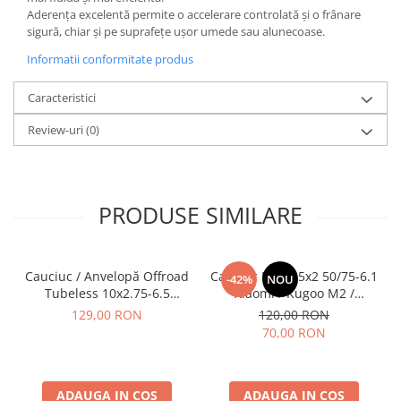
Aderența excelentă permite o accelerare controlată și o frânare
sigură, chiar și pe suprafețe ușor umede sau alunecoase.
Informatii conformitate produs
Caracteristici
Review-uri
(0)
PRODUSE SIMILARE
Cauciuc / Anvelopă Offroad
Cauciuc Plin 8.5x2 50/75-6.1
-42%
NOU
Tubeless 10x2.75-6.5
Xiaomi / Kugoo M2 /
KuKirin G2/G2 Master 2025
Ducati/Evergreen/Motus/
129,00 RON
120,00 RON
70,00 RON
ADAUGA IN COS
ADAUGA IN COS