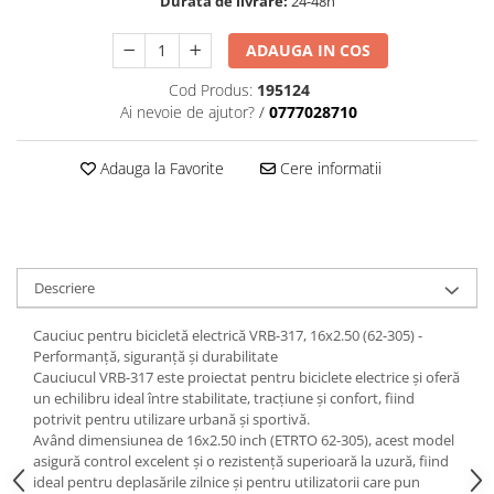
Durata de livrare:
24-48h
trotinete-electrice
https://www.doctortrotineta.ro/cauciucuri-
ADAUGA IN COS
cu-camera
Cod Produs:
195124
cauciucuri-bicicleta
Ai nevoie de ajutor?
/
0777028710
Camere bicicleta
Cauciuc tubeless cu GEL antipană
Adauga la Favorite
Cere informatii
Accesorii
Trotinete electrice
Biciclete Electrice
Descriere
Anvelope moto
Camere moto
Cauciuc pentru bicicletă electrică VRB-317, 16x2.50 (62-305) -
Anvelope ATV
Performanță, siguranță și durabilitate
Cauciucuri bicicleta
Cauciucul VRB-317 este proiectat pentru biciclete electrice și oferă
un echilibru ideal între stabilitate, tracțiune și confort, fiind
Anvelope și Camere Utilaje
potrivit pentru utilizare urbană și sportivă.
https://www.doctortrotineta.ro/plata-
Având dimensiunea de 16x2.50 inch (ETRTO 62-305), acest model
asigură control excelent și o rezistență superioară la uzură, fiind
tbi?
ideal pentru deplasările zilnice și pentru utilizatorii care pun
forceOriginalForEdit=1&preview=00681