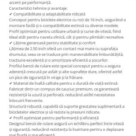
accent pe performanță.
Caracteristici tehnice și avantaje:
✔ Compatibilitate și adaptabilitate ridicată
Conceput pentru biciclete electrice cu roți de 16 inch, asigurând o
montare facilă și o compatibilitate extinsă cu diverse modele.
Profil optimizat pentru utilizare urbană și curse de viteză, fiind
ideal atât pentru naveta zilnică, cât și pentru plimbări recreative.
✔ Lățime generoasă pentru stabilitate și confort
Lățimea de 2.50 inch oferă un contact mai mare cu suprafața
drumului, ceea ce se traduce prin manevrabilitate îmbunătățită,
tracțiune excelentă și o amortizare eficientă a șocurilor.
Profilul benzii de rulare este special conceput pentru a asigura
aderență crescută pe asfalt și alte suprafețe dure, oferind astfel
un plus de siguranță în viraje și la frânare.
✔ Material de înaltă calitate pentru o durată de viață extinsă
Fabricat dintr-un compus de cauciuc premium, ce garantează
rezistență la uzură și perforații, reducând astfel necesitatea
înlocuirii frecvente.
Structură robustă, capabilă să suporte greutatea suplimentară a
bicicletelor electrice și să reziste la presiuni ridicate.
✔ Profil optimizat pentru performanță și eficiență
Designul benzii de rulare asigură un echilibru perfect între viteză
și siguranță, reducând rezistența la înaintare pentru o deplasare
mai fluidă și mai eficientă.