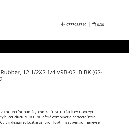
0777028710
0,00
 Rubber, 12 1/2X2 1/4 VRB-021B BK (62-
a
 1/4 - Performanță și control în stilul tău liber Conceput
estyle, cauciucul VRB-021B oferă combinația perfectă între
e. Cu un design robust și un profil optimizat pentru manevre