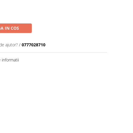
A IN COS
de ajutor?
/
0777028710
informatii