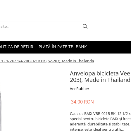
LITICA DE RETUR
PLATĂ ÎN RATE TBI BANK
, 12 1/2X2 1/4 VRB-021B BK (62-203), Made in Thailanda
Anvelopa bicicleta Vee
203), Made in Thailand
VeeRubber
34,00 RON
Cauciuc BMX VRB-021B BK, 12 1/2 x 2
special pentru biciclete BMX și fre
aderență, durabilitate și stabilitat
intense, este ideal pentru utili...