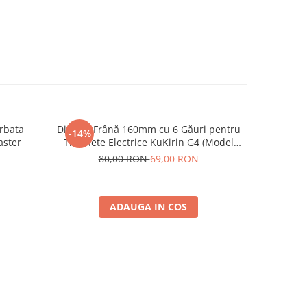
rbata
Disc de Frână 160mm cu 6 Găuri pentru
Rulmen
-14%
aster
Trotinete Electrice KuKirin G4 (Model
2025) și KuKirin G2 – Performanță
80,00 RON
69,00 RON
Premium
ADAUGA IN COS