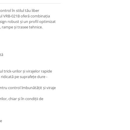
trol în stilul tău liber
cul VRB-021B oferă combinația
esign robust și un profil optimizat
, rampe și trasee tehnice.
tă
l trick-urilor și virajelor rapide
 ridicată pe suprafețe dure -
entru control îmbunătățit și viraje
lor, chiar și în condiții de
re