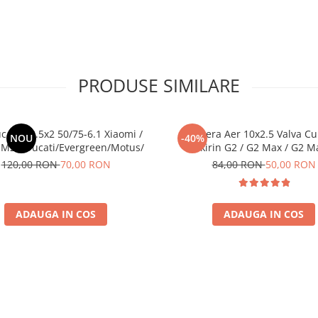
PRODUSE SIMILARE
c Plin 8.5x2 50/75-6.1 Xiaomi /
Camera Aer 10x2.5 Valva Cu
NOU
-40%
M2 / Ducati/Evergreen/Motus/
Kukirin G2 / G2 Max / G2 M
120,00 RON
70,00 RON
84,00 RON
50,00 RON
ADAUGA IN COS
ADAUGA IN COS