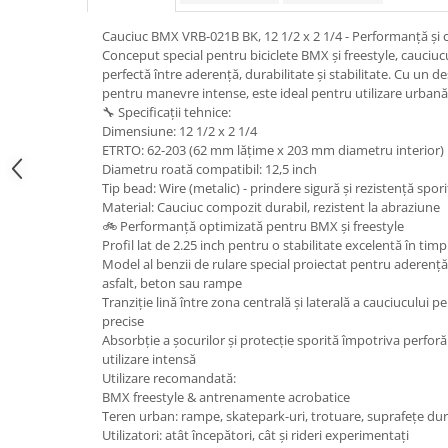
trotinete-electrice
https://www.doctortrotineta.ro/cauciucuri-
Cauciuc BMX VRB-021B BK, 12 1/2 x 2 1/4 - Performanță și con
cu-camera
Conceput special pentru biciclete BMX și freestyle, cauciu
perfectă între aderență, durabilitate și stabilitate. Cu un d
cauciucuri-bicicleta
pentru manevre intense, este ideal pentru utilizare urbană
🔧 Specificații tehnice:
Camere bicicleta
Dimensiune: 12 1/2 x 2 1/4
Cauciuc tubeless cu GEL antipană
ETRTO: 62-203 (62 mm lățime x 203 mm diametru interior)
Diametru roată compatibil: 12,5 inch
Accesorii
Tip bead: Wire (metalic) - prindere sigură și rezistență spori
Trotinete electrice
Material: Cauciuc compozit durabil, rezistent la abraziune
🚲 Performanță optimizată pentru BMX și freestyle
Biciclete Electrice
Profil lat de 2.25 inch pentru o stabilitate excelentă în timpu
Anvelope moto
Model al benzii de rulare special proiectat pentru aderență
asfalt, beton sau rampe
Camere moto
Tranziție lină între zona centrală și laterală a cauciucului p
Anvelope ATV
precise
Absorbție a șocurilor și protecție sporită împotriva perforări
Cauciucuri bicicleta
utilizare intensă
Anvelope și Camere Utilaje
Utilizare recomandată:
BMX freestyle & antrenamente acrobatice
https://www.doctortrotineta.ro/plata-
Teren urban: rampe, skatepark-uri, trotuare, suprafețe du
tbi?
Utilizatori: atât începători, cât și rideri experimentați
forceOriginalForEdit=1&preview=00681