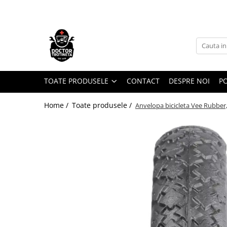
Toate Produsele
Acasa
Toate produsele
Piese de schimb
TOATE PRODUSELE
CONTACT
DESPRE NOI
PO
https://www.doctortrotineta.ro/electrica
Home /
Toate produsele /
Anvelopa bicicleta Vee Rubber
Acceleratie
Display
Controller
Motoare
Cabluri
BMS
Acumulatori
Kit complet
Contact cu cheie