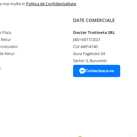
la mai multe in
Politica de Confidentialitate
DATE COMERCIALE
 Plata
Doctor Trotineta SRL
e Retur
J40/16017/2021
Produselor
CUI 44914140
de Retur
Gura Fagetului 24
Sector 3, Bucuresti
L
Contacteaza-ne