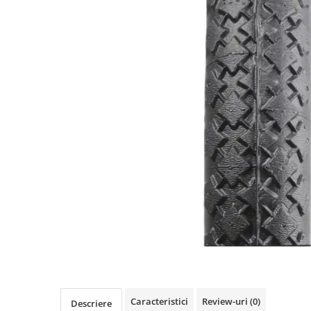
https://www.doctortrotineta.ro/frane
Discuri frana
Placute de frana
Manete de frana
Etrieri
https://www.doctortrotineta.ro/lumini
Stop trotineta
Faruri
https://www.doctortrotineta.ro/cadru
Aparatori (aripi)
Cricuri trotineta
Suruburi
Suspensie
Cauciucuri
https://www.doctortrotineta.ro/camere-
de-aer
https://www.doctortrotineta.ro/cauciucuri-
Caracteristici
Review-uri
(0)
Descriere