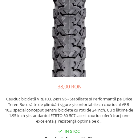
Etrieri
https://www.doctortrotineta.ro/lumini
Stop trotineta
Faruri
https://www.doctortrotineta.ro/cadru
Aparatori (aripi)
Cricuri trotineta
Suruburi
Suspensie
38,00 RON
Cauciuc bicicletă VRB103, 24x1.95 - Stabilitate și Performanță pe Orice
Teren Bucură-te de plimbări sigure și confortabile cu cauciucul VRB-
103, special conceput pentru biciclete cu roți de 24 inch. Cu o lățime de
1.95 inch și standardul ETRTO 50-507, acest cauciuc oferă tracțiune
excelentă și rezistență optimă pe d...
IN STOC