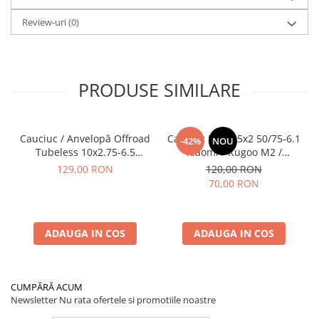
Review-uri
(0)
PRODUSE SIMILARE
Cauciuc / Anvelopă Offroad
Cauciuc Plin 8.5x2 50/75-6.1
-42%
NOU
Tubeless 10x2.75-6.5
Xiaomi / Kugoo M2 /
KuKirin G2/G2 Master 2025
Ducati/Evergreen/Motus/
129,00 RON
120,00 RON
70,00 RON
ADAUGA IN COS
ADAUGA IN COS
CUMPĂRĂ ACUM
Newsletter
Nu rata ofertele si promotiile noastre