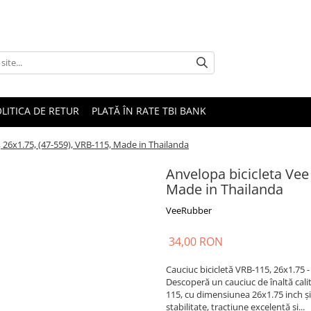
LITICA DE RETUR
PLATĂ ÎN RATE TBI BANK
 26x1.75, (47-559), VRB-115, Made in Thailanda
Anvelopa bicicleta Vee
Made in Thailanda
VeeRubber
34,00 RON
Cauciuc bicicletă VRB-115, 26x1.75 -
Descoperă un cauciuc de înaltă calit
115, cu dimensiunea 26x1.75 inch și
stabilitate, tracțiune excelentă și...