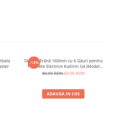
rbata
Disc de Frână 160mm cu 6 Găuri pentru
Camera 
-14%
-43%
aster
Trotinete Electrice KuKirin G4 (Model
2025) și KuKirin G2 – Performanță
80,00 RON
69,00 RON
7
Premium
ADAUGA IN COS