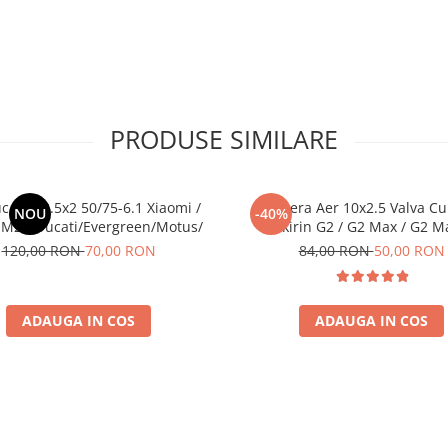
PRODUSE SIMILARE
c Plin 8.5x2 50/75-6.1 Xiaomi /
Camera Aer 10x2.5 Valva Cu
NOU
-40%
M2 / Ducati/Evergreen/Motus/
Kukirin G2 / G2 Max / G2 M
120,00 RON
70,00 RON
84,00 RON
50,00 RON
ADAUGA IN COS
ADAUGA IN COS