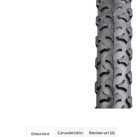
https://www.doctortrotineta.ro/frane
Discuri frana
Placute de frana
Manete de frana
Etrieri
https://www.doctortrotineta.ro/lumini
Stop trotineta
Faruri
https://www.doctortrotineta.ro/cadru
Aparatori (aripi)
Cricuri trotineta
Suruburi
Suspensie
Cauciucuri
https://www.doctortrotineta.ro/camere-
de-aer
https://www.doctortrotineta.ro/cauciucuri-
Caracteristici
Review-uri
(0)
Descriere