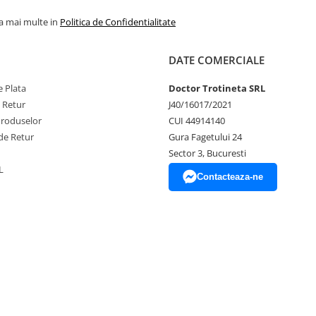
la mai multe in
Politica de Confidentialitate
DATE COMERCIALE
 Plata
Doctor Trotineta SRL
e Retur
J40/16017/2021
Produselor
CUI 44914140
de Retur
Gura Fagetului 24
Sector 3, Bucuresti
L
Contacteaza-ne