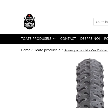
Toate Produsele
Acasa
Toate produsele
Piese de schimb
TOATE PRODUSELE
CONTACT
DESPRE NOI
PO
https://www.doctortrotineta.ro/electrica
Home /
Toate produsele /
Anvelopa bicicleta Vee Rubber,
Acceleratie
Display
Controller
Motoare
Cabluri
BMS
Acumulatori
Kit complet
Contact cu cheie