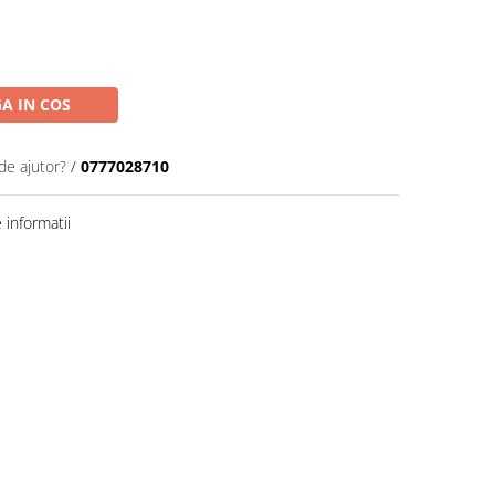
A IN COS
de ajutor?
/
0777028710
informatii