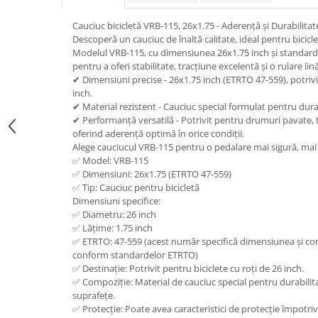
trotinete-electrice
https://www.doctortrotineta.ro/cauciucuri-
Cauciuc bicicletă VRB-115, 26x1.75 - Aderență și Durabilitat
cu-camera
Descoperă un cauciuc de înaltă calitate, ideal pentru bicicle
Modelul VRB-115, cu dimensiunea 26x1.75 inch și standard
cauciucuri-bicicleta
pentru a oferi stabilitate, tracțiune excelentă și o rulare li
✔ Dimensiuni precise - 26x1.75 inch (ETRTO 47-559), potrivit
Camere bicicleta
inch.
Cauciuc tubeless cu GEL antipană
✔ Material rezistent - Cauciuc special formulat pentru durab
✔ Performanță versatilă - Potrivit pentru drumuri pavate, 
Accesorii
oferind aderență optimă în orice condiții.
Trotinete electrice
Alege cauciucul VRB-115 pentru o pedalare mai sigură, mai l
✅ Model: VRB-115
Biciclete Electrice
✅ Dimensiuni: 26x1.75 (ETRTO 47-559)
Anvelope moto
✅ Tip: Cauciuc pentru bicicletă
Dimensiuni specifice:
Camere moto
✅ Diametru: 26 inch
Anvelope ATV
✅ Lățime: 1.75 inch
✅ ETRTO: 47-559 (acest număr specifică dimensiunea și con
Cauciucuri bicicleta
conform standardelor ETRTO)
Anvelope și Camere Utilaje
✅ Destinație: Potrivit pentru biciclete cu roți de 26 inch.
✅ Compoziție: Material de cauciuc special pentru durabilita
https://www.doctortrotineta.ro/plata-
suprafețe.
tbi?
✅ Protecție: Poate avea caracteristici de protecție împotriv
forceOriginalForEdit=1&preview=00681