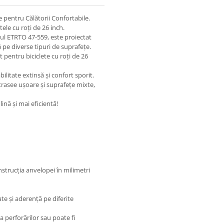
e pentru Călătorii Confortabile.
tele cu roți de 26 inch.
ul ETRTO 47-559, este proiectat
nă pe diverse tipuri de suprafețe.
 pentru biciclete cu roți de 26
ilitate extinsă și confort sporit.
trasee ușoare și suprafețe mixte,
ină și mai eficientă!
strucția anvelopei în milimetri
te și aderență pe diferite
a perforărilor sau poate fi