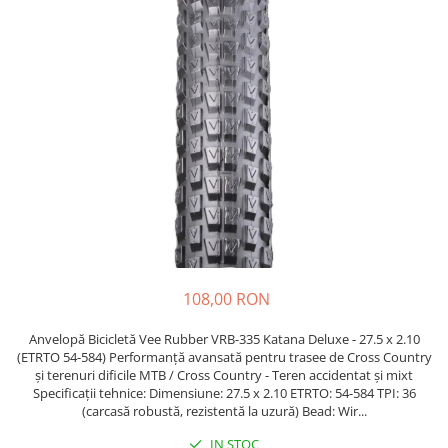
Etrieri
https://www.doctortrotineta.ro/lumini
Stop trotineta
Faruri
https://www.doctortrotineta.ro/cadru
Aparatori (aripi)
Cricuri trotineta
Suruburi
Suspensie
108,00 RON
Anvelopă Bicicletă Vee Rubber VRB-335 Katana Deluxe - 27.5 x 2.10
(ETRTO 54-584) Performanță avansată pentru trasee de Cross Country
și terenuri dificile MTB / Cross Country - Teren accidentat și mixt
Specificații tehnice: Dimensiune: 27.5 x 2.10 ETRTO: 54-584 TPI: 36
(carcasă robustă, rezistentă la uzură) Bead: Wir...
IN STOC