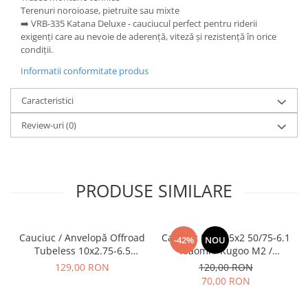
Terenuri noroioase, pietruite sau mixte
➡️ VRB-335 Katana Deluxe - cauciucul perfect pentru riderii
exigenți care au nevoie de aderență, viteză și rezistență în orice
condiții.
Informatii conformitate produs
Caracteristici
Review-uri
(0)
PRODUSE SIMILARE
Cauciuc / Anvelopă Offroad
Cauciuc Plin 8.5x2 50/75-6.1
-42%
NOU
Tubeless 10x2.75-6.5
Xiaomi / Kugoo M2 /
KuKirin G2/G2 Master 2025
Ducati/Evergreen/Motus/
129,00 RON
120,00 RON
70,00 RON