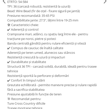
ETRTO: 54-584
TPI: 36 (carcasă robustă, rezistentă la uzură)
Bead: Wire Bead (fir de oțel - fixare sigură pe jantă)
Presiune recomandată: 35-65 PSI
Compatibilitate jante: 27.5", lățimi între 19-25 mm
🛠️ Caracteristici cheie:
✔️ Aderență și control
Crampoane mari, adânci, cu spațiu larg între ele - pentru
tracțiune pe noroi, pietre și poteci
Banda centrală gândită pentru rulare eficientă și viteză
✔️ Compus de cauciuc de înaltă calitate
Aderență pe teren umed, alunecos sau stâncos
Rezistență crescută la uzură și impacturi
✔️ Durabilitate și stabilitate
Structură 36 TPI - carcasă solidă, durabilă, ideală pentru trasee
tehnice
Rezistență sporită la perforare și deformări
✔️ Confort în timpul rulării
Greutate echilibrată - permite manevre precise și rulare rapidă
fără a sacrifica stabilitatea
Presiune ajustabilă în funcție de teren
🎯 Recomandat pentru:
Ture Cross Country dificile
Trasee montane tehnice