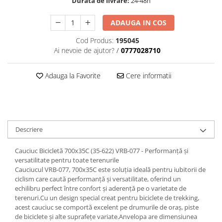
Durata de livrare:
24-48h
ADAUGA IN COS
Cod Produs:
195045
Ai nevoie de ajutor?
/
0777028710
Adauga la Favorite
Cere informatii
Descriere
Cauciuc Bicicletă 700x35C (35-622) VRB-077 - Performanță și
versatilitate pentru toate terenurile
Cauciucul VRB-077, 700x35C este soluția ideală pentru iubitorii de
ciclism care caută performanță și versatilitate, oferind un
echilibru perfect între confort și aderență pe o varietate de
terenuri.Cu un design special creat pentru biciclete de trekking,
acest cauciuc se comportă excelent pe drumurile de oraș, piste
de biciclete și alte suprafețe variate.Anvelopa are dimensiunea