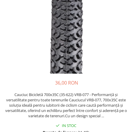
Etrieri
https://www.doctortrotineta.ro/lumini
Stop trotineta
Faruri
https://www.doctortrotineta.ro/cadru
Aparatori (aripi)
Cricuri trotineta
Suruburi
Suspensie
36,00 RON
Cauciuc Bicicletă 700x35C (35-622) VRB-077 - Performanță și
versatilitate pentru toate terenurile Cauciucul VRB-077, 700x35C este
soluția ideală pentru iubitorii de ciclism care caută performanță și
versatilitate, oferind un echilibru perfect între confort și aderență pe o
varietate de terenuri.Cu un design special ...
IN STOC