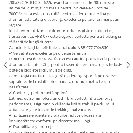
700x35C (ETRTO 35-622), având un diametru de 700 mm și o
lățime de 35 mm, fiind ideală pentru bicicletele cu roți de
700C.Aceasta este construită pentru a oferi o rulare lină pe
drumuri asfaltate și o aderență excelentă pe terenuri mai puțin
reglate.
Ideal pentru utilizare pe drumuri urbane, piste de biciclete și
trasee variate, VRB-077 este alegerea perfectă pentru trekking și
călătorii de lungă durată!
Caracteristici și beneficii ale cauciucului VRB-077 700x35C:
✔ Versatilitate excelentă pe diverse terenuri
Dimensiunea de 700x35C face acest cauciuc potrivit atât pentru
drumuri asfaltate, cât și pentru trasee de teren mai ușor, inclusiv
piste de biciclete și drumuri de oraș.
Compoziția cauciucului asigură o aderență sporită pe diverse
suprafețe, de la asfalt neted până la drumuri pietruite sau
neasfaltate.
✔ Confort și performanță optimă
Lățimea de 35 mm oferă un echilibru perfect între confort și
performanță, asigurând o călătorie lină și stabilă pe drumuri
urbanizate și pe trasee de trekking mai variate.
Amortizarea eficientă a vibrațiilor reduce oboseala și
îmbunătățește confortul pe distanțe mai lungi.
✔ Durabilitate și protecție
Compoziția robustă a cauciucului este creată pentru a face față