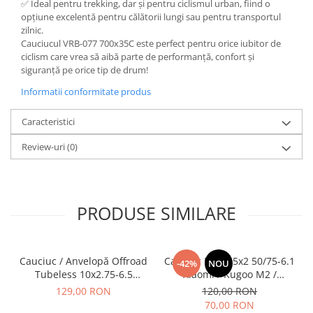
✅ Ideal pentru trekking, dar și pentru ciclismul urban, fiind o
opțiune excelentă pentru călătorii lungi sau pentru transportul
zilnic.
Cauciucul VRB-077 700x35C este perfect pentru orice iubitor de
ciclism care vrea să aibă parte de performanță, confort și
siguranță pe orice tip de drum!
Informatii conformitate produs
Caracteristici
Review-uri
(0)
PRODUSE SIMILARE
Cauciuc / Anvelopă Offroad
Cauciuc Plin 8.5x2 50/75-6.1
-42%
NOU
Tubeless 10x2.75-6.5
Xiaomi / Kugoo M2 /
KuKirin G2/G2 Master 2025
Ducati/Evergreen/Motus/
129,00 RON
120,00 RON
70,00 RON