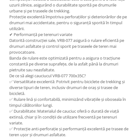
uzurii zilnice, asigurând o durabilitate sporită pe drumurile
urbane și pe traseele de trekking.
Protecție excelentă împotriva perforațiilor și deteriorărilor de pe
drumuri mai accidentate, pentru o siguranță sporită în timpul
utilizării.
✔ Performanță pe terenuri variate
Datorită construcției sale, VRB-077 asigură o rulare eficientă pe
drumuri asfaltate și control sporit pe traseele de teren mai
provocatoare.
Banda de rulare este optimizată pentru a asigura o tracțiune
constantă pe diverse suprafețe, de la asfalt până la drumuri
pietruite sau neasfaltate.
De ce să alegi cauciucul VRB-077 700x35C?
✅ Versatilitate excelentă: Potrivit pentru biciclete de trekking și
diverse tipuri de teren, inclusiv drumuri de oraș și trasee de
bicicletă.
✅ Rulare lină și confortabilă, minimizând vibrațiile și oboseala în
timpul călătoriilor lungi.
✅ Durabilitate: Materialul de cauciuc oferă o durată de viață
extinsă, chiar și în condiții de utilizare frecventă pe terenuri
variate.
✅ Protecție anti-perforație și performanță excelentă pe trasee de
teren ușor și drumuri asfaltate.