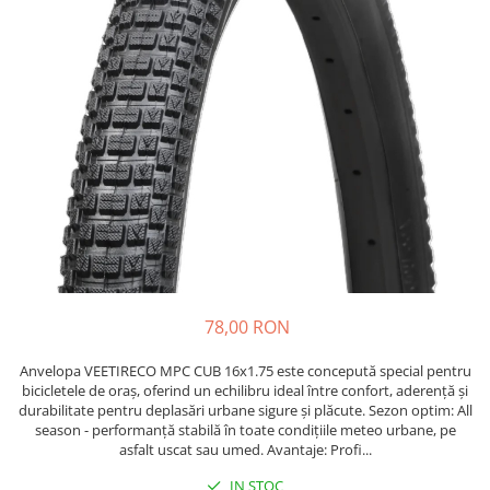
Etrieri
https://www.doctortrotineta.ro/lumini
Stop trotineta
Faruri
https://www.doctortrotineta.ro/cadru
Aparatori (aripi)
Cricuri trotineta
Suruburi
Suspensie
78,00 RON
Anvelopa VEETIRECO MPC CUB 16x1.75 este concepută special pentru
bicicletele de oraș, oferind un echilibru ideal între confort, aderență și
durabilitate pentru deplasări urbane sigure și plăcute. Sezon optim: All
season - performanță stabilă în toate condițiile meteo urbane, pe
asfalt uscat sau umed. Avantaje: Profi...
IN STOC