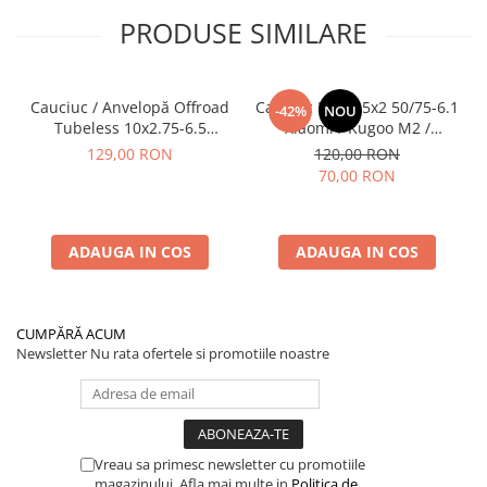
PRODUSE SIMILARE
Cauciuc / Anvelopă Offroad
Cauciuc Plin 8.5x2 50/75-6.1
-42%
NOU
Tubeless 10x2.75-6.5
Xiaomi / Kugoo M2 /
KuKirin G2/G2 Master 2025
Ducati/Evergreen/Motus/
129,00 RON
120,00 RON
70,00 RON
ADAUGA IN COS
ADAUGA IN COS
CUMPĂRĂ ACUM
Newsletter
Nu rata ofertele si promotiile noastre
Vreau sa primesc newsletter cu promotiile
magazinului. Afla mai multe in
Politica de