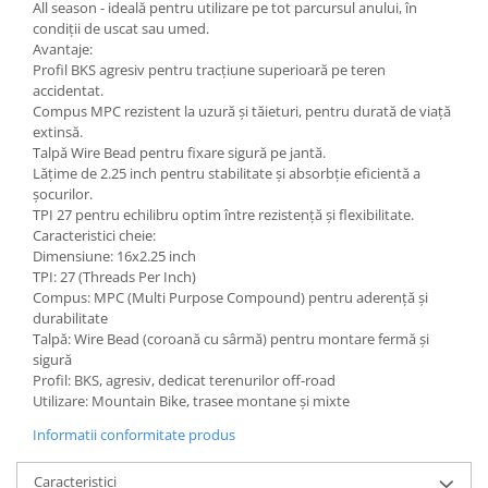
All season - ideală pentru utilizare pe tot parcursul anului, în
condiții de uscat sau umed.
Avantaje:
Profil BKS agresiv pentru tracțiune superioară pe teren
accidentat.
Compus MPC rezistent la uzură și tăieturi, pentru durată de viață
extinsă.
Talpă Wire Bead pentru fixare sigură pe jantă.
Lățime de 2.25 inch pentru stabilitate și absorbție eficientă a
șocurilor.
TPI 27 pentru echilibru optim între rezistență și flexibilitate.
Caracteristici cheie:
Dimensiune: 16x2.25 inch
TPI: 27 (Threads Per Inch)
Compus: MPC (Multi Purpose Compound) pentru aderență și
durabilitate
Talpă: Wire Bead (coroană cu sârmă) pentru montare fermă și
sigură
Profil: BKS, agresiv, dedicat terenurilor off-road
Utilizare: Mountain Bike, trasee montane și mixte
Informatii conformitate produs
Caracteristici