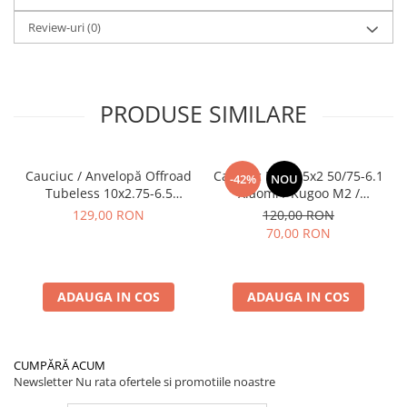
Review-uri
(0)
PRODUSE SIMILARE
Cauciuc / Anvelopă Offroad
Cauciuc Plin 8.5x2 50/75-6.1
-42%
NOU
Tubeless 10x2.75-6.5
Xiaomi / Kugoo M2 /
KuKirin G2/G2 Master 2025
Ducati/Evergreen/Motus/
129,00 RON
120,00 RON
70,00 RON
ADAUGA IN COS
ADAUGA IN COS
CUMPĂRĂ ACUM
Newsletter
Nu rata ofertele si promotiile noastre