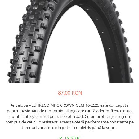
https://www.doctortrotineta.ro/frane
Discuri frana
Placute de frana
Manete de frana
Etrieri
https://www.doctortrotineta.ro/lumini
Stop trotineta
Faruri
https://www.doctortrotineta.ro/cadru
Aparatori (aripi)
Cricuri trotineta
87,00 RON
Suruburi
Suspensie
Anvelopa VEETIRECO MPC CROWN GEM 16x2.25 este concepută
Cauciucuri
pentru pasionații de mountain biking care caută aderență excelentă,
durabilitate și control pe trasee off-road. Cu un profil agresiv și un
https://www.doctortrotineta.ro/camere-
compus de cauciuc rezistent, aceasta oferă performanțe constante pe
de-aer
terenuri variate, de la poteci cu pietriș până la supr...
https://www.doctortrotineta.ro/cauciucuri-
IN STOC