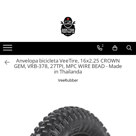
Toate Produsele
Acasa
Toate produsele
2
Piese de schimb
https://www.doctortrotineta.ro/electrica
Anvelopa bicicleta VeeTire, 16x2.25 CROWN
GEM, VRB-378, 27TPI, MPC WIRE BEAD - Made
Acceleratie
in Thailanda
Display
VeeRubber
Controller
Motoare
Cabluri
BMS
Acumulatori
Kit complet
Contact cu cheie