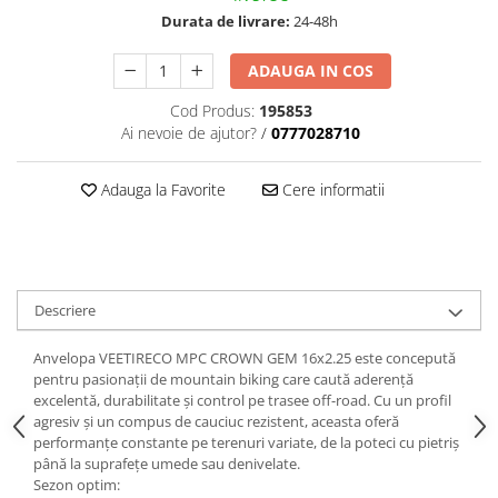
trotinete-electrice
Durata de livrare:
24-48h
https://www.doctortrotineta.ro/cauciucuri-
cu-camera
ADAUGA IN COS
cauciucuri-bicicleta
Cod Produs:
195853
Camere bicicleta
Ai nevoie de ajutor?
/
0777028710
Cauciuc tubeless cu GEL antipană
Adauga la Favorite
Cere informatii
Accesorii
Trotinete electrice
Biciclete Electrice
Anvelope moto
Descriere
Camere moto
Anvelope ATV
Anvelopa VEETIRECO MPC CROWN GEM 16x2.25 este concepută
Cauciucuri bicicleta
pentru pasionații de mountain biking care caută aderență
excelentă, durabilitate și control pe trasee off-road. Cu un profil
Anvelope și Camere Utilaje
agresiv și un compus de cauciuc rezistent, aceasta oferă
performanțe constante pe terenuri variate, de la poteci cu pietriș
https://www.doctortrotineta.ro/plata-
până la suprafețe umede sau denivelate.
tbi?
Sezon optim:
forceOriginalForEdit=1&preview=00681