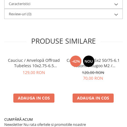
Caracteristici
Review-uri
(0)
PRODUSE SIMILARE
Cauciuc / Anvelopă Offroad
Cauciuc Plin 8.5x2 50/75-6.1
-42%
NOU
Tubeless 10x2.75-6.5
Xiaomi / Kugoo M2 /
KuKirin G2/G2 Master 2025
Ducati/Evergreen/Motus/
129,00 RON
120,00 RON
70,00 RON
ADAUGA IN COS
ADAUGA IN COS
CUMPĂRĂ ACUM
Newsletter
Nu rata ofertele si promotiile noastre