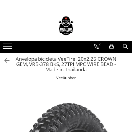
Toate Produsele
Acasa
Toate produsele
2
Piese de schimb
https://www.doctortrotineta.ro/electrica
Anvelopa bicicleta VeeTire, 20x2.25 CROWN
GEM, VRB-378 BKS, 27TPI MPC WIRE BEAD -
Acceleratie
Made in Thailanda
Display
VeeRubber
Controller
Motoare
Cabluri
BMS
Acumulatori
Kit complet
Contact cu cheie