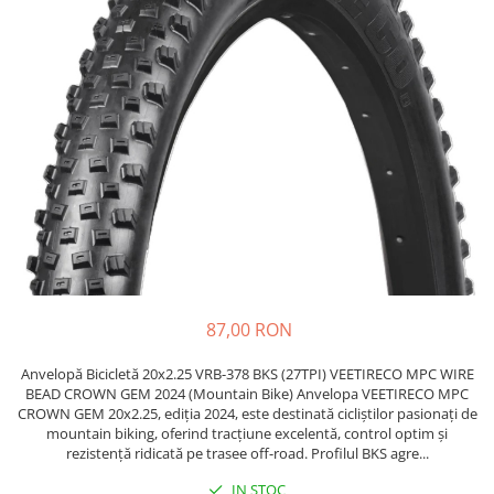
https://www.doctortrotineta.ro/frane
Discuri frana
Placute de frana
Manete de frana
Etrieri
https://www.doctortrotineta.ro/lumini
Stop trotineta
Faruri
https://www.doctortrotineta.ro/cadru
Aparatori (aripi)
Cricuri trotineta
87,00 RON
Suruburi
Suspensie
Anvelopă Bicicletă 20x2.25 VRB-378 BKS (27TPI) VEETIRECO MPC WIRE
Cauciucuri
BEAD CROWN GEM 2024 (Mountain Bike) Anvelopa VEETIRECO MPC
CROWN GEM 20x2.25, ediția 2024, este destinată cicliștilor pasionați de
https://www.doctortrotineta.ro/camere-
mountain biking, oferind tracțiune excelentă, control optim și
de-aer
rezistență ridicată pe trasee off-road. Profilul BKS agre...
https://www.doctortrotineta.ro/cauciucuri-
IN STOC