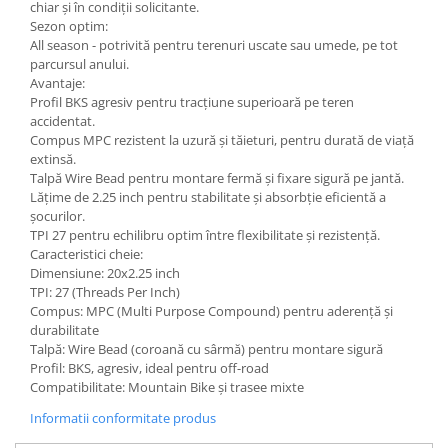
chiar și în condiții solicitante.
Sezon optim:
All season - potrivită pentru terenuri uscate sau umede, pe tot
parcursul anului.
Avantaje:
Profil BKS agresiv pentru tracțiune superioară pe teren
accidentat.
Compus MPC rezistent la uzură și tăieturi, pentru durată de viață
extinsă.
Talpă Wire Bead pentru montare fermă și fixare sigură pe jantă.
Lățime de 2.25 inch pentru stabilitate și absorbție eficientă a
șocurilor.
TPI 27 pentru echilibru optim între flexibilitate și rezistență.
Caracteristici cheie:
Dimensiune: 20x2.25 inch
TPI: 27 (Threads Per Inch)
Compus: MPC (Multi Purpose Compound) pentru aderență și
durabilitate
Talpă: Wire Bead (coroană cu sârmă) pentru montare sigură
Profil: BKS, agresiv, ideal pentru off-road
Compatibilitate: Mountain Bike și trasee mixte
Informatii conformitate produs