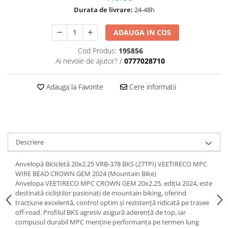
trotinete-electrice
Durata de livrare:
24-48h
https://www.doctortrotineta.ro/cauciucuri-
cu-camera
ADAUGA IN COS
cauciucuri-bicicleta
Cod Produs:
195856
Camere bicicleta
Ai nevoie de ajutor?
/
0777028710
Cauciuc tubeless cu GEL antipană
Adauga la Favorite
Cere informatii
Accesorii
Trotinete electrice
Biciclete Electrice
Anvelope moto
Descriere
Camere moto
Anvelope ATV
Anvelopă Bicicletă 20x2.25 VRB-378 BKS (27TPI) VEETIRECO MPC
Cauciucuri bicicleta
WIRE BEAD CROWN GEM 2024 (Mountain Bike)
Anvelopa VEETIRECO MPC CROWN GEM 20x2.25, ediția 2024, este
Anvelope și Camere Utilaje
destinată cicliștilor pasionați de mountain biking, oferind
tracțiune excelentă, control optim și rezistență ridicată pe trasee
https://www.doctortrotineta.ro/plata-
off-road. Profilul BKS agresiv asigură aderență de top, iar
tbi?
compusul durabil MPC menține performanța pe termen lung
forceOriginalForEdit=1&preview=00681