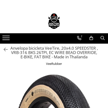
Toate Produsele
Acasa
Toate produsele
2
Piese de schimb
https://www.doctortrotineta.ro/electrica
Anvelopa bicicleta VeeTire, 20x4.0 SPEEDSTER ,
VRB-316 BKS 26TPI, EC WIRE BEAD OVERRIDE,
Acceleratie
E-BIKE, FAT BIKE - Made in Thailanda
Display
VeeRubber
Controller
Motoare
Cabluri
BMS
Acumulatori
Kit complet
Contact cu cheie