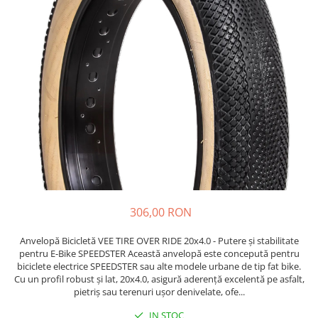
https://www.doctortrotineta.ro/frane
Discuri frana
Placute de frana
Manete de frana
Etrieri
https://www.doctortrotineta.ro/lumini
Stop trotineta
Faruri
https://www.doctortrotineta.ro/cadru
Aparatori (aripi)
Cricuri trotineta
306,00 RON
Suruburi
Suspensie
Anvelopă Bicicletă VEE TIRE OVER RIDE 20x4.0 - Putere și stabilitate
Cauciucuri
pentru E-Bike SPEEDSTER Această anvelopă este concepută pentru
biciclete electrice SPEEDSTER sau alte modele urbane de tip fat bike.
https://www.doctortrotineta.ro/camere-
Cu un profil robust și lat, 20x4.0, asigură aderență excelentă pe asfalt,
de-aer
pietriș sau terenuri ușor denivelate, ofe...
https://www.doctortrotineta.ro/cauciucuri-
IN STOC