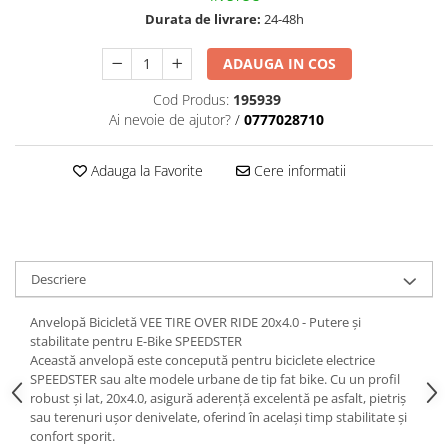
trotinete-electrice
Durata de livrare:
24-48h
https://www.doctortrotineta.ro/cauciucuri-
cu-camera
ADAUGA IN COS
cauciucuri-bicicleta
Cod Produs:
195939
Camere bicicleta
Ai nevoie de ajutor?
/
0777028710
Cauciuc tubeless cu GEL antipană
Adauga la Favorite
Cere informatii
Accesorii
Trotinete electrice
Biciclete Electrice
Anvelope moto
Descriere
Camere moto
Anvelope ATV
Anvelopă Bicicletă VEE TIRE OVER RIDE 20x4.0 - Putere și
Cauciucuri bicicleta
stabilitate pentru E-Bike SPEEDSTER
Această anvelopă este concepută pentru biciclete electrice
Anvelope și Camere Utilaje
SPEEDSTER sau alte modele urbane de tip fat bike. Cu un profil
robust și lat, 20x4.0, asigură aderență excelentă pe asfalt, pietriș
https://www.doctortrotineta.ro/plata-
sau terenuri ușor denivelate, oferind în același timp stabilitate și
tbi?
confort sporit.
forceOriginalForEdit=1&preview=00681