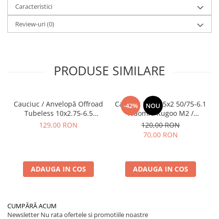
Caracteristici
Review-uri
(0)
PRODUSE SIMILARE
Cauciuc / Anvelopă Offroad
Cauciuc Plin 8.5x2 50/75-6.1
-42%
NOU
Tubeless 10x2.75-6.5
Xiaomi / Kugoo M2 /
KuKirin G2/G2 Master 2025
Ducati/Evergreen/Motus/
129,00 RON
120,00 RON
70,00 RON
ADAUGA IN COS
ADAUGA IN COS
CUMPĂRĂ ACUM
Newsletter
Nu rata ofertele si promotiile noastre