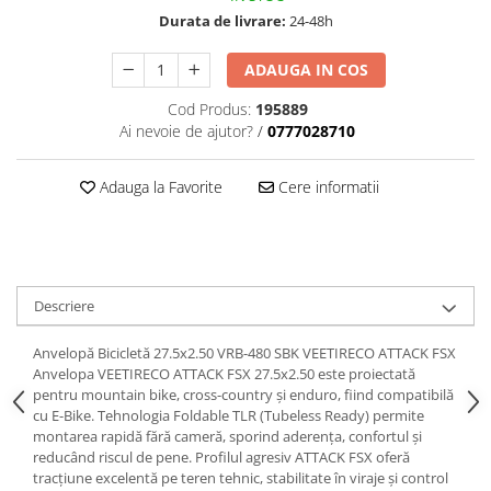
Durata de livrare:
24-48h
ADAUGA IN COS
Cod Produs:
195889
Ai nevoie de ajutor?
/
0777028710
Adauga la Favorite
Cere informatii
Descriere
Anvelopă Bicicletă 27.5x2.50 VRB-480 SBK VEETIRECO ATTACK FSX
Anvelopa VEETIRECO ATTACK FSX 27.5x2.50 este proiectată
pentru mountain bike, cross-country și enduro, fiind compatibilă
cu E-Bike. Tehnologia Foldable TLR (Tubeless Ready) permite
montarea rapidă fără cameră, sporind aderența, confortul și
reducând riscul de pene. Profilul agresiv ATTACK FSX oferă
tracțiune excelentă pe teren tehnic, stabilitate în viraje și control