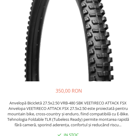
Etrieri
https://www.doctortrotineta.ro/lumini
Stop trotineta
Faruri
https://www.doctortrotineta.ro/cadru
Aparatori (aripi)
Cricuri trotineta
Suruburi
Suspensie
350,00 RON
Anvelopă Bicicletă 27.5x2.50 VRB-480 SBK VEETIRECO ATTACK FSX
Anvelopa VEETIRECO ATTACK FSX 27.5x2.50 este proiectată pentru
mountain bike, cross-country și enduro, fiind compatibilă cu E-Bike.
Tehnologia Foldable TLR (Tubeless Ready) permite montarea rapidă
fără cameră, sporind aderența, confortul și reducând riscu...
IN STOC