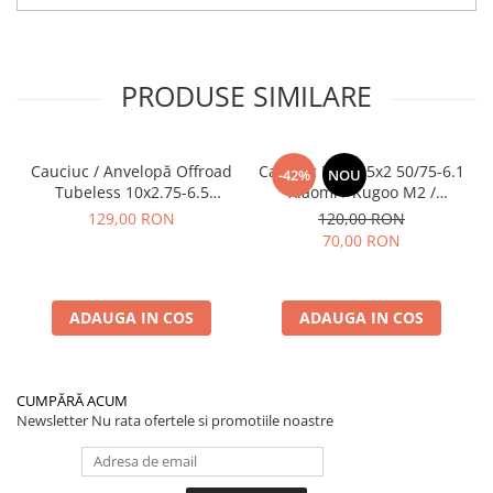
PRODUSE SIMILARE
Cauciuc / Anvelopă Offroad
Cauciuc Plin 8.5x2 50/75-6.1
-42%
NOU
Tubeless 10x2.75-6.5
Xiaomi / Kugoo M2 /
KuKirin G2/G2 Master 2025
Ducati/Evergreen/Motus/
129,00 RON
120,00 RON
70,00 RON
ADAUGA IN COS
ADAUGA IN COS
CUMPĂRĂ ACUM
Newsletter
Nu rata ofertele si promotiile noastre