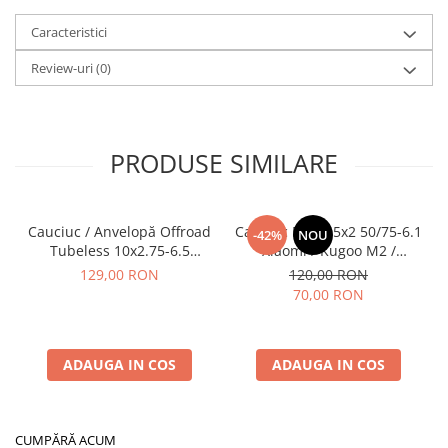
Caracteristici
Review-uri
(0)
PRODUSE SIMILARE
Cauciuc / Anvelopă Offroad
Cauciuc Plin 8.5x2 50/75-6.1
-42%
NOU
Tubeless 10x2.75-6.5
Xiaomi / Kugoo M2 /
KuKirin G2/G2 Master 2025
Ducati/Evergreen/Motus/
129,00 RON
120,00 RON
70,00 RON
ADAUGA IN COS
ADAUGA IN COS
CUMPĂRĂ ACUM