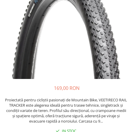
https://www.doctortrotineta.ro/frane
Discuri frana
Placute de frana
Manete de frana
Etrieri
https://www.doctortrotineta.ro/lumini
Stop trotineta
Faruri
https://www.doctortrotineta.ro/cadru
Aparatori (aripi)
Cricuri trotineta
169,00 RON
Suruburi
Suspensie
Proiectată pentru cicliștii pasionați de Mountain Bike, VEETIRECO RAIL
Cauciucuri
TRACKER este alegerea ideală pentru trasee tehnice, singletrack și
condiții variate de teren. Profilul său direcțional, cu crampoane medii
https://www.doctortrotineta.ro/camere-
și spațiere optimă, oferă tracțiune sigură, aderență pe viraje și
de-aer
evacuare rapidă a noroiului. Carcasa cu 9...
https://www.doctortrotineta.ro/cauciucuri-
IN STOC