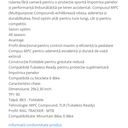
rularea fără cameră pentru o protecție sporită împotriva penelor
și performanță îmbunătățită pe teren accidentat. Compusul MPC
(Multipurpose Compound) echilibrează viteza, aderența și
durabilitatea, fiind optim atât pentru ture lungi, cât și pentru
competiții.
Sezon optim:
All season
Avantaje:
Profil direcțional pentru control maxim și eficiență la pedalare
Compus MPC pentru aderență excelentă și durată de viață
extinsă
Construcție Foldable pentru greutate redusă
Compatibilă Tubeless Ready pentru protecție suplimentară
împotriva penelor
Compatibilă cu biciclete E-Bike
Caracteristici cheie:
Dimensiune: 29x2.30 inch
TPI: 90
Talpă: BKS - Foldable
Tehnologie: MPC Compound, TLR (Tubeless Ready)
Profil: RAIL TRACKER - MTB
Compatibilitate: Mountain Bike, E-Bike
Informatii conformitate produs