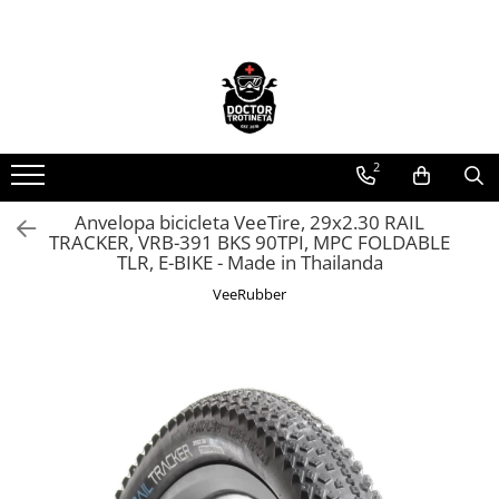
Toate Produsele
Acasa
Toate produsele
2
Piese de schimb
https://www.doctortrotineta.ro/electrica
Anvelopa bicicleta VeeTire, 29x2.30 RAIL
TRACKER, VRB-391 BKS 90TPI, MPC FOLDABLE
Acceleratie
TLR, E-BIKE - Made in Thailanda
Display
VeeRubber
Controller
Motoare
Cabluri
BMS
Acumulatori
Kit complet
Contact cu cheie