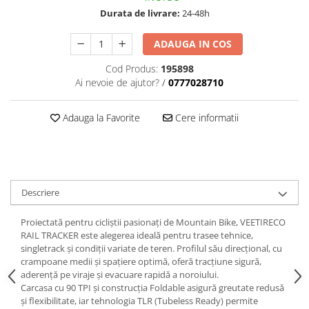
trotinete-electrice
Durata de livrare:
24-48h
https://www.doctortrotineta.ro/cauciucuri-
cu-camera
ADAUGA IN COS
cauciucuri-bicicleta
Cod Produs:
195898
Camere bicicleta
Ai nevoie de ajutor?
/
0777028710
Cauciuc tubeless cu GEL antipană
Adauga la Favorite
Cere informatii
Accesorii
Trotinete electrice
Biciclete Electrice
Anvelope moto
Descriere
Camere moto
Anvelope ATV
Proiectată pentru cicliștii pasionați de Mountain Bike, VEETIRECO
Cauciucuri bicicleta
RAIL TRACKER este alegerea ideală pentru trasee tehnice,
singletrack și condiții variate de teren. Profilul său direcțional, cu
Anvelope și Camere Utilaje
crampoane medii și spațiere optimă, oferă tracțiune sigură,
aderență pe viraje și evacuare rapidă a noroiului.
https://www.doctortrotineta.ro/plata-
Carcasa cu 90 TPI și construcția Foldable asigură greutate redusă
tbi?
și flexibilitate, iar tehnologia TLR (Tubeless Ready) permite
forceOriginalForEdit=1&preview=00681