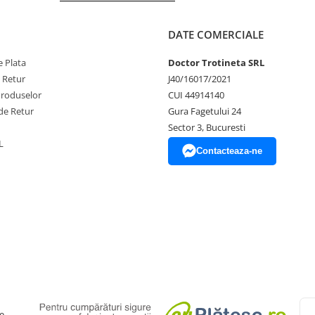
DATE COMERCIALE
 Plata
Doctor Trotineta SRL
e Retur
J40/16017/2021
Produselor
CUI 44914140
de Retur
Gura Fagetului 24
Sector 3, Bucuresti
L
Contacteaza-ne
e