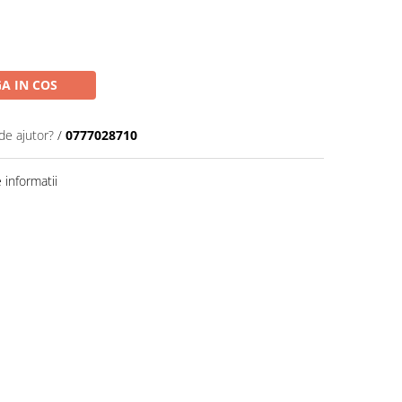
A IN COS
de ajutor?
/
0777028710
informatii