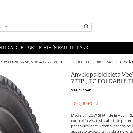
LITICA DE RETUR
PLATĂ ÎN RATE TBI BANK
9x2.35 FLOW SNAP, VRB-403, 72TPI, TC FOLDABLE TLR, E-BIKE - Made in Thail
Anvelopa bicicleta Ve
72TPI, TC FOLDABLE TL
VeeRubber
350,00 RON
Modelul FLOW SNAP de la VEE TIRE e
control în viraje și stabilitate pe te
pentru utilizare urbană intensă pe 
asigură o evacuare rapidă a noroiu..