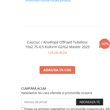
Informatii conformitate produs
Cauciuc / Anvelopă Offroad Tubeless
Cauciu
-42%
10x2.75-6.5 KuKirin G2/G2 Master 2025
Kugoo 
129,00 RON
ADAUGA IN COS
CUMPĂRĂ ACUM
Newsletter
Nu rata ofertele si promotiile noastre
Vreau sa primesc newsletter cu promotiile magazinului. Af