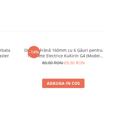
rbata
Disc de Frână 160mm cu 6 Găuri pentru
Rulmen
-14%
aster
Trotinete Electrice KuKirin G4 (Model
2025) și KuKirin G2 – Performanță
80,00 RON
69,00 RON
Premium
ADAUGA IN COS