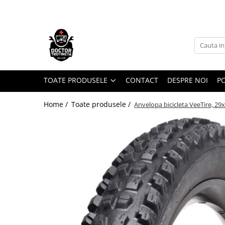
Toate Produsele
Acasa
Toate produsele
Piese de schimb
TOATE PRODUSELE
CONTACT
DESPRE NOI
PO
https://www.doctortrotineta.ro/electrica
Home /
Toate produsele /
Anvelopa bicicleta VeeTire, 2
Acceleratie
Display
Controller
Motoare
Cabluri
BMS
Acumulatori
Kit complet
Contact cu cheie