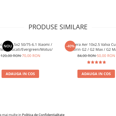
PRODUSE SIMILARE
c Plin 8.5x2 50/75-6.1 Xiaomi /
Camera Aer 10x2.5 Valva Cu
NOU
-40%
M2 / Ducati/Evergreen/Motus/
Kukirin G2 / G2 Max / G2 M
120,00 RON
70,00 RON
84,00 RON
50,00 RON
ADAUGA IN COS
ADAUGA IN COS
la mai multe in
Politica de Confidentialitate