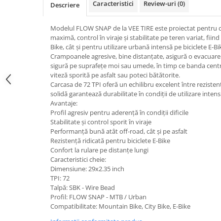
trotinete-electrice
Caracteristici
Review-uri
(0)
Descriere
https://www.doctortrotineta.ro/cauciucuri-
cu-camera
Modelul FLOW SNAP de la VEE TIRE este proiectat pentru ci
maximă, control în viraje și stabilitate pe teren variat, fii
cauciucuri-bicicleta
Bike, cât și pentru utilizare urbană intensă pe biciclete E-Bi
Crampoanele agresive, bine distanțate, asigură o evacuare 
Camere bicicleta
sigură pe suprafețe moi sau umede, în timp ce banda cent
Cauciuc tubeless cu GEL antipană
viteză sporită pe asfalt sau poteci bătătorite.
Carcasa de 72 TPI oferă un echilibru excelent între rezistență
Accesorii
solidă garantează durabilitate în condiții de utilizare intens
Trotinete electrice
Avantaje:
Profil agresiv pentru aderență în condiții dificile
Biciclete Electrice
Stabilitate și control sporit în viraje
Anvelope moto
Performanță bună atât off-road, cât și pe asfalt
Rezistență ridicată pentru biciclete E-Bike
Camere moto
Confort la rulare pe distanțe lungi
Anvelope ATV
Caracteristici cheie:
Cauciucuri bicicleta
Dimensiune: 29x2.35 inch
TPI: 72
Anvelope și Camere Utilaje
Talpă: SBK - Wire Bead
https://www.doctortrotineta.ro/plata-
Profil: FLOW SNAP - MTB / Urban
Compatibilitate: Mountain Bike, City Bike, E-Bike
tbi?
forceOriginalForEdit=1&preview=00681