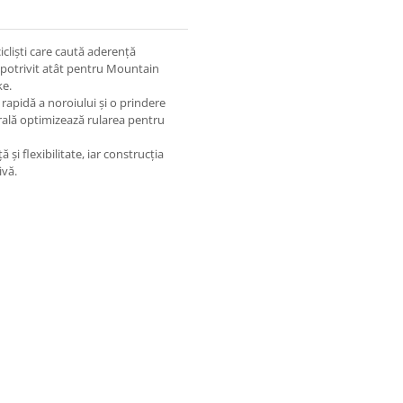
cliști care caută aderență
nd potrivit atât pentru Mountain
ke.
rapidă a noroiului și o prindere
rală optimizează rularea pentru
 și flexibilitate, iar construcția
ivă.