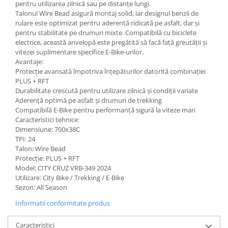
pentru utilizarea zilnică sau pe distanțe lungi.
Talonul Wire Bead asigură montaj solid, iar designul benzii de
rulare este optimizat pentru aderență ridicată pe asfalt, dar și
pentru stabilitate pe drumuri mixte. Compatibilă cu biciclete
electrice, această anvelopă este pregătită să facă față greutății și
vitezei suplimentare specifice E-Bike-urilor.
Avantaje:
Protecție avansată împotriva înțepăturilor datorită combinației
PLUS + RFT
Durabilitate crescută pentru utilizare zilnică și condiții variate
Aderență optimă pe asfalt și drumuri de trekking
Compatibilă E-Bike pentru performanță sigură la viteze mari
Caracteristici tehnice:
Dimensiune: 700x38C
TPI: 24
Talon: Wire Bead
Protecție: PLUS + RFT
Model: CITY CRUZ VRB-349 2024
Utilizare: City Bike / Trekking / E-Bike
Sezon: All Season
Informatii conformitate produs
Caracteristici