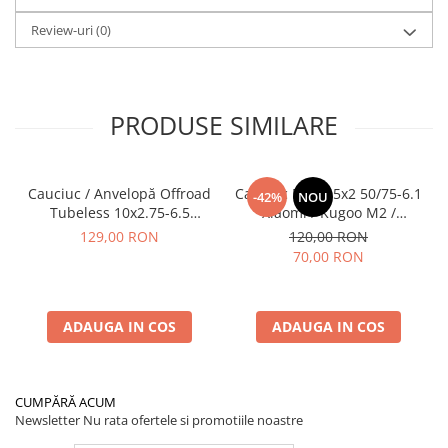
Review-uri
(0)
PRODUSE SIMILARE
Cauciuc / Anvelopă Offroad
Cauciuc Plin 8.5x2 50/75-6.1
-42%
NOU
Tubeless 10x2.75-6.5
Xiaomi / Kugoo M2 /
KuKirin G2/G2 Master 2025
Ducati/Evergreen/Motus/
129,00 RON
120,00 RON
70,00 RON
ADAUGA IN COS
ADAUGA IN COS
CUMPĂRĂ ACUM
Newsletter
Nu rata ofertele si promotiile noastre