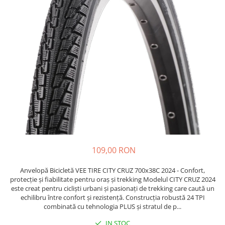
Etrieri
https://www.doctortrotineta.ro/lumini
Stop trotineta
Faruri
https://www.doctortrotineta.ro/cadru
Aparatori (aripi)
Cricuri trotineta
Suruburi
Suspensie
109,00 RON
Anvelopă Bicicletă VEE TIRE CITY CRUZ 700x38C 2024 - Confort,
protecție și fiabilitate pentru oraș și trekking Modelul CITY CRUZ 2024
este creat pentru cicliști urbani și pasionați de trekking care caută un
echilibru între confort și rezistență. Construcția robustă 24 TPI
combinată cu tehnologia PLUS și stratul de p...
IN STOC