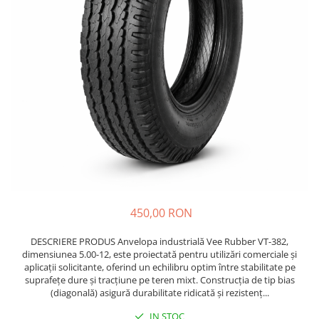
https://www.doctortrotineta.ro/frane
Discuri frana
Placute de frana
Manete de frana
Etrieri
https://www.doctortrotineta.ro/lumini
Stop trotineta
Faruri
https://www.doctortrotineta.ro/cadru
Aparatori (aripi)
Cricuri trotineta
450,00 RON
Suruburi
Suspensie
DESCRIERE PRODUS Anvelopa industrială Vee Rubber VT-382,
Cauciucuri
dimensiunea 5.00-12, este proiectată pentru utilizări comerciale și
aplicații solicitante, oferind un echilibru optim între stabilitate pe
https://www.doctortrotineta.ro/camere-
suprafețe dure și tracțiune pe teren mixt. Construcția de tip bias
de-aer
(diagonală) asigură durabilitate ridicată și rezistenț...
https://www.doctortrotineta.ro/cauciucuri-
IN STOC