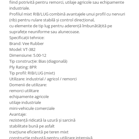
fiind potrivită pentru remorci, utilaje agricole sau echipamente
industriale.
Profilul mixt RIB/LUG combină avantajele unui profil cu nervuri
(rib) pentru rulare stabilă și control direcțional,
cu elemente de tip lug pentru aderență îmbunătățită pe
suprafețe neuniforme sau alunecoase.
Specificații tehnice:
Brand: Vee Rubber
Model: VT-382
Dimensiune: 5.00-12
Tip construcție: Bias (diagonală)
Ply Rating: 8PR
Tip profil: RIB/LUG (mixt)
Utilizare: industrial / agricol / remorci
Domenii de utilizare:
remorci utilitare
echipamente agricole
utilaje industriale
mini-vehicule comerciale
Avantaje:
rezistență ridicată la uzură și sarcină
stabilitate bună pe asfalt
tracțiune eficientă pe teren mixt
construcție robustă pentru utilizare intensivă