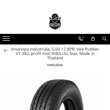
Toate Produsele
Acasa
Toate produsele
2
Piese de schimb
https://www.doctortrotineta.ro/electrica
Anvelopa industriala, 5.00-12 8PR, Vee Rubber
VT-382, profil mixt RIB/LUG, bias, Made in
Acceleratie
Thailand
Display
VeeRubber
Controller
Motoare
Cabluri
BMS
Acumulatori
Kit complet
Contact cu cheie