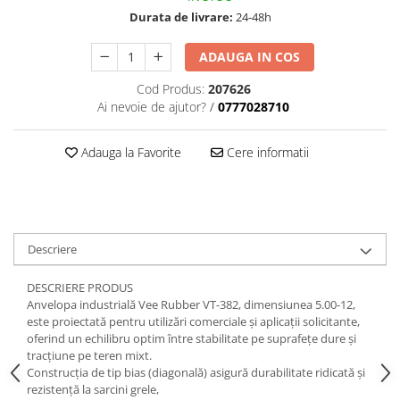
trotinete-electrice
Durata de livrare:
24-48h
https://www.doctortrotineta.ro/cauciucuri-
cu-camera
ADAUGA IN COS
cauciucuri-bicicleta
Cod Produs:
207626
Camere bicicleta
Ai nevoie de ajutor?
/
0777028710
Cauciuc tubeless cu GEL antipană
Adauga la Favorite
Cere informatii
Accesorii
Trotinete electrice
Biciclete Electrice
Anvelope moto
Descriere
Camere moto
Anvelope ATV
DESCRIERE PRODUS
Cauciucuri bicicleta
Anvelopa industrială Vee Rubber VT-382, dimensiunea 5.00-12,
este proiectată pentru utilizări comerciale și aplicații solicitante,
Anvelope și Camere Utilaje
oferind un echilibru optim între stabilitate pe suprafețe dure și
tracțiune pe teren mixt.
https://www.doctortrotineta.ro/plata-
Construcția de tip bias (diagonală) asigură durabilitate ridicată și
tbi?
rezistență la sarcini grele,
forceOriginalForEdit=1&preview=00681