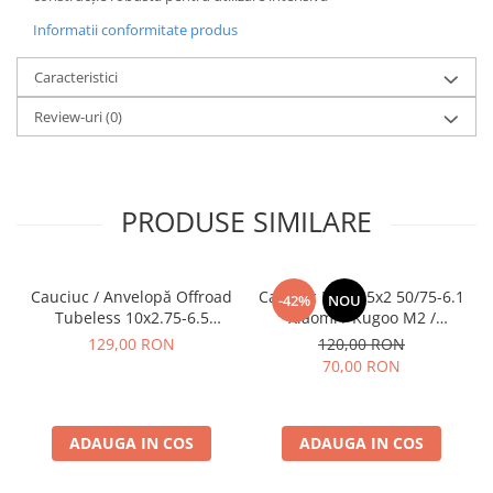
Informatii conformitate produs
Caracteristici
Review-uri
(0)
PRODUSE SIMILARE
Cauciuc / Anvelopă Offroad
Cauciuc Plin 8.5x2 50/75-6.1
-42%
NOU
Tubeless 10x2.75-6.5
Xiaomi / Kugoo M2 /
KuKirin G2/G2 Master 2025
Ducati/Evergreen/Motus/
129,00 RON
120,00 RON
70,00 RON
ADAUGA IN COS
ADAUGA IN COS