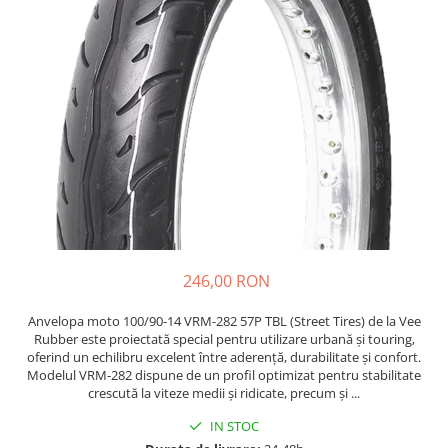
https://www.doctortrotineta.ro/frane
Discuri frana
Placute de frana
Manete de frana
Etrieri
https://www.doctortrotineta.ro/lumini
Stop trotineta
Faruri
https://www.doctortrotineta.ro/cadru
Aparatori (aripi)
Cricuri trotineta
246,00 RON
Suruburi
Anvelopa moto 100/90-14 VRM-282 57P TBL (Street Tires) de la Vee
Suspensie
Rubber este proiectată special pentru utilizare urbană și touring,
Cauciucuri
oferind un echilibru excelent între aderență, durabilitate și confort.
Modelul VRM-282 dispune de un profil optimizat pentru stabilitate
https://www.doctortrotineta.ro/camere-
crescută la viteze medii și ridicate, precum și ...
de-aer
IN STOC
https://www.doctortrotineta.ro/cauciucuri-