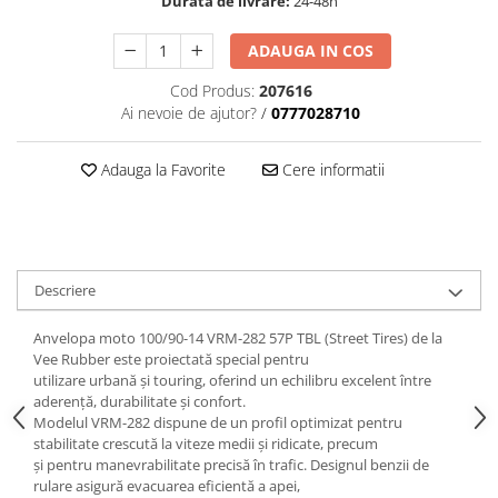
Durata de livrare:
24-48h
trotinete-electrice
https://www.doctortrotineta.ro/cauciucuri-
ADAUGA IN COS
cu-camera
Cod Produs:
207616
cauciucuri-bicicleta
Ai nevoie de ajutor?
/
0777028710
Camere bicicleta
Cauciuc tubeless cu GEL antipană
Adauga la Favorite
Cere informatii
Accesorii
Trotinete electrice
Biciclete Electrice
Descriere
Anvelope moto
Camere moto
Anvelopa moto 100/90-14 VRM-282 57P TBL (Street Tires) de la
Anvelope ATV
Vee Rubber este proiectată special pentru
Cauciucuri bicicleta
utilizare urbană și touring, oferind un echilibru excelent între
aderență, durabilitate și confort.
Anvelope și Camere Utilaje
Modelul VRM-282 dispune de un profil optimizat pentru
https://www.doctortrotineta.ro/plata-
stabilitate crescută la viteze medii și ridicate, precum
și pentru manevrabilitate precisă în trafic. Designul benzii de
tbi?
rulare asigură evacuarea eficientă a apei,
forceOriginalForEdit=1&preview=00681