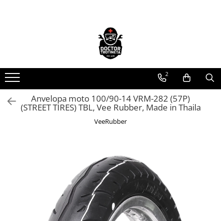
Toate Produsele
Acasa
Toate produsele
2
Piese de schimb
https://www.doctortrotineta.ro/electrica
Anvelopa moto 100/90-14 VRM-282 (57P)
(STREET TIRES) TBL, Vee Rubber, Made in Thaila
Acceleratie
Display
VeeRubber
Controller
Motoare
Cabluri
BMS
Acumulatori
Kit complet
Contact cu cheie