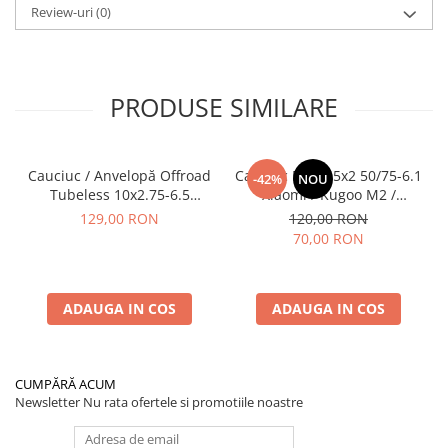
Review-uri
(0)
PRODUSE SIMILARE
Cauciuc / Anvelopă Offroad
Cauciuc Plin 8.5x2 50/75-6.1
-42%
NOU
Tubeless 10x2.75-6.5
Xiaomi / Kugoo M2 /
KuKirin G2/G2 Master 2025
Ducati/Evergreen/Motus/
129,00 RON
120,00 RON
70,00 RON
ADAUGA IN COS
ADAUGA IN COS
CUMPĂRĂ ACUM
Newsletter
Nu rata ofertele si promotiile noastre