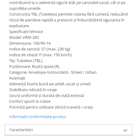
contribuind la o aderență sigură atât pe carosabil uscat, cât și pe
suprafețe umede.
Construcția TBL (Tubeless) permite rularea fără cameră, reducând
riscul de pierdere rapidă a presiunii și îmbunătățind siguranța în
exploatare.
Specificații tehnice
Model: VRM-282
Dimensiune: 100/90-14
Indice de sarcină: 57 (max. 230 kg)
Indice de viteză: P (max. 150 km/h)
Tip: Tubeless (TBL)
Poziționare: Roată spate (R)
Categorie: Anvelope motocicletă - Street / Urban
Avantaje
Aderență foarte bună pe asfalt uscat și umed
Stabilitate ridicată în viraje
Uzură uniformă și durată de viață extinsă
Confort sporit la rulare
Potrivită pentru utilizare zilnică (navetă / oraș)
Informatii conformitate produs
Caracteristici