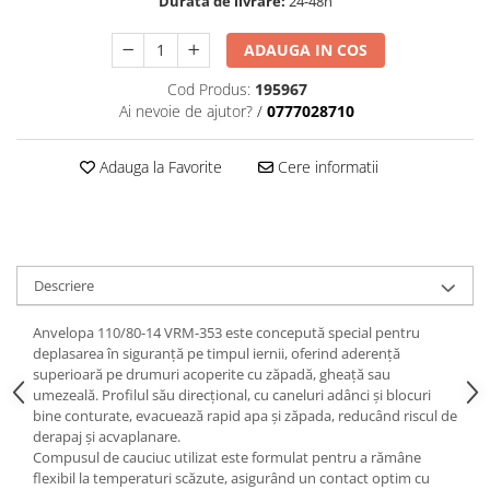
Durata de livrare:
24-48h
ADAUGA IN COS
Cod Produs:
195967
Ai nevoie de ajutor?
/
0777028710
Adauga la Favorite
Cere informatii
Descriere
Anvelopa 110/80-14 VRM-353 este concepută special pentru
deplasarea în siguranță pe timpul iernii, oferind aderență
superioară pe drumuri acoperite cu zăpadă, gheață sau
umezeală. Profilul său direcțional, cu caneluri adânci și blocuri
bine conturate, evacuează rapid apa și zăpada, reducând riscul de
derapaj și acvaplanare.
Compusul de cauciuc utilizat este formulat pentru a rămâne
flexibil la temperaturi scăzute, asigurând un contact optim cu