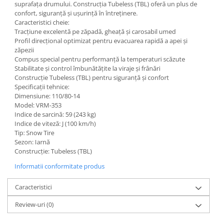
suprafața drumului. Construcția Tubeless (TBL) oferă un plus de
confort, siguranță și ușurință în întreținere.
Caracteristici cheie:
Tracțiune excelentă pe zăpadă, gheață și carosabil umed
Profil direcțional optimizat pentru evacuarea rapidă a apei și
zăpezii
Compus special pentru performanță la temperaturi scăzute
Stabilitate și control îmbunătățite la viraje și frânări
Construcție Tubeless (TBL) pentru siguranță și confort
Specificații tehnice:
Dimensiune: 110/80-14
Model: VRM-353
Indice de sarcină: 59 (243 kg)
Indice de viteză: J (100 km/h)
Tip: Snow Tire
Sezon: Iarnă
Construcție: Tubeless (TBL)
Informatii conformitate produs
Caracteristici
Review-uri
(0)