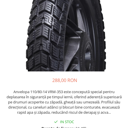
Etrieri
https://www.doctortrotineta.ro/lumini
Stop trotineta
Faruri
https://www.doctortrotineta.ro/cadru
Aparatori (aripi)
Cricuri trotineta
Suruburi
Suspensie
288,00 RON
Anvelopa 110/80-14 VRM-353 este concepută special pentru
deplasarea în siguranță pe timpul iernii, oferind aderență superioară
pe drumuri acoperite cu zăpadă, gheață sau umezeală. Profilul său
direcțional, cu caneluri adânci și blocuri bine conturate, evacuează
rapid apa și zăpada, reducând riscul de derapaj și acva...
IN STOC