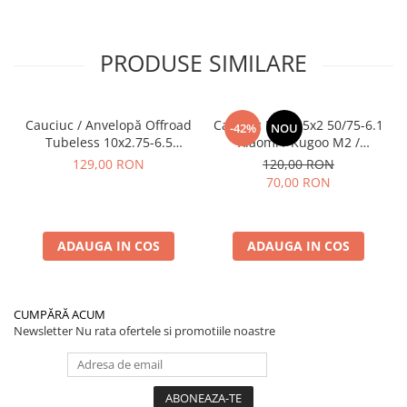
PRODUSE SIMILARE
Cauciuc / Anvelopă Offroad
Cauciuc Plin 8.5x2 50/75-6.1
-42%
NOU
Tubeless 10x2.75-6.5
Xiaomi / Kugoo M2 /
KuKirin G2/G2 Master 2025
Ducati/Evergreen/Motus/
129,00 RON
120,00 RON
70,00 RON
ADAUGA IN COS
ADAUGA IN COS
CUMPĂRĂ ACUM
Newsletter
Nu rata ofertele si promotiile noastre