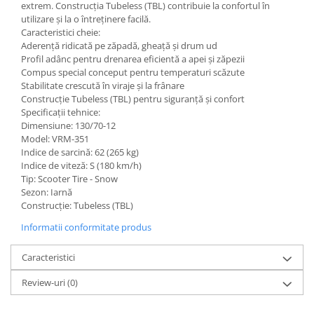
extrem. Construcția Tubeless (TBL) contribuie la confortul în
utilizare și la o întreținere facilă.
Caracteristici cheie:
Aderență ridicată pe zăpadă, gheață și drum ud
Profil adânc pentru drenarea eficientă a apei și zăpezii
Compus special conceput pentru temperaturi scăzute
Stabilitate crescută în viraje și la frânare
Construcție Tubeless (TBL) pentru siguranță și confort
Specificații tehnice:
Dimensiune: 130/70-12
Model: VRM-351
Indice de sarcină: 62 (265 kg)
Indice de viteză: S (180 km/h)
Tip: Scooter Tire - Snow
Sezon: Iarnă
Construcție: Tubeless (TBL)
Informatii conformitate produs
Caracteristici
Review-uri
(0)