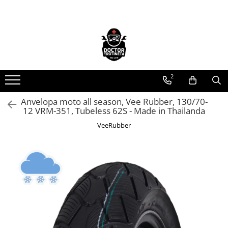
Toate Produsele
Acasa
Toate produsele
2
Piese de schimb
https://www.doctortrotineta.ro/electrica
Anvelopa moto all season, Vee Rubber, 130/70-
12 VRM-351, Tubeless 62S - Made in Thailanda
Acceleratie
Display
VeeRubber
Controller
Motoare
Cabluri
BMS
Acumulatori
Kit complet
Contact cu cheie