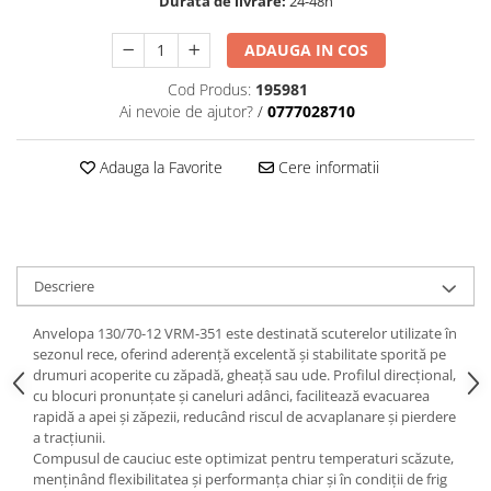
Durata de livrare:
24-48h
trotinete-electrice
https://www.doctortrotineta.ro/cauciucuri-
ADAUGA IN COS
cu-camera
Cod Produs:
195981
cauciucuri-bicicleta
Ai nevoie de ajutor?
/
0777028710
Camere bicicleta
Cauciuc tubeless cu GEL antipană
Adauga la Favorite
Cere informatii
Accesorii
Trotinete electrice
Biciclete Electrice
Descriere
Anvelope moto
Camere moto
Anvelopa 130/70-12 VRM-351 este destinată scuterelor utilizate în
Anvelope ATV
sezonul rece, oferind aderență excelentă și stabilitate sporită pe
Cauciucuri bicicleta
drumuri acoperite cu zăpadă, gheață sau ude. Profilul direcțional,
cu blocuri pronunțate și caneluri adânci, facilitează evacuarea
Anvelope și Camere Utilaje
rapidă a apei și zăpezii, reducând riscul de acvaplanare și pierdere
https://www.doctortrotineta.ro/plata-
a tracțiunii.
Compusul de cauciuc este optimizat pentru temperaturi scăzute,
tbi?
menținând flexibilitatea și performanța chiar și în condiții de frig
forceOriginalForEdit=1&preview=00681