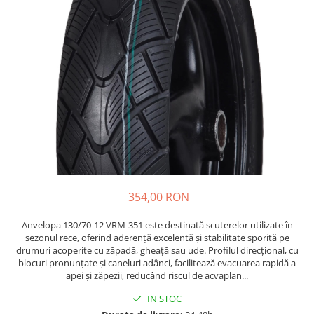
https://www.doctortrotineta.ro/frane
Discuri frana
Placute de frana
Manete de frana
Etrieri
https://www.doctortrotineta.ro/lumini
Stop trotineta
Faruri
https://www.doctortrotineta.ro/cadru
Aparatori (aripi)
Cricuri trotineta
354,00 RON
Suruburi
Anvelopa 130/70-12 VRM-351 este destinată scuterelor utilizate în
Suspensie
sezonul rece, oferind aderență excelentă și stabilitate sporită pe
Cauciucuri
drumuri acoperite cu zăpadă, gheață sau ude. Profilul direcțional, cu
blocuri pronunțate și caneluri adânci, facilitează evacuarea rapidă a
https://www.doctortrotineta.ro/camere-
apei și zăpezii, reducând riscul de acvaplan...
de-aer
IN STOC
https://www.doctortrotineta.ro/cauciucuri-