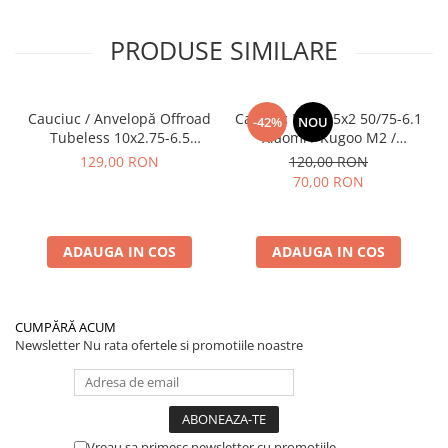
PRODUSE SIMILARE
Cauciuc / Anvelopă Offroad
Cauciuc Plin 8.5x2 50/75-6.1
-42%
NOU
Tubeless 10x2.75-6.5
Xiaomi / Kugoo M2 /
KuKirin G2/G2 Master 2025
Ducati/Evergreen/Motus/
129,00 RON
120,00 RON
70,00 RON
ADAUGA IN COS
ADAUGA IN COS
CUMPĂRĂ ACUM
Newsletter
Nu rata ofertele si promotiile noastre
Vreau sa primesc newsletter cu promotiile