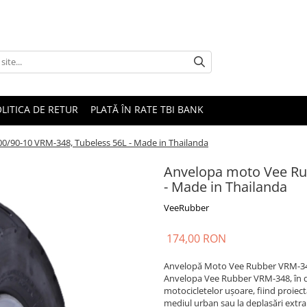
LITICA DE RETUR
PLATĂ ÎN RATE TBI BANK
0/90-10 VRM-348, Tubeless 56L - Made in Thailanda
Anvelopa moto Vee Rub
- Made in Thailanda
VeeRubber
174,00 RON
Anvelopă Moto Vee Rubber VRM-348 1
Anvelopa Vee Rubber VRM-348, în di
motocicletelor ușoare, fiind proiect
mediul urban sau la deplasări extra