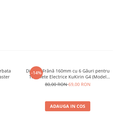
rbata
Disc de Frână 160mm cu 6 Găuri pentru
Camera 
-14%
-43%
aster
Trotinete Electrice KuKirin G4 (Model
2025) și KuKirin G2 – Performanță
80,00 RON
69,00 RON
7
Premium
ADAUGA IN COS