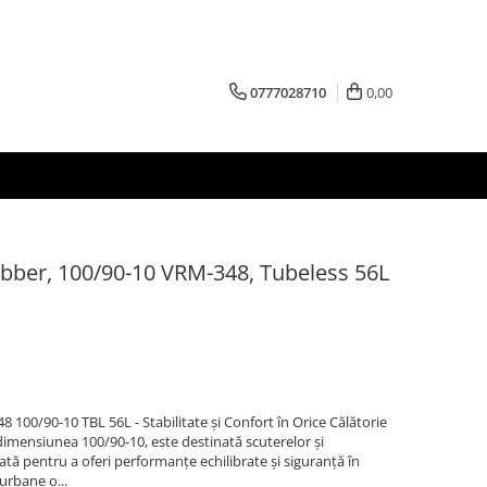
0777028710
0,00
ber, 100/90-10 VRM-348, Tubeless 56L
00/90-10 TBL 56L - Stabilitate și Confort în Orice Călătorie
mensiunea 100/90-10, este destinată scuterelor și
ată pentru a oferi performanțe echilibrate și siguranță în
urbane o...