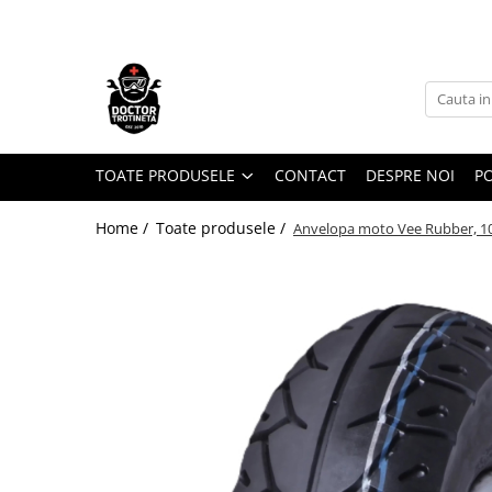
Toate Produsele
Acasa
Toate produsele
Piese de schimb
TOATE PRODUSELE
CONTACT
DESPRE NOI
PO
https://www.doctortrotineta.ro/electrica
Home /
Toate produsele /
Anvelopa moto Vee Rubber, 10
Acceleratie
Display
Controller
Motoare
Cabluri
BMS
Acumulatori
Kit complet
Contact cu cheie