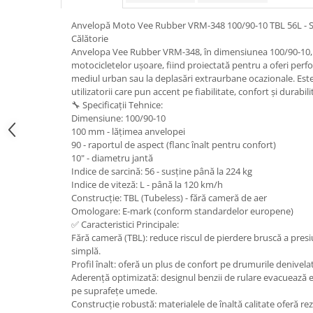
trotinete-electrice
https://www.doctortrotineta.ro/cauciucuri-
Anvelopă Moto Vee Rubber VRM-348 100/90-10 TBL 56L - Stab
cu-camera
Călătorie
Anvelopa Vee Rubber VRM-348, în dimensiunea 100/90-10, e
cauciucuri-bicicleta
motocicletelor ușoare, fiind proiectată pentru a oferi perfo
mediul urban sau la deplasări extraurbane ocazionale. Est
Camere bicicleta
utilizatorii care pun accent pe fiabilitate, confort și durabili
Cauciuc tubeless cu GEL antipană
🔧 Specificații Tehnice:
Dimensiune: 100/90-10
Accesorii
100 mm - lățimea anvelopei
Trotinete electrice
90 - raportul de aspect (flanc înalt pentru confort)
10" - diametru jantă
Biciclete Electrice
Indice de sarcină: 56 - susține până la 224 kg
Anvelope moto
Indice de viteză: L - până la 120 km/h
Construcție: TBL (Tubeless) - fără cameră de aer
Camere moto
Omologare: E-mark (conform standardelor europene)
Anvelope ATV
✅ Caracteristici Principale:
Fără cameră (TBL): reduce riscul de pierdere bruscă a presiu
Cauciucuri bicicleta
simplă.
Anvelope și Camere Utilaje
Profil înalt: oferă un plus de confort pe drumurile denivela
Aderență optimizată: designul benzii de rulare evacuează ef
https://www.doctortrotineta.ro/plata-
pe suprafețe umede.
tbi?
Construcție robustă: materialele de înaltă calitate oferă rez
forceOriginalForEdit=1&preview=00681