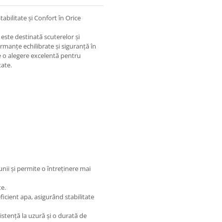
ilitate și Confort în Orice
ste destinată scuterelor și
rmanțe echilibrate și siguranță în
e o alegere excelentă pentru
tate.
nii și permite o întreținere mai
te.
icient apa, asigurând stabilitate
istență la uzură și o durată de