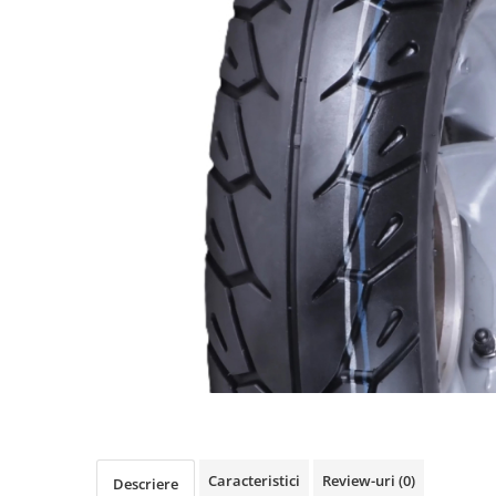
https://www.doctortrotineta.ro/frane
Discuri frana
Placute de frana
Manete de frana
Etrieri
https://www.doctortrotineta.ro/lumini
Stop trotineta
Faruri
https://www.doctortrotineta.ro/cadru
Aparatori (aripi)
Cricuri trotineta
Suruburi
Suspensie
Cauciucuri
https://www.doctortrotineta.ro/camere-
de-aer
https://www.doctortrotineta.ro/cauciucuri-
Caracteristici
Review-uri
(0)
Descriere