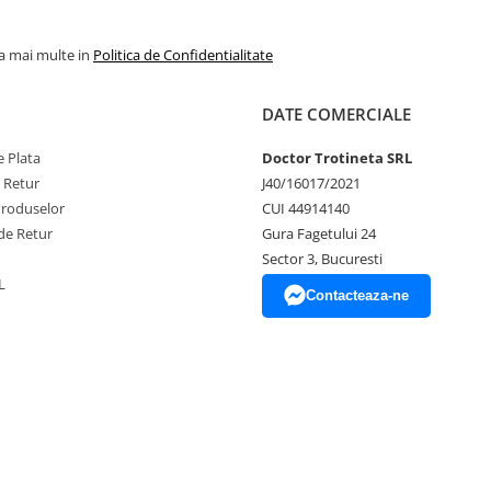
la mai multe in
Politica de Confidentialitate
DATE COMERCIALE
 Plata
Doctor Trotineta SRL
e Retur
J40/16017/2021
Produselor
CUI 44914140
de Retur
Gura Fagetului 24
Sector 3, Bucuresti
L
Contacteaza-ne