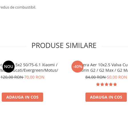
redus de combustibil.
PRODUSE SIMILARE
c Plin 8.5x2 50/75-6.1 Xiaomi /
Camera Aer 10x2.5 Valva Cu
NOU
-40%
M2 / Ducati/Evergreen/Motus/
Kukirin G2 / G2 Max / G2 M
120,00 RON
70,00 RON
84,00 RON
50,00 RON
ADAUGA IN COS
ADAUGA IN COS