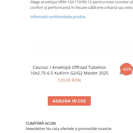
Alege anvelopa VRM-134 110/90-12 pentru maxi scooter-ul t
confort și performanță în fiecare călătorie urbană sau ext
Informatii conformitate produs
Cauciuc / Anvelopă Offroad Tubeless
Cauciu
-42%
10x2.75-6.5 KuKirin G2/G2 Master 2025
Kugoo 
129,00 RON
ADAUGA IN COS
CUMPĂRĂ ACUM
Newsletter
Nu rata ofertele si promotiile noastre