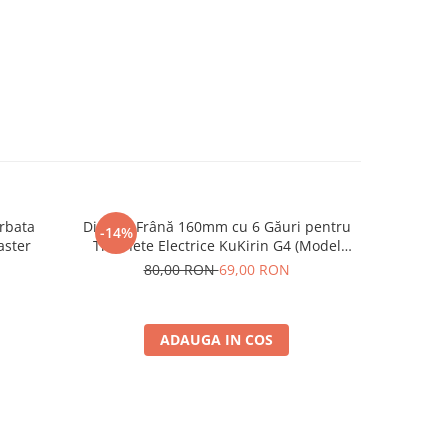
rbata
Disc de Frână 160mm cu 6 Găuri pentru
Rulmen
-14%
aster
Trotinete Electrice KuKirin G4 (Model
2025) și KuKirin G2 – Performanță
80,00 RON
69,00 RON
Premium
ADAUGA IN COS