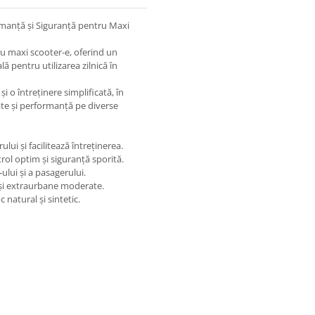
manță și Siguranță pentru Maxi
u maxi scooter-e, oferind un
lă pentru utilizarea zilnică în
 o întreținere simplificată, în
ate și performanță pe diverse
lui și facilitează întreținerea.
rol optim și siguranță sporită.
ului și a pasagerului.
e și extraurbane moderate.
 natural și sintetic.