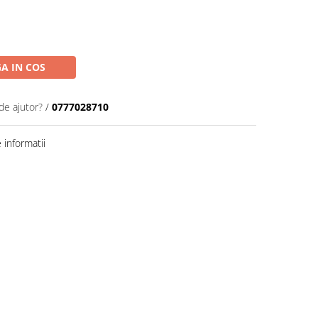
A IN COS
de ajutor?
/
0777028710
informatii