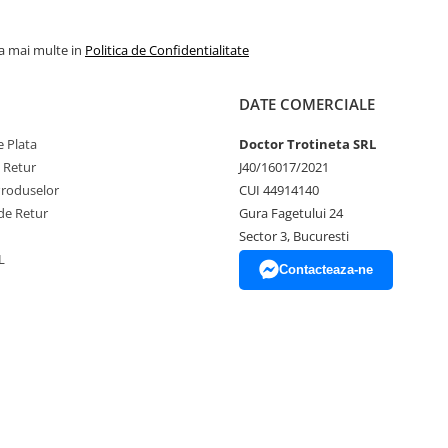
la mai multe in
Politica de Confidentialitate
DATE COMERCIALE
 Plata
Doctor Trotineta SRL
e Retur
J40/16017/2021
Produselor
CUI 44914140
de Retur
Gura Fagetului 24
Sector 3, Bucuresti
L
Contacteaza-ne