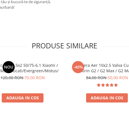
ău și bucură-te de siguranță,
raurbană!
PRODUSE SIMILARE
c Plin 8.5x2 50/75-6.1 Xiaomi /
Camera Aer 10x2.5 Valva Cu
NOU
-40%
M2 / Ducati/Evergreen/Motus/
Kukirin G2 / G2 Max / G2 M
120,00 RON
70,00 RON
84,00 RON
50,00 RON
ADAUGA IN COS
ADAUGA IN COS