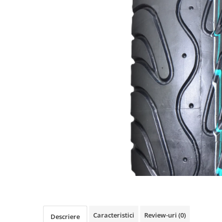
https://www.doctortrotineta.ro/frane
Discuri frana
Placute de frana
Manete de frana
Etrieri
https://www.doctortrotineta.ro/lumini
Stop trotineta
Faruri
https://www.doctortrotineta.ro/cadru
Aparatori (aripi)
Cricuri trotineta
Suruburi
Suspensie
Cauciucuri
https://www.doctortrotineta.ro/camere-
de-aer
https://www.doctortrotineta.ro/cauciucuri-
Caracteristici
Review-uri
(0)
Descriere