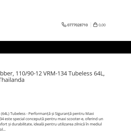
0777028710
0,00
ber, 110/90-12 VRM-134 Tubeless 64L,
Thailanda
64L) Tubeless - Performanță și Siguranță pentru Maxi
4 este special concepută pentru maxi scooter-e, oferind un
fort și durabilitate, ideală pentru utilizarea zilnică în mediul
l...