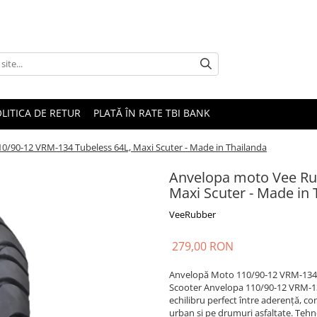
LITICA DE RETUR
PLATĂ ÎN RATE TBI BANK
0/90-12 VRM-134 Tubeless 64L, Maxi Scuter - Made in Thailanda
Anvelopa moto Vee Rub
Maxi Scuter - Made in 
VeeRubber
279,00 RON
Anvelopă Moto 110/90-12 VRM-134 (
Scooter Anvelopa 110/90-12 VRM-13
echilibru perfect între aderență, con
urban și pe drumuri asfaltate. Tehno