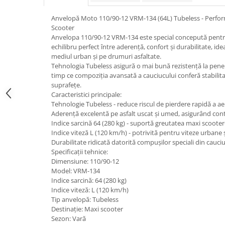
trotinete-electrice
https://www.doctortrotineta.ro/cauciucuri-
Anvelopă Moto 110/90-12 VRM-134 (64L) Tubeless - Perfor
cu-camera
Scooter
Anvelopa 110/90-12 VRM-134 este special concepută pentr
cauciucuri-bicicleta
echilibru perfect între aderență, confort și durabilitate, idea
mediul urban și pe drumuri asfaltate.
Camere bicicleta
Tehnologia Tubeless asigură o mai bună rezistență la pene și
Cauciuc tubeless cu GEL antipană
timp ce compoziția avansată a cauciucului conferă stabilit
suprafețe.
Accesorii
Caracteristici principale:
Trotinete electrice
Tehnologie Tubeless - reduce riscul de pierdere rapidă a aeru
Aderență excelentă pe asfalt uscat și umed, asigurând cont
Biciclete Electrice
Indice sarcină 64 (280 kg) - suportă greutatea maxi scooter-
Anvelope moto
Indice viteză L (120 km/h) - potrivită pentru viteze urban
Durabilitate ridicată datorită compușilor speciali din cauciuc
Camere moto
Specificații tehnice:
Anvelope ATV
Dimensiune: 110/90-12
Model: VRM-134
Cauciucuri bicicleta
Indice sarcină: 64 (280 kg)
Anvelope și Camere Utilaje
Indice viteză: L (120 km/h)
Tip anvelopă: Tubeless
https://www.doctortrotineta.ro/plata-
Destinație: Maxi scooter
tbi?
Sezon: Vară
forceOriginalForEdit=1&preview=00681