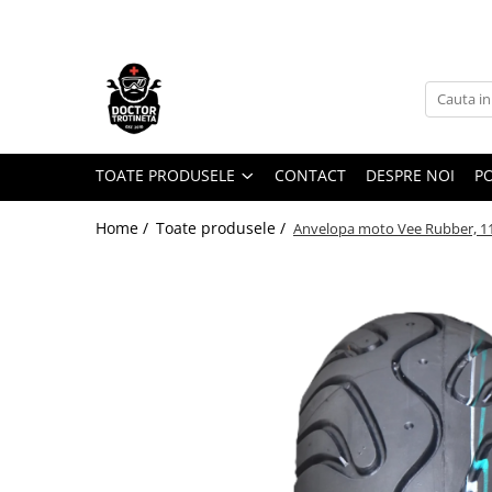
Toate Produsele
Acasa
Toate produsele
Piese de schimb
TOATE PRODUSELE
CONTACT
DESPRE NOI
PO
https://www.doctortrotineta.ro/electrica
Home /
Toate produsele /
Anvelopa moto Vee Rubber, 11
Acceleratie
Display
Controller
Motoare
Cabluri
BMS
Acumulatori
Kit complet
Contact cu cheie