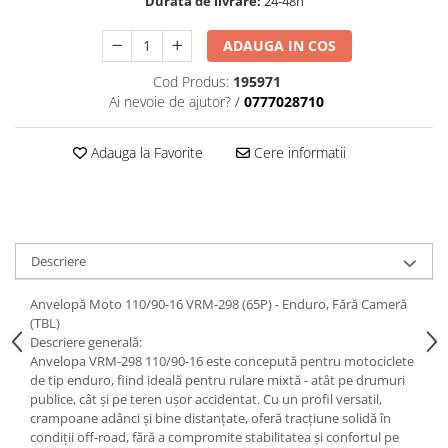
Durata de livrare:
24-48h
ADAUGA IN COS
Cod Produs:
195971
Ai nevoie de ajutor?
/
0777028710
Adauga la Favorite
Cere informatii
Descriere
Anvelopă Moto 110/90-16 VRM-298 (65P) - Enduro, Fără Cameră
(TBL)
Descriere generală:
Anvelopa VRM-298 110/90-16 este concepută pentru motociclete
de tip enduro, fiind ideală pentru rulare mixtă - atât pe drumuri
publice, cât și pe teren ușor accidentat. Cu un profil versatil,
crampoane adânci și bine distanțate, oferă tracțiune solidă în
condiții off-road, fără a compromite stabilitatea și confortul pe