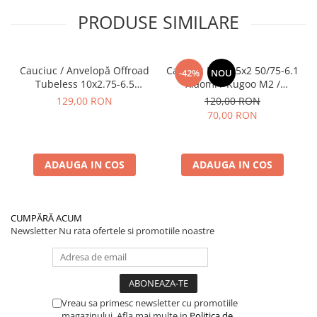
PRODUSE SIMILARE
Cauciuc / Anvelopă Offroad
Cauciuc Plin 8.5x2 50/75-6.1
-42%
NOU
Tubeless 10x2.75-6.5
Xiaomi / Kugoo M2 /
KuKirin G2/G2 Master 2025
Ducati/Evergreen/Motus/
129,00 RON
120,00 RON
70,00 RON
ADAUGA IN COS
ADAUGA IN COS
CUMPĂRĂ ACUM
Newsletter
Nu rata ofertele si promotiile noastre
Vreau sa primesc newsletter cu promotiile
magazinului. Afla mai multe in
Politica de