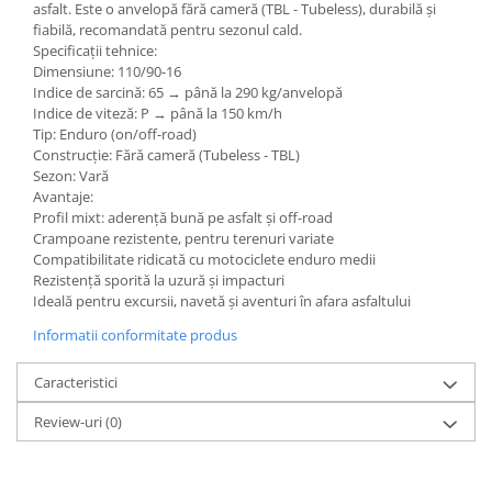
asfalt. Este o anvelopă fără cameră (TBL - Tubeless), durabilă și
fiabilă, recomandată pentru sezonul cald.
Specificații tehnice:
Dimensiune: 110/90-16
Indice de sarcină: 65 → până la 290 kg/anvelopă
Indice de viteză: P → până la 150 km/h
Tip: Enduro (on/off-road)
Construcție: Fără cameră (Tubeless - TBL)
Sezon: Vară
Avantaje:
Profil mixt: aderență bună pe asfalt și off-road
Crampoane rezistente, pentru terenuri variate
Compatibilitate ridicată cu motociclete enduro medii
Rezistență sporită la uzură și impacturi
Ideală pentru excursii, navetă și aventuri în afara asfaltului
Informatii conformitate produs
Caracteristici
Review-uri
(0)