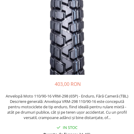
Etrieri
https://www.doctortrotineta.ro/lumini
Stop trotineta
Faruri
https://www.doctortrotineta.ro/cadru
Aparatori (aripi)
Cricuri trotineta
Suruburi
Suspensie
403,00 RON
Anvelopă Moto 110/90-16 VRM-298 (65P) - Enduro, Fără Cameră (TBL)
Descriere generală: Anvelopa VRM-298 110/90-16 este concepută
pentru motociclete de tip enduro, fiind ideală pentru rulare mixtă -
atât pe drumuri publice, cât și pe teren ușor accidentat. Cu un profil
versatil, crampoane adânci și bine distanțate, of...
IN STOC