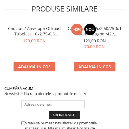
PRODUSE SIMILARE
Cauciuc / Anvelopă Offroad
Cauciuc Plin 8.5x2 50/75-6.1
-42%
NOU
Tubeless 10x2.75-6.5
Xiaomi / Kugoo M2 /
KuKirin G2/G2 Master 2025
Ducati/Evergreen/Motus/
129,00 RON
120,00 RON
70,00 RON
ADAUGA IN COS
ADAUGA IN COS
CUMPĂRĂ ACUM
Newsletter
Nu rata ofertele si promotiile noastre
Vreau sa primesc newsletter cu promotiile
magazinului. Afla mai multe in
Politica de