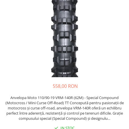
https://www.doctortrotineta.ro/frane
Discuri frana
Placute de frana
Manete de frana
Etrieri
https://www.doctortrotineta.ro/lumini
Stop trotineta
Faruri
https://www.doctortrotineta.ro/cadru
Aparatori (aripi)
Cricuri trotineta
558,00 RON
Suruburi
Suspensie
Anvelopa Moto 110/90-19 VRM-140R (62M) - Special Compound
Cauciucuri
(Motocross / Mini Curse Off-Road) TT Concepută pentru pasionații de
motocross și curse off-road, anvelopa VRM-140R oferă un echilibru
https://www.doctortrotineta.ro/camere-
perfect între aderență, rezistență și control pe terenuri dificile. Grație
de-aer
compusului special (Special Compound) și designulu...
https://www.doctortrotineta.ro/cauciucuri-
IN STOC