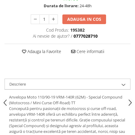
trotinete-electrice
Durata de livrare:
24-48h
https://www.doctortrotineta.ro/cauciucuri-
cu-camera
ADAUGA IN COS
cauciucuri-bicicleta
Cod Produs:
195382
Camere bicicleta
Ai nevoie de ajutor?
/
0777028710
Cauciuc tubeless cu GEL antipană
Adauga la Favorite
Cere informatii
Accesorii
Trotinete electrice
Biciclete Electrice
Anvelope moto
Descriere
Camere moto
Anvelope ATV
Anvelopa Moto 110/90-19 VRM-140R (62M) - Special Compound
Cauciucuri bicicleta
(Motocross / Mini Curse Off-Road) TT
Concepută pentru pasionații de motocross și curse off-road,
Anvelope și Camere Utilaje
anvelopa VRM-140R oferă un echilibru perfect între aderență,
rezistență și control pe terenuri dificile. Grație compusului special
https://www.doctortrotineta.ro/plata-
(Special Compound) și designului agresiv al profilului, aceasta
tbi?
asigură o tracțiune excelentă pe teren accidentat, noroi, nisip sau
forceOriginalForEdit=1&preview=00681