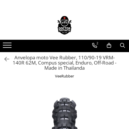
Toate Produsele
Acasa
Toate produsele
2
Piese de schimb
https://www.doctortrotineta.ro/electrica
Anvelopa moto Vee Rubber, 110/90-19 VRM-
140R 62M, Compus special, Enduro, Off-Road -
Acceleratie
Made in Thailanda
Display
VeeRubber
Controller
Motoare
Cabluri
BMS
Acumulatori
Kit complet
Contact cu cheie