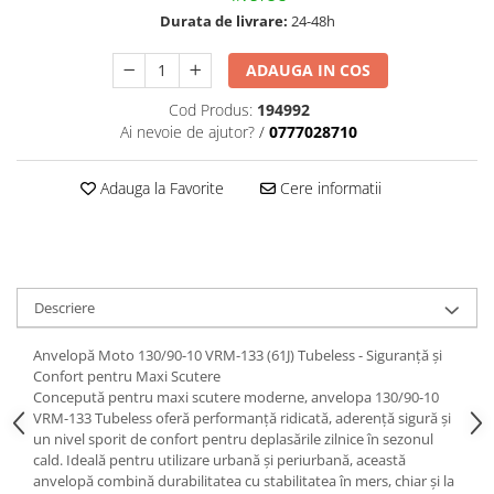
Durata de livrare:
24-48h
ADAUGA IN COS
Cod Produs:
194992
Ai nevoie de ajutor?
/
0777028710
Adauga la Favorite
Cere informatii
Descriere
Anvelopă Moto 130/90-10 VRM-133 (61J) Tubeless - Siguranță și
Confort pentru Maxi Scutere
Concepută pentru maxi scutere moderne, anvelopa 130/90-10
VRM-133 Tubeless oferă performanță ridicată, aderență sigură și
un nivel sporit de confort pentru deplasările zilnice în sezonul
cald. Ideală pentru utilizare urbană și periurbană, această
anvelopă combină durabilitatea cu stabilitatea în mers, chiar și la