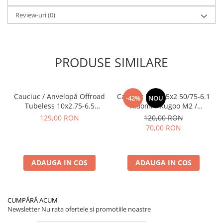
Review-uri
(0)
PRODUSE SIMILARE
Cauciuc / Anvelopă Offroad
Cauciuc Plin 8.5x2 50/75-6.1
-42%
NOU
Tubeless 10x2.75-6.5
Xiaomi / Kugoo M2 /
KuKirin G2/G2 Master 2025
Ducati/Evergreen/Motus/
129,00 RON
120,00 RON
70,00 RON
ADAUGA IN COS
ADAUGA IN COS
CUMPĂRĂ ACUM
Newsletter
Nu rata ofertele si promotiile noastre