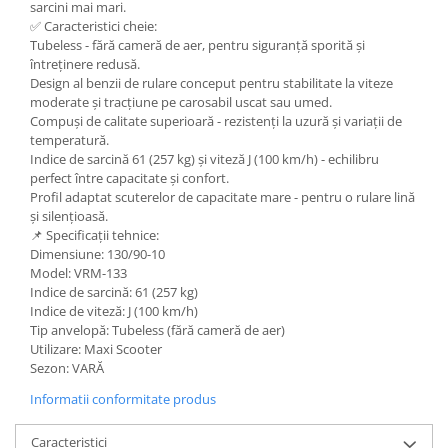
sarcini mai mari.
✅ Caracteristici cheie:
Tubeless - fără cameră de aer, pentru siguranță sporită și
întreținere redusă.
Design al benzii de rulare conceput pentru stabilitate la viteze
moderate și tracțiune pe carosabil uscat sau umed.
Compuși de calitate superioară - rezistenți la uzură și variații de
temperatură.
Indice de sarcină 61 (257 kg) și viteză J (100 km/h) - echilibru
perfect între capacitate și confort.
Profil adaptat scuterelor de capacitate mare - pentru o rulare lină
și silențioasă.
📌 Specificații tehnice:
Dimensiune: 130/90-10
Model: VRM-133
Indice de sarcină: 61 (257 kg)
Indice de viteză: J (100 km/h)
Tip anvelopă: Tubeless (fără cameră de aer)
Utilizare: Maxi Scooter
Sezon: VARĂ
Informatii conformitate produs
Caracteristici