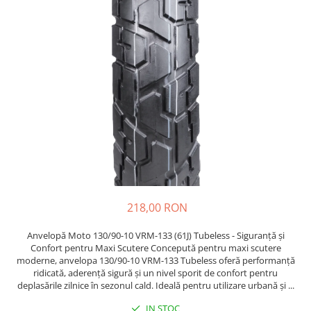
Etrieri
https://www.doctortrotineta.ro/lumini
Stop trotineta
Faruri
https://www.doctortrotineta.ro/cadru
Aparatori (aripi)
Cricuri trotineta
Suruburi
Suspensie
218,00 RON
Anvelopă Moto 130/90-10 VRM-133 (61J) Tubeless - Siguranță și
Confort pentru Maxi Scutere Concepută pentru maxi scutere
moderne, anvelopa 130/90-10 VRM-133 Tubeless oferă performanță
ridicată, aderență sigură și un nivel sporit de confort pentru
deplasările zilnice în sezonul cald. Ideală pentru utilizare urbană și ...
IN STOC