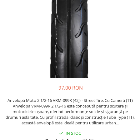
Etrieri
https://www.doctortrotineta.ro/lumini
Stop trotineta
Faruri
https://www.doctortrotineta.ro/cadru
Aparatori (aripi)
Cricuri trotineta
Suruburi
Suspensie
97,00 RON
Anvelopă Moto 2 1/2-16 VRM-099R (42J) - Street Tire, Cu Cameră (TT)
Anvelopa VRM-099R 2 1/2-16 este concepută pentru scutere și
motociclete ușoare, oferind performanțe solide și siguranță pe
drumuri asfaltate. Cu profil stradal clasic și construcție Tube Type (TT),
această anvelopă este ideală pentru utilizare urban...
IN STOC