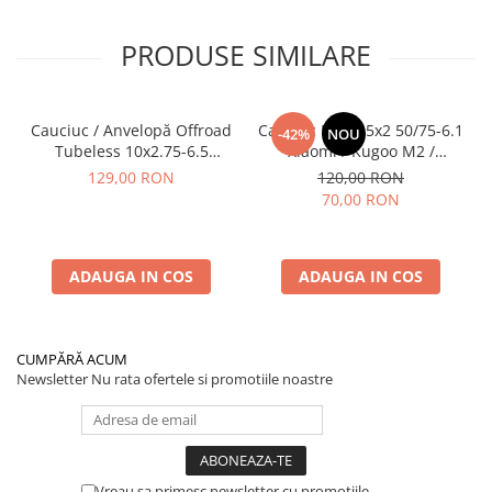
PRODUSE SIMILARE
Cauciuc / Anvelopă Offroad
Cauciuc Plin 8.5x2 50/75-6.1
-42%
NOU
Tubeless 10x2.75-6.5
Xiaomi / Kugoo M2 /
KuKirin G2/G2 Master 2025
Ducati/Evergreen/Motus/
129,00 RON
120,00 RON
70,00 RON
ADAUGA IN COS
ADAUGA IN COS
CUMPĂRĂ ACUM
Newsletter
Nu rata ofertele si promotiile noastre
Vreau sa primesc newsletter cu promotiile