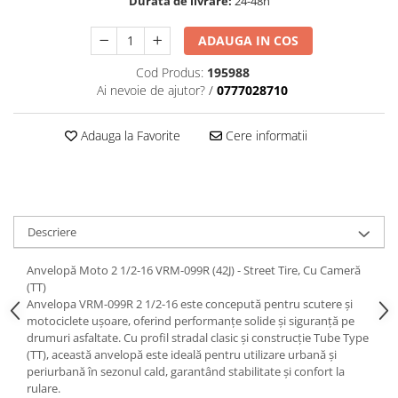
Durata de livrare:
24-48h
ADAUGA IN COS
Cod Produs:
195988
Ai nevoie de ajutor?
/
0777028710
Adauga la Favorite
Cere informatii
Descriere
Anvelopă Moto 2 1/2-16 VRM-099R (42J) - Street Tire, Cu Cameră
(TT)
Anvelopa VRM-099R 2 1/2-16 este concepută pentru scutere și
motociclete ușoare, oferind performanțe solide și siguranță pe
drumuri asfaltate. Cu profil stradal clasic și construcție Tube Type
(TT), această anvelopă este ideală pentru utilizare urbană și
periurbană în sezonul cald, garantând stabilitate și confort la
rulare.