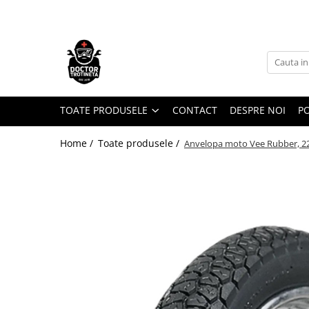
Toate Produsele
Acasa
Toate produsele
Piese de schimb
TOATE PRODUSELE
CONTACT
DESPRE NOI
PO
https://www.doctortrotineta.ro/electrica
Home /
Toate produsele /
Anvelopa moto Vee Rubber, 22
Acceleratie
Display
Controller
Motoare
Cabluri
BMS
Acumulatori
Kit complet
Contact cu cheie