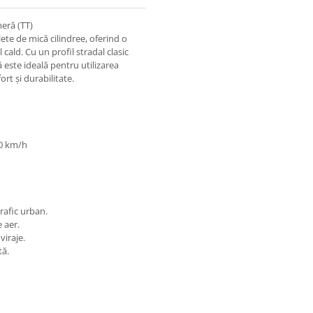
eră (TT)
te de mică cilindree, oferind o
 cald. Cu un profil stradal clasic
 este ideală pentru utilizarea
rt și durabilitate.
50 km/h
rafic urban.
 aer.
viraje.
tă.