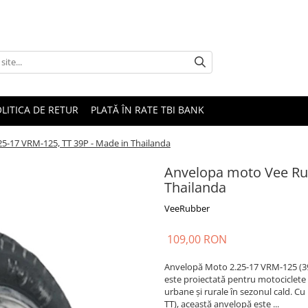
LITICA DE RETUR
PLATĂ ÎN RATE TBI BANK
5-17 VRM-125, TT 39P - Made in Thailanda
Anvelopa moto Vee Rub
Thailanda
VeeRubber
109,00 RON
Anvelopă Moto 2.25-17 VRM-125 (39P
este proiectată pentru motociclete d
urbane și rurale în sezonul cald. Cu 
TT), această anvelopă este ...