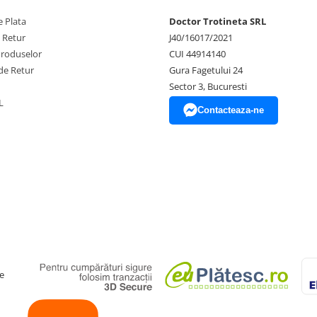
 Plata
Doctor Trotineta SRL
e Retur
J40/16017/2021
Produselor
CUI 44914140
de Retur
Gura Fagetului 24
Sector 3, Bucuresti
L
Contacteaza-ne
e