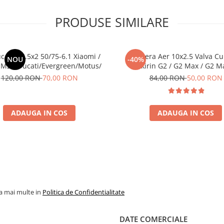
PRODUSE SIMILARE
c Plin 8.5x2 50/75-6.1 Xiaomi /
Camera Aer 10x2.5 Valva Cu
NOU
-40%
M2 / Ducati/Evergreen/Motus/
Kukirin G2 / G2 Max / G2 M
120,00 RON
70,00 RON
84,00 RON
50,00 RON
ADAUGA IN COS
ADAUGA IN COS
la mai multe in
Politica de Confidentialitate
DATE COMERCIALE