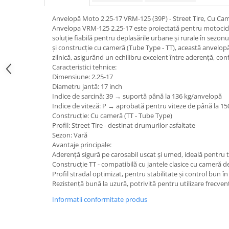
trotinete-electrice
https://www.doctortrotineta.ro/cauciucuri-
Anvelopă Moto 2.25-17 VRM-125 (39P) - Street Tire, Cu Cam
cu-camera
Anvelopa VRM-125 2.25-17 este proiectată pentru motocicle
soluție fiabilă pentru deplasările urbane și rurale în sezonul
cauciucuri-bicicleta
și construcție cu cameră (Tube Type - TT), această anvelopă
zilnică, asigurând un echilibru excelent între aderență, confo
Camere bicicleta
Caracteristici tehnice:
Cauciuc tubeless cu GEL antipană
Dimensiune: 2.25-17
Diametru jantă: 17 inch
Accesorii
Indice de sarcină: 39 → suportă până la 136 kg/anvelopă
Trotinete electrice
Indice de viteză: P → aprobată pentru viteze de până la 1
Construcție: Cu cameră (TT - Tube Type)
Biciclete Electrice
Profil: Street Tire - destinat drumurilor asfaltate
Anvelope moto
Sezon: Vară
Avantaje principale:
Camere moto
Aderență sigură pe carosabil uscat și umed, ideală pentru t
Anvelope ATV
Construcție TT - compatibilă cu jantele clasice cu cameră de
Profil stradal optimizat, pentru stabilitate și control bun în 
Cauciucuri bicicleta
Rezistență bună la uzură, potrivită pentru utilizare frecven
Anvelope și Camere Utilaje
Informatii conformitate produs
https://www.doctortrotineta.ro/plata-
tbi?
forceOriginalForEdit=1&preview=00681