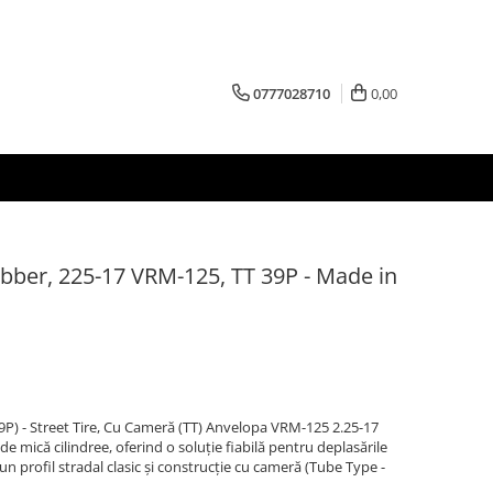
0777028710
0,00
ber, 225-17 VRM-125, TT 39P - Made in
) - Street Tire, Cu Cameră (TT) Anvelopa VRM-125 2.25-17
e mică cilindree, oferind o soluție fiabilă pentru deplasările
un profil stradal clasic și construcție cu cameră (Tube Type -