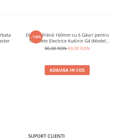
rbata
Disc de Frână 160mm cu 6 Găuri pentru
Rulmen
-14%
aster
Trotinete Electrice KuKirin G4 (Model
2025) și KuKirin G2 – Performanță
80,00 RON
69,00 RON
Premium
ADAUGA IN COS
SUPORT CLIENTI