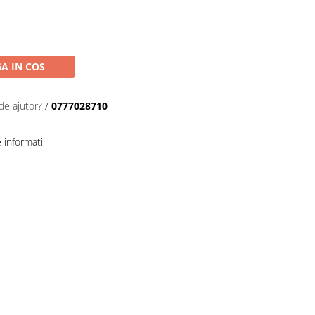
A IN COS
de ajutor?
/
0777028710
informatii