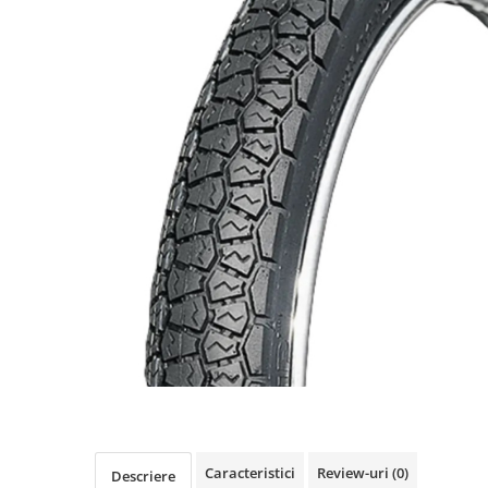
https://www.doctortrotineta.ro/frane
Discuri frana
Placute de frana
Manete de frana
Etrieri
https://www.doctortrotineta.ro/lumini
Stop trotineta
Faruri
https://www.doctortrotineta.ro/cadru
Aparatori (aripi)
Cricuri trotineta
Suruburi
Suspensie
Cauciucuri
https://www.doctortrotineta.ro/camere-
de-aer
https://www.doctortrotineta.ro/cauciucuri-
Caracteristici
Review-uri
(0)
Descriere