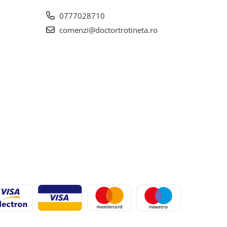
0777028710
comenzi@doctortrotineta.ro