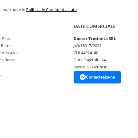
la mai multe in
Politica de Confidentialitate
DATE COMERCIALE
 Plata
Doctor Trotineta SRL
e Retur
J40/16017/2021
Produselor
CUI 44914140
de Retur
Gura Fagetului 24
Sector 3, Bucuresti
L
Contacteaza-ne