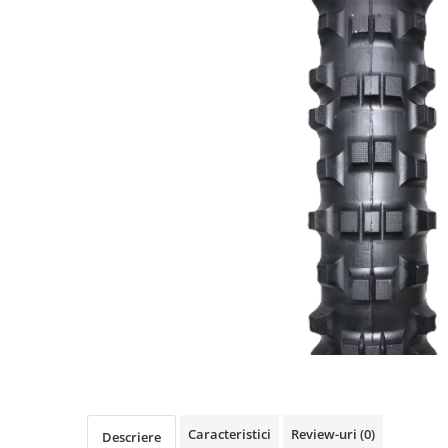
https://www.doctortrotineta.ro/frane
Discuri frana
Placute de frana
Manete de frana
Etrieri
https://www.doctortrotineta.ro/lumini
Stop trotineta
Faruri
https://www.doctortrotineta.ro/cadru
Aparatori (aripi)
Cricuri trotineta
Suruburi
Suspensie
Cauciucuri
https://www.doctortrotineta.ro/camere-
de-aer
https://www.doctortrotineta.ro/cauciucuri-
Caracteristici
Review-uri
(0)
Descriere