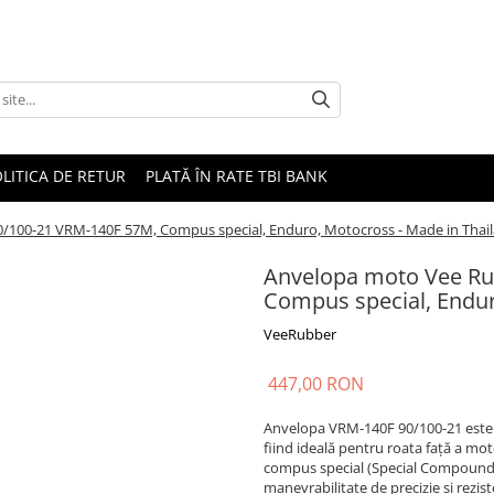
LITICA DE RETUR
PLATĂ ÎN RATE TBI BANK
/100-21 VRM-140F 57M, Compus special, Enduro, Motocross - Made in Thai
Anvelopa moto Vee Ru
Compus special, Endur
VeeRubber
447,00 RON
Anvelopa VRM-140F 90/100-21 este 
fiind ideală pentru roata față a moto
compus special (Special Compound),
manevrabilitate de precizie și reziste