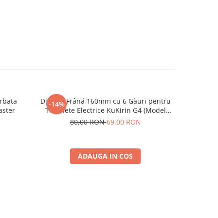
rbata
Disc de Frână 160mm cu 6 Găuri pentru
Rulmen
-14%
aster
Trotinete Electrice KuKirin G4 (Model
2025) și KuKirin G2 – Performanță
80,00 RON
69,00 RON
Premium
ADAUGA IN COS