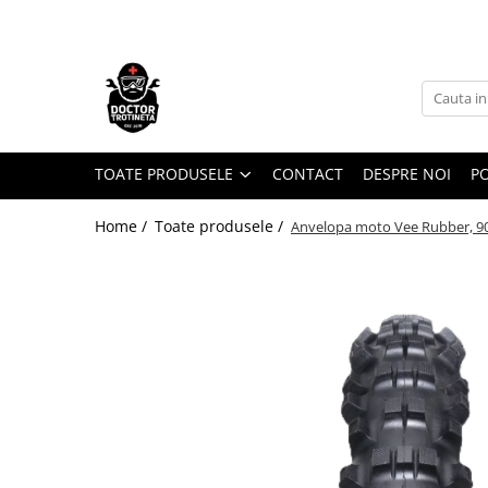
Toate Produsele
Acasa
Toate produsele
Piese de schimb
TOATE PRODUSELE
CONTACT
DESPRE NOI
PO
https://www.doctortrotineta.ro/electrica
Home /
Toate produsele /
Anvelopa moto Vee Rubber, 90
Acceleratie
Display
Controller
Motoare
Cabluri
BMS
Acumulatori
Kit complet
Contact cu cheie