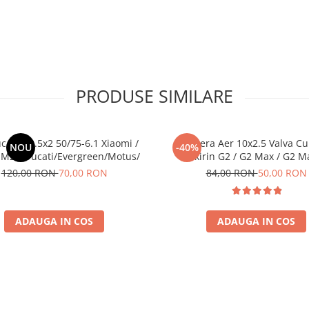
PRODUSE SIMILARE
c Plin 8.5x2 50/75-6.1 Xiaomi /
Camera Aer 10x2.5 Valva Cu
NOU
-40%
M2 / Ducati/Evergreen/Motus/
Kukirin G2 / G2 Max / G2 M
120,00 RON
70,00 RON
84,00 RON
50,00 RON
ADAUGA IN COS
ADAUGA IN COS