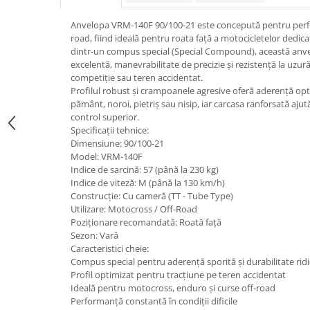
trotinete-electrice
https://www.doctortrotineta.ro/cauciucuri-
Anvelopa VRM-140F 90/100-21 este concepută pentru perfo
cu-camera
road, fiind ideală pentru roata față a motocicletelor dedicat
dintr-un compus special (Special Compound), această anve
cauciucuri-bicicleta
excelentă, manevrabilitate de precizie și rezistență la uzură
competiție sau teren accidentat.
Camere bicicleta
Profilul robust și crampoanele agresive oferă aderență opt
Cauciuc tubeless cu GEL antipană
pământ, noroi, pietriș sau nisip, iar carcasa ranforsată aju
control superior.
Accesorii
Specificații tehnice:
Trotinete electrice
Dimensiune: 90/100-21
Model: VRM-140F
Biciclete Electrice
Indice de sarcină: 57 (până la 230 kg)
Anvelope moto
Indice de viteză: M (până la 130 km/h)
Construcție: Cu cameră (TT - Tube Type)
Camere moto
Utilizare: Motocross / Off-Road
Anvelope ATV
Poziționare recomandată: Roată față
Sezon: Vară
Cauciucuri bicicleta
Caracteristici cheie:
Anvelope și Camere Utilaje
Compus special pentru aderență sporită și durabilitate rid
Profil optimizat pentru tracțiune pe teren accidentat
https://www.doctortrotineta.ro/plata-
Ideală pentru motocross, enduro și curse off-road
tbi?
Performanță constantă în condiții dificile
forceOriginalForEdit=1&preview=00681