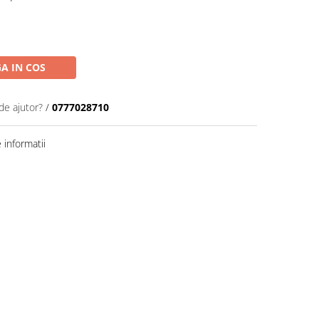
A IN COS
de ajutor?
/
0777028710
informatii