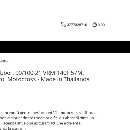
0777028710
0,00
landa
bber, 90/100-21 VRM-140F 57M,
o, Motocross - Made in Thailanda
concepută pentru performanță în motocross și off-road,
cicletelor dedicate traseelor dificile. Fabricată dintr-un
 această anvelopă asigură tracțiune excelentă,
nță la uzură, ...