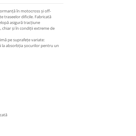
rmanță în motocross și off-
e traseelor dificile. Fabricată
lopă asigură tracțiune
, chiar și în condiții extreme de
imă pe suprafețe variate:
tă la absorbția șocurilor pentru un
icată