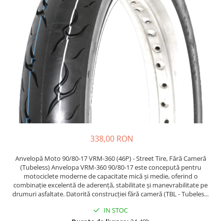
https://www.doctortrotineta.ro/frane
Discuri frana
Placute de frana
Manete de frana
Etrieri
https://www.doctortrotineta.ro/lumini
Stop trotineta
Faruri
https://www.doctortrotineta.ro/cadru
Aparatori (aripi)
Cricuri trotineta
338,00 RON
Suruburi
Anvelopă Moto 90/80-17 VRM-360 (46P) - Street Tire, Fără Cameră
Suspensie
(Tubeless) Anvelopa VRM-360 90/80-17 este concepută pentru
Cauciucuri
motociclete moderne de capacitate mică și medie, oferind o
combinație excelentă de aderență, stabilitate și manevrabilitate pe
https://www.doctortrotineta.ro/camere-
drumuri asfaltate. Datorită construcției fără cameră (TBL - Tubeles...
de-aer
IN STOC
https://www.doctortrotineta.ro/cauciucuri-