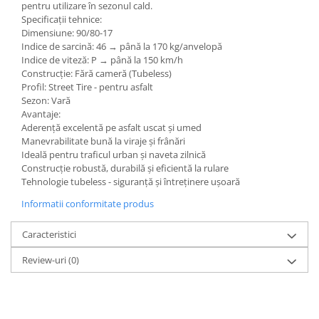
pentru utilizare în sezonul cald.
Specificații tehnice:
Dimensiune: 90/80-17
Indice de sarcină: 46 → până la 170 kg/anvelopă
Indice de viteză: P → până la 150 km/h
Construcție: Fără cameră (Tubeless)
Profil: Street Tire - pentru asfalt
Sezon: Vară
Avantaje:
Aderență excelentă pe asfalt uscat și umed
Manevrabilitate bună la viraje și frânări
Ideală pentru traficul urban și naveta zilnică
Construcție robustă, durabilă și eficientă la rulare
Tehnologie tubeless - siguranță și întreținere ușoară
Informatii conformitate produs
Caracteristici
Review-uri
(0)