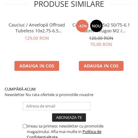
PRODUSE SIMILARE
Cauciuc / Anvelopă Offroad
Cauciuc Plin 8.5x2 50/75-6.1
-42%
NOU
Tubeless 10x2.75-6.5
Xiaomi / Kugoo M2 /
KuKirin G2/G2 Master 2025
Ducati/Evergreen/Motus/
129,00 RON
120,00 RON
70,00 RON
ADAUGA IN COS
ADAUGA IN COS
CUMPĂRĂ ACUM
Newsletter
Nu rata ofertele si promotiile noastre
Vreau sa primesc newsletter cu promotiile
magazinului. Afla mai multe in
Politica de
Confidentialitate