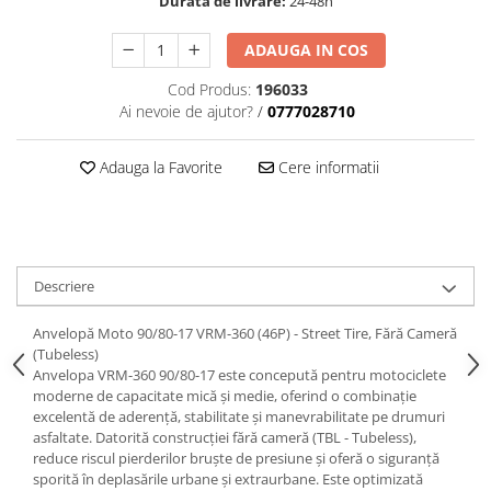
Durata de livrare:
24-48h
trotinete-electrice
https://www.doctortrotineta.ro/cauciucuri-
ADAUGA IN COS
cu-camera
Cod Produs:
196033
cauciucuri-bicicleta
Ai nevoie de ajutor?
/
0777028710
Camere bicicleta
Cauciuc tubeless cu GEL antipană
Adauga la Favorite
Cere informatii
Accesorii
Trotinete electrice
Biciclete Electrice
Descriere
Anvelope moto
Camere moto
Anvelopă Moto 90/80-17 VRM-360 (46P) - Street Tire, Fără Cameră
Anvelope ATV
(Tubeless)
Cauciucuri bicicleta
Anvelopa VRM-360 90/80-17 este concepută pentru motociclete
moderne de capacitate mică și medie, oferind o combinație
Anvelope și Camere Utilaje
excelentă de aderență, stabilitate și manevrabilitate pe drumuri
https://www.doctortrotineta.ro/plata-
asfaltate. Datorită construcției fără cameră (TBL - Tubeless),
reduce riscul pierderilor bruște de presiune și oferă o siguranță
tbi?
sporită în deplasările urbane și extraurbane. Este optimizată
forceOriginalForEdit=1&preview=00681