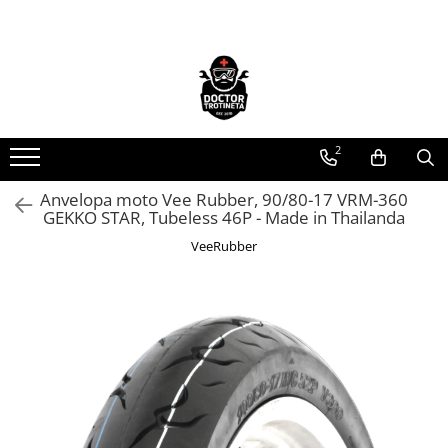
Toate Produsele
Acasa
Toate produsele
2
Piese de schimb
https://www.doctortrotineta.ro/electrica
Anvelopa moto Vee Rubber, 90/80-17 VRM-360
GEKKO STAR, Tubeless 46P - Made in Thailanda
Acceleratie
Display
VeeRubber
Controller
Motoare
Cabluri
BMS
Acumulatori
Kit complet
Contact cu cheie