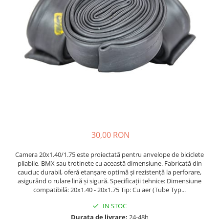
https://www.doctortrotineta.ro/frane
Discuri frana
Placute de frana
Manete de frana
Etrieri
https://www.doctortrotineta.ro/lumini
Stop trotineta
Faruri
https://www.doctortrotineta.ro/cadru
Aparatori (aripi)
30,00 RON
Cricuri trotineta
Suruburi
Camera 20x1.40/1.75 este proiectată pentru anvelope de biciclete
Suspensie
pliabile, BMX sau trotinete cu această dimensiune. Fabricată din
cauciuc durabil, oferă etanșare optimă și rezistență la perforare,
Cauciucuri
asigurând o rulare lină și sigură. Specificații tehnice: Dimensiune
https://www.doctortrotineta.ro/camere-
compatibilă: 20x1.40 - 20x1.75 Tip: Cu aer (Tube Typ...
de-aer
IN STOC
https://www.doctortrotineta.ro/cauciucuri-
Durata de livrare:
24-48h