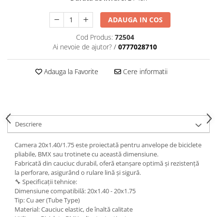
trotinete-electrice
https://www.doctortrotineta.ro/cauciucuri-
ADAUGA IN COS
cu-camera
Cod Produs:
72504
cauciucuri-bicicleta
Ai nevoie de ajutor?
/
0777028710
Camere bicicleta
Adauga la Favorite
Cere informatii
Cauciuc tubeless cu GEL antipană
Accesorii
Trotinete electrice
Biciclete Electrice
Descriere
Anvelope moto
Camere moto
Camera 20x1.40/1.75 este proiectată pentru anvelope de biciclete
Anvelope ATV
pliabile, BMX sau trotinete cu această dimensiune.
Fabricată din cauciuc durabil, oferă etanșare optimă și rezistență
Cauciucuri bicicleta
la perforare, asigurând o rulare lină și sigură.
Anvelope și Camere Utilaje
🔧 Specificații tehnice:
Dimensiune compatibilă: 20x1.40 - 20x1.75
https://www.doctortrotineta.ro/plata-
Tip: Cu aer (Tube Type)
tbi?
Material: Cauciuc elastic, de înaltă calitate
forceOriginalForEdit=1&preview=00681