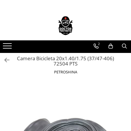
Toate Produsele
Acasa
Toate produsele
2
Piese de schimb
https://www.doctortrotineta.ro/electrica
Camera Bicicleta 20x1.40/1.75 (37/47-406)
72504 PTS
Acceleratie
Display
PETROSHINA
Controller
Motoare
Cabluri
BMS
Acumulatori
Kit complet
Contact cu cheie