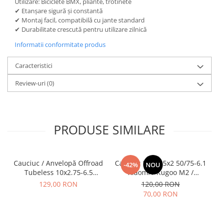
Utilizare: Biciclete BMX, pliante, trotinete
✔ Etanșare sigură și constantă
✔ Montaj facil, compatibilă cu jante standard
✔ Durabilitate crescută pentru utilizare zilnică
Informatii conformitate produs
Caracteristici
Review-uri
(0)
PRODUSE SIMILARE
Cauciuc / Anvelopă Offroad
Cauciuc Plin 8.5x2 50/75-6.1
-42%
NOU
Tubeless 10x2.75-6.5
Xiaomi / Kugoo M2 /
KuKirin G2/G2 Master 2025
Ducati/Evergreen/Motus/
129,00 RON
120,00 RON
70,00 RON