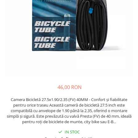
Etrieri
https://www.doctortrotineta.ro/lumini
Stop trotineta
Faruri
https://www.doctortrotineta.ro/cadru
Aparatori (aripi)
Cricuri trotineta
Suruburi
Suspensie
46,00 RON
Camera Bicicletă 27.5x1.90/2.35 (FV) 40MM - Confort și fiabilitate
pentru orice traseu Această cameră de bicicletă 27.5 inch este
compatibilă cu anvelope de 1.90 până la 2.35, oferind o montare
simplă și sigură. Este prevăzută cu valvă Presta (FV) de 40 mm, ideală
pentru roți de biciclete de munte, city bike sau E-B...
IN STOC