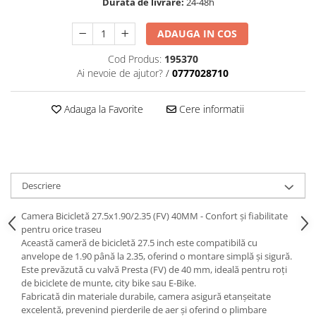
Durata de livrare:
24-48h
ADAUGA IN COS
Cod Produs:
195370
Ai nevoie de ajutor?
/
0777028710
Adauga la Favorite
Cere informatii
Descriere
Camera Bicicletă 27.5x1.90/2.35 (FV) 40MM - Confort și fiabilitate
pentru orice traseu
Această cameră de bicicletă 27.5 inch este compatibilă cu
anvelope de 1.90 până la 2.35, oferind o montare simplă și sigură.
Este prevăzută cu valvă Presta (FV) de 40 mm, ideală pentru roți
de biciclete de munte, city bike sau E-Bike.
Fabricată din materiale durabile, camera asigură etanșeitate
excelentă, prevenind pierderile de aer și oferind o plimbare