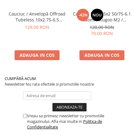
Cauciuc / Anvelopă Offroad
Cauciuc Plin 8.5x2 50/75-6.1
-42%
NOU
Tubeless 10x2.75-6.5
Xiaomi / Kugoo M2 /
KuKirin G2/G2 Master 2025
Ducati/Evergreen/Motus/
129,00 RON
120,00 RON
70,00 RON
ADAUGA IN COS
ADAUGA IN COS
CUMPĂRĂ ACUM
Newsletter
Nu rata ofertele si promotiile noastre
Vreau sa primesc newsletter cu promotiile
magazinului. Afla mai multe in
Politica de
Confidentialitate