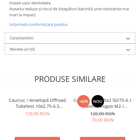
trasee ușor denivelate.
Aceasta reduce și riscul de înțepături datorită unei rezistențe mai
mari la impact.
Informatii conformitate produs
Caracteristici
Review-uri
(0)
PRODUSE SIMILARE
Cauciuc / Anvelopă Offroad
Cauciuc Plin 8.5x2 50/75-6.1
-42%
NOU
Tubeless 10x2.75-6.5
Xiaomi / Kugoo M2 /
KuKirin G2/G2 Master 2025
Ducati/Evergreen/Motus/
129,00 RON
120,00 RON
70,00 RON