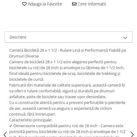
trotinete-electrice
Adauga la Favorite
Cere informatii
https://www.doctortrotineta.ro/cauciucuri-
cu-camera
cauciucuri-bicicleta
Camere bicicleta
Descriere
Cauciuc tubeless cu GEL antipană
Cameră Bicicletă 28 x 1 1/2 - Rulare Lină și Performanță Fiabilă pe
Accesorii
Drumuri Diverse
Camera de bicicletă 28 x 1 1/2 este alegerea perfectă pentru
Trotinete electrice
bicicletele cu roți de 28 inch și anvelope cu lățimea de 1 1/2 inch,
Biciclete Electrice
fiind ideală pentru bicicletele de oraș, bicicletele de trekking și
bicicletele de cursă.
Anvelope moto
Fabricată din materiale de calitate superioară, această cameră îți
Camere moto
va oferi o rulare confortabilă, sigură și durabilă pe drumuri
Anvelope ATV
asfaltate, piste de biciclete sau trasee ușor denivelate.
Cu o construcție atentă pentru a preveni perforațiile și pierderile
Cauciucuri bicicleta
de aer, această cameră va asigura o experiență de ciclism
Anvelope și Camere Utilaje
continuă, fără întreruperi.
Caracteristici principale:
https://www.doctortrotineta.ro/plata-
✔ Dimensiune compatibilă pentru roți de 28 inch - Camera este
tbi?
potrivită pentru bicicletele cu roți de 28 inch și anvelope de 1 1/2
forceOriginalForEdit=1&preview=00681