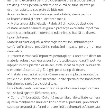
inch, fiind excelentă pentru bicicletele de oraș și bicicletele de
trekking, dar și pentru bicicletele de cursă ce sunt utilizate pe
drumuri asfaltate sau piste de biciclete.
Aceasta oferă o rulare stabilă și confortabilă, ideală pentru
utilizarea zilnică și pentru distanțe medii.
✔ Material durabil și elastic - Fabricată din cauciuc elastic de
calitate, această cameră asigură o protecție excelentă împotriva
uzurii și a perforațiilor, oferind o rulare lină și fiabilă pe diverse
tipuri de teren.
Materialul elastic ajută la absorbția vibrațiilor, îmbunătățind
confortul în timpul pedalării și reducând impactul pe drumuri mai
denivelate.
✔ Protecție avansată împotriva perforațiilor - Construită dintr-un
material robust, camera asigură o protecție superioară împotriva
înțepăturilor și pierderilor de aer, astfel încât să te poți bucura de
o experiență continuă și fără griji pe orice tip de drum.
✔ Instalare ușoară și rapidă - Camera este simplu de montat pe
roțile de 28 inch, fără a fi necesare unelte speciale, facilitând astfel
întreținerea rapidă a bicicletei tale.
Este ideală pentru cei care doresc să își înlocuiască rapid camera
sau să facă ajustări fără complicăți.
✔ Confort îmbunătățit - Datorită materialului de calitate, camera
ajută la menținerea unui echilibru optim al presiunii, prevenind
uzura prematură și oferind o rulare lină pe drumuri asfaltate sau