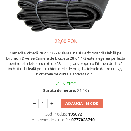
https://www.doctortrotineta.ro/frane
Discuri frana
Placute de frana
Manete de frana
Etrieri
https://www.doctortrotineta.ro/lumini
22,00 RON
Stop trotineta
Cameră Bicicletă 28 x 1 1/2 - Rulare Lină și Performanță Fiabilă pe
Faruri
Drumuri Diverse Camera de bicicletă 28 x 1 1/2 este alegerea perfectă
pentru bicicletele cu roți de 28 inch și anvelope cu lățimea de 1 1/2
https://www.doctortrotineta.ro/cadru
inch, fiind ideală pentru bicicletele de oraș, bicicletele de trekking și
Aparatori (aripi)
bicicletele de cursă. Fabricată din...
Cricuri trotineta
IN STOC
Suruburi
Durata de livrare:
24-48h
Suspensie
ADAUGA IN COS
Cauciucuri
https://www.doctortrotineta.ro/camere-
Cod Produs:
195072
de-aer
Ai nevoie de ajutor?
/
0777028710
https://www.doctortrotineta.ro/cauciucuri-