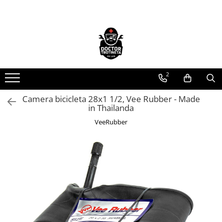
Toate Produsele
Acasa
Toate produsele
2
Piese de schimb
https://www.doctortrotineta.ro/electrica
Camera bicicleta 28x1 1/2, Vee Rubber - Made
in Thailanda
Acceleratie
Display
VeeRubber
Controller
Motoare
Cabluri
BMS
Acumulatori
Kit complet
Contact cu cheie