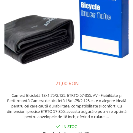
Etrieri
https://www.doctortrotineta.ro/lumini
Stop trotineta
Faruri
https://www.doctortrotineta.ro/cadru
Aparatori (aripi)
Cricuri trotineta
Suruburi
Suspensie
21,00 RON
Cameră Bicicletă 18x1.75/2.125, ETRTO 57-355, AV - Fiabilitate și
Performanță Camera de bicicletă 18x1.75/2.125 este o alegere ideală
pentru cei care caută durabilitate, compatibilitate și confort. Cu
dimensiuni precise ETRTO 57-355, aceasta asigură o potrivire optimă
pentru anvelopele de 18 inch, oferind o rulare l...
IN STOC