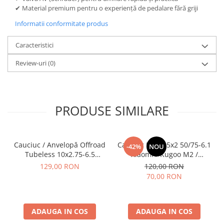
✔ Material premium pentru o experiență de pedalare fără griji
Informatii conformitate produs
Caracteristici
Review-uri
(0)
PRODUSE SIMILARE
Cauciuc / Anvelopă Offroad
Cauciuc Plin 8.5x2 50/75-6.1
-42%
NOU
Tubeless 10x2.75-6.5
Xiaomi / Kugoo M2 /
KuKirin G2/G2 Master 2025
Ducati/Evergreen/Motus/
129,00 RON
120,00 RON
70,00 RON
ADAUGA IN COS
ADAUGA IN COS