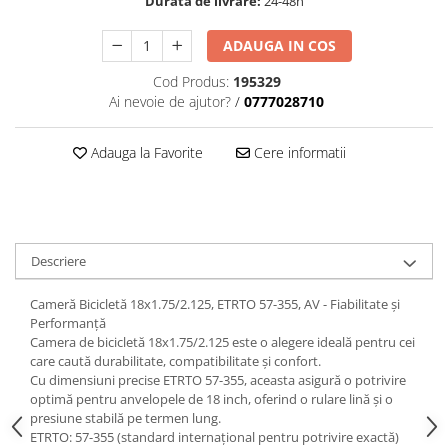
Durata de livrare:
24-48h
ADAUGA IN COS
Cod Produs:
195329
Ai nevoie de ajutor?
/
0777028710
Adauga la Favorite
Cere informatii
Descriere
Cameră Bicicletă 18x1.75/2.125, ETRTO 57-355, AV - Fiabilitate și
Performanță
Camera de bicicletă 18x1.75/2.125 este o alegere ideală pentru cei
care caută durabilitate, compatibilitate și confort.
Cu dimensiuni precise ETRTO 57-355, aceasta asigură o potrivire
optimă pentru anvelopele de 18 inch, oferind o rulare lină și o
presiune stabilă pe termen lung.
ETRTO: 57-355 (standard internațional pentru potrivire exactă)