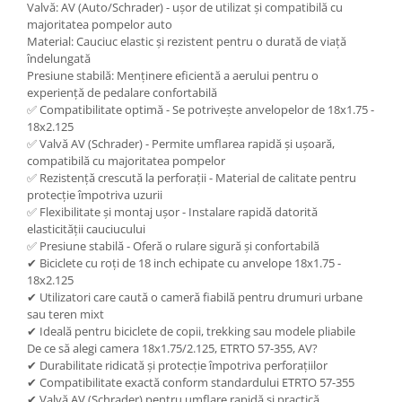
Valvă: AV (Auto/Schrader) - ușor de utilizat și compatibilă cu
majoritatea pompelor auto
Material: Cauciuc elastic și rezistent pentru o durată de viață
îndelungată
Presiune stabilă: Menținere eficientă a aerului pentru o
experiență de pedalare confortabilă
✅ Compatibilitate optimă - Se potrivește anvelopelor de 18x1.75 -
18x2.125
✅ Valvă AV (Schrader) - Permite umflarea rapidă și ușoară,
compatibilă cu majoritatea pompelor
✅ Rezistență crescută la perforații - Material de calitate pentru
protecție împotriva uzurii
✅ Flexibilitate și montaj ușor - Instalare rapidă datorită
elasticității cauciucului
✅ Presiune stabilă - Oferă o rulare sigură și confortabilă
✔ Biciclete cu roți de 18 inch echipate cu anvelope 18x1.75 -
18x2.125
✔ Utilizatori care caută o cameră fiabilă pentru drumuri urbane
sau teren mixt
✔ Ideală pentru biciclete de copii, trekking sau modele pliabile
De ce să alegi camera 18x1.75/2.125, ETRTO 57-355, AV?
✔ Durabilitate ridicată și protecție împotriva perforațiilor
✔ Compatibilitate exactă conform standardului ETRTO 57-355
✔ Valvă AV (Schrader) pentru umflare rapidă și practică