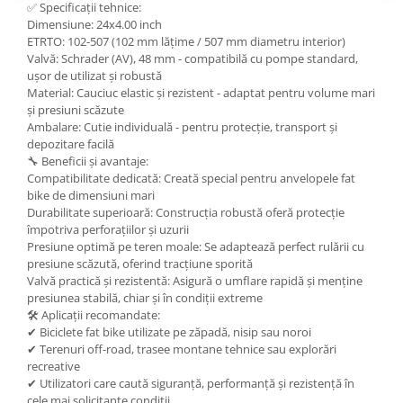
✅ Specificații tehnice:
Dimensiune: 24x4.00 inch
ETRTO: 102-507 (102 mm lățime / 507 mm diametru interior)
Valvă: Schrader (AV), 48 mm - compatibilă cu pompe standard,
ușor de utilizat și robustă
Material: Cauciuc elastic și rezistent - adaptat pentru volume mari
și presiuni scăzute
Ambalare: Cutie individuală - pentru protecție, transport și
depozitare facilă
🔧 Beneficii și avantaje:
Compatibilitate dedicată: Creată special pentru anvelopele fat
bike de dimensiuni mari
Durabilitate superioară: Construcția robustă oferă protecție
împotriva perforațiilor și uzurii
Presiune optimă pe teren moale: Se adaptează perfect rulării cu
presiune scăzută, oferind tracțiune sporită
Valvă practică și rezistentă: Asigură o umflare rapidă și menține
presiunea stabilă, chiar și în condiții extreme
🛠 Aplicații recomandate:
✔ Biciclete fat bike utilizate pe zăpadă, nisip sau noroi
✔ Terenuri off-road, trasee montane tehnice sau explorări
recreative
✔ Utilizatori care caută siguranță, performanță și rezistență în
cele mai solicitante condiții