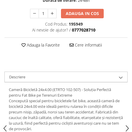
Durata de livrare:
24-48h
trotinete-electrice
https://www.doctortrotineta.ro/cauciucuri-
ADAUGA IN COS
cu-camera
Cod Produs:
195949
cauciucuri-bicicleta
Ai nevoie de ajutor?
/
0777028710
Camere bicicleta
Cauciuc tubeless cu GEL antipană
Adauga la Favorite
Cere informatii
Accesorii
Trotinete electrice
Biciclete Electrice
Descriere
Anvelope moto
Camere moto
Cameră Bicicletă 24x4.00 (ETRTO 102-507) - Soluția Perfectă
Anvelope ATV
pentru Fat Bike pe Terenuri Extreme
Cauciucuri bicicleta
Concepută special pentru bicicletele fat bike, această cameră de
bicicletă 24x4.00 este ideală pentru rularea în condiții dificile
Anvelope și Camere Utilaje
precum nisip, zăpadă, noroi sau teren accidentat. Fabricată din
https://www.doctortrotineta.ro/plata-
cauciuc de înaltă calitate, oferă fiabilitate, etanșeitate și rezistență
la uzură, fiind perfectă pentru cicliștii aventuroși care nu se tem
tbi?
de provocări.
forceOriginalForEdit=1&preview=00681