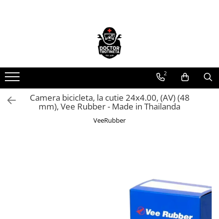
Toate Produsele
Acasa
Toate produsele
2
Piese de schimb
https://www.doctortrotineta.ro/electrica
Camera bicicleta, la cutie 24x4.00, (AV) (48
mm), Vee Rubber - Made in Thailanda
Acceleratie
Display
VeeRubber
Controller
Motoare
Cabluri
BMS
Acumulatori
Kit complet
Contact cu cheie