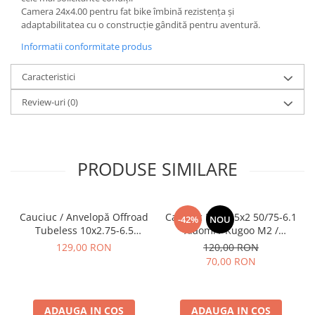
Camera 24x4.00 pentru fat bike îmbină rezistența și
adaptabilitatea cu o construcție gândită pentru aventură.
Informatii conformitate produs
Caracteristici
Review-uri
(0)
PRODUSE SIMILARE
Cauciuc / Anvelopă Offroad
Cauciuc Plin 8.5x2 50/75-6.1
-42%
NOU
Tubeless 10x2.75-6.5
Xiaomi / Kugoo M2 /
KuKirin G2/G2 Master 2025
Ducati/Evergreen/Motus/
129,00 RON
120,00 RON
70,00 RON
ADAUGA IN COS
ADAUGA IN COS