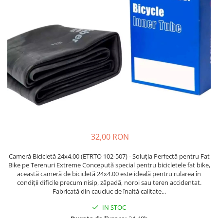
https://www.doctortrotineta.ro/frane
Discuri frana
Placute de frana
Manete de frana
Etrieri
https://www.doctortrotineta.ro/lumini
Stop trotineta
Faruri
https://www.doctortrotineta.ro/cadru
Aparatori (aripi)
Cricuri trotineta
32,00 RON
Suruburi
Cameră Bicicletă 24x4.00 (ETRTO 102-507) - Soluția Perfectă pentru Fat
Suspensie
Bike pe Terenuri Extreme Concepută special pentru bicicletele fat bike,
Cauciucuri
această cameră de bicicletă 24x4.00 este ideală pentru rularea în
condiții dificile precum nisip, zăpadă, noroi sau teren accidentat.
https://www.doctortrotineta.ro/camere-
Fabricată din cauciuc de înaltă calitate...
de-aer
IN STOC
https://www.doctortrotineta.ro/cauciucuri-