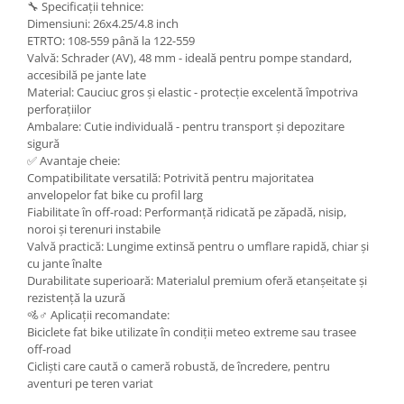
🔧 Specificații tehnice:
Dimensiuni: 26x4.25/4.8 inch
ETRTO: 108-559 până la 122-559
Valvă: Schrader (AV), 48 mm - ideală pentru pompe standard,
accesibilă pe jante late
Material: Cauciuc gros și elastic - protecție excelentă împotriva
perforațiilor
Ambalare: Cutie individuală - pentru transport și depozitare
sigură
✅ Avantaje cheie:
Compatibilitate versatilă: Potrivită pentru majoritatea
anvelopelor fat bike cu profil larg
Fiabilitate în off-road: Performanță ridicată pe zăpadă, nisip,
noroi și terenuri instabile
Valvă practică: Lungime extinsă pentru o umflare rapidă, chiar și
cu jante înalte
Durabilitate superioară: Materialul premium oferă etanșeitate și
rezistență la uzură
🚵♂️ Aplicații recomandate:
Biciclete fat bike utilizate în condiții meteo extreme sau trasee
off-road
Cicliști care caută o cameră robustă, de încredere, pentru
aventuri pe teren variat