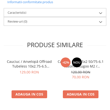
Informatii conformitate produs
Caracteristici
Review-uri
(0)
PRODUSE SIMILARE
Cauciuc / Anvelopă Offroad
Cauciuc Plin 8.5x2 50/75-6.1
-42%
NOU
Tubeless 10x2.75-6.5
Xiaomi / Kugoo M2 /
KuKirin G2/G2 Master 2025
Ducati/Evergreen/Motus/
129,00 RON
120,00 RON
70,00 RON
ADAUGA IN COS
ADAUGA IN COS