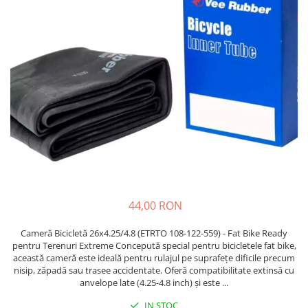
Etrieri
https://www.doctortrotineta.ro/lumini
Stop trotineta
Faruri
https://www.doctortrotineta.ro/cadru
Aparatori (aripi)
Cricuri trotineta
Suruburi
Suspensie
44,00 RON
Cameră Bicicletă 26x4.25/4.8 (ETRTO 108-122-559) - Fat Bike Ready
pentru Terenuri Extreme Concepută special pentru bicicletele fat bike,
această cameră este ideală pentru rulajul pe suprafețe dificile precum
nisip, zăpadă sau trasee accidentate. Oferă compatibilitate extinsă cu
anvelope late (4.25-4.8 inch) și este ...
IN STOC