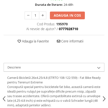
Durata de livrare:
24-48h
ADAUGA IN COS
Cod Produs:
195970
Ai nevoie de ajutor?
/
0777028710
Adauga la Favorite
Cere informatii
Descriere
Cameră Bicicletă 26x4.25/4.8 (ETRTO 108-122-559) - Fat Bike Ready
pentru Terenuri Extreme
Concepută special pentru bicicletele fat bike, această cameră este
ideală pentru rulajul pe suprafețe dificile precum nisip, zăpadă
sau trasee accidentate. Oferă compatibilitate extinsă cu anvelope
late (4.25-4.8 inch) și este echipată cu o valvă Schrader lungă (48
mm), adaptată jantelor adânci.