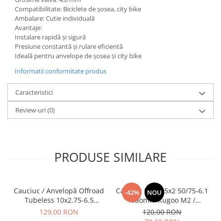
Compatibilitate: Biciclete de șosea, city bike
Ambalare: Cutie individuală
Avantaje:
Instalare rapidă și sigură
Presiune constantă și rulare eficientă
Ideală pentru anvelope de șosea și city bike
Informatii conformitate produs
Caracteristici
Review-uri
(0)
PRODUSE SIMILARE
Cauciuc / Anvelopă Offroad
Cauciuc Plin 8.5x2 50/75-6.1
-42%
NOU
Tubeless 10x2.75-6.5
Xiaomi / Kugoo M2 /
KuKirin G2/G2 Master 2025
Ducati/Evergreen/Motus/
129,00 RON
120,00 RON