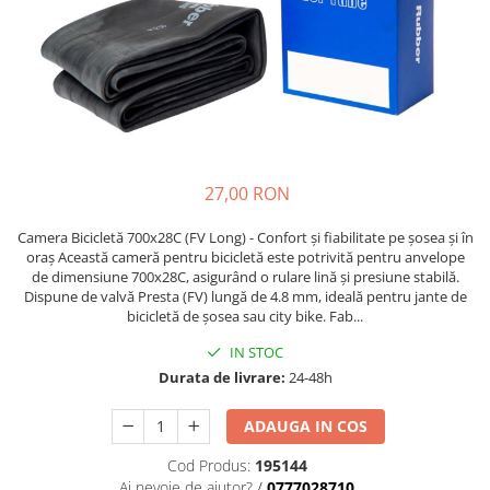
Etrieri
https://www.doctortrotineta.ro/lumini
Stop trotineta
Faruri
https://www.doctortrotineta.ro/cadru
Aparatori (aripi)
27,00 RON
Cricuri trotineta
Suruburi
Camera Bicicletă 700x28C (FV Long) - Confort și fiabilitate pe șosea și în
oraș Această cameră pentru bicicletă este potrivită pentru anvelope
Suspensie
de dimensiune 700x28C, asigurând o rulare lină și presiune stabilă.
Dispune de valvă Presta (FV) lungă de 4.8 mm, ideală pentru jante de
bicicletă de șosea sau city bike. Fab...
IN STOC
Durata de livrare:
24-48h
ADAUGA IN COS
Cod Produs:
195144
Ai nevoie de ajutor?
/
0777028710