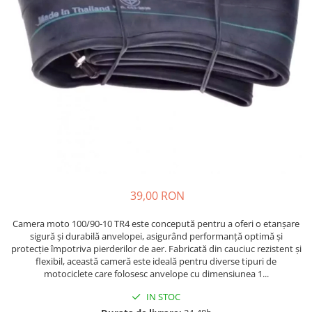
Etrieri
https://www.doctortrotineta.ro/lumini
Stop trotineta
Faruri
https://www.doctortrotineta.ro/cadru
Aparatori (aripi)
Cricuri trotineta
Suruburi
Suspensie
39,00 RON
Camera moto 100/90-10 TR4 este concepută pentru a oferi o etanșare
sigură și durabilă anvelopei, asigurând performanță optimă și
protecție împotriva pierderilor de aer. Fabricată din cauciuc rezistent și
flexibil, această cameră este ideală pentru diverse tipuri de
motociclete care folosesc anvelope cu dimensiunea 1...
IN STOC