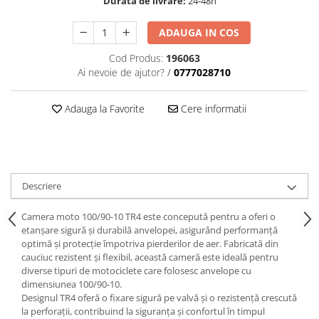
Durata de livrare:
24-48h
ADAUGA IN COS
Cod Produs:
196063
Ai nevoie de ajutor?
/
0777028710
Adauga la Favorite
Cere informatii
Descriere
Camera moto 100/90-10 TR4 este concepută pentru a oferi o
etanșare sigură și durabilă anvelopei, asigurând performanță
optimă și protecție împotriva pierderilor de aer. Fabricată din
cauciuc rezistent și flexibil, această cameră este ideală pentru
diverse tipuri de motociclete care folosesc anvelope cu
dimensiunea 100/90-10.
Designul TR4 oferă o fixare sigură pe valvă și o rezistență crescută
la perforații, contribuind la siguranța și confortul în timpul