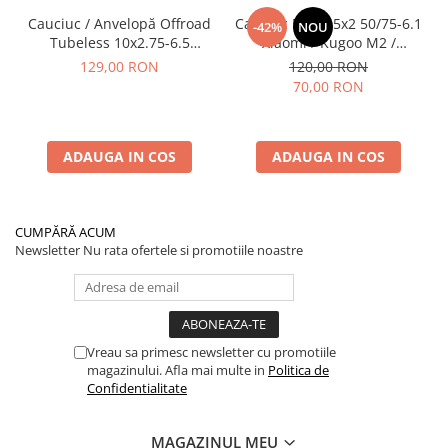
Cauciuc / Anvelopă Offroad
Cauciuc Plin 8.5x2 50/75-6.1
-42%
NOU
Tubeless 10x2.75-6.5
Xiaomi / Kugoo M2 /
KuKirin G2/G2 Master 2025
Ducati/Evergreen/Motus/
129,00 RON
120,00 RON
70,00 RON
ADAUGA IN COS
ADAUGA IN COS
CUMPĂRĂ ACUM
Newsletter
Nu rata ofertele si promotiile noastre
Vreau sa primesc newsletter cu promotiile
magazinului. Afla mai multe in
Politica de
Confidentialitate
MAGAZINUL MEU