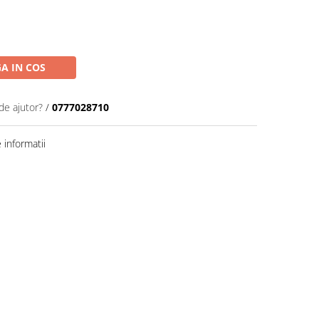
A IN COS
de ajutor?
/
0777028710
informatii