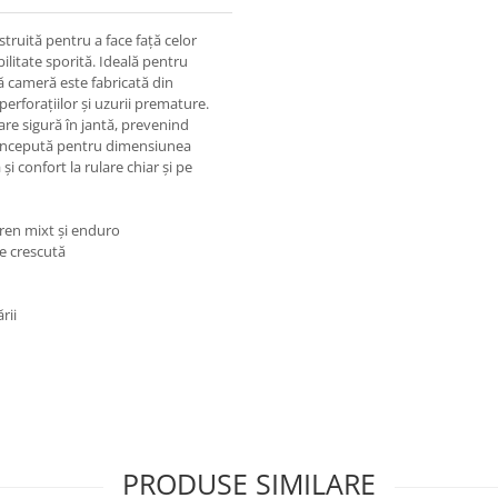
ruită pentru a face față celor
bilitate sporită. Ideală pentru
tă cameră este fabricată din
erforațiilor și uzurii premature.
re sigură în jantă, prevenind
Concepută pentru dimensiunea
i confort la rulare chiar și pe
ren mixt și enduro
e crescută
rii
PRODUSE SIMILARE