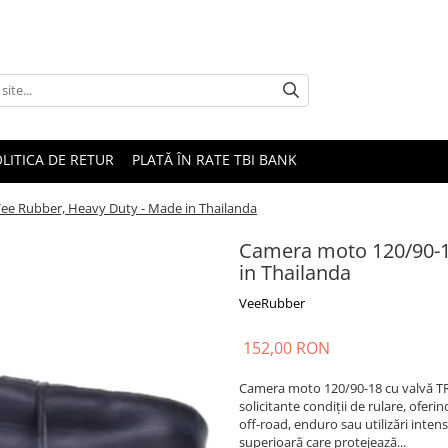
LITICA DE RETUR
PLATĂ ÎN RATE TBI BANK
ee Rubber, Heavy Duty - Made in Thailanda
Camera moto 120/90-1
in Thailanda
VeeRubber
152,00 RON
Camera moto 120/90-18 cu valvă TR4
solicitante condiții de rulare, oferi
off-road, enduro sau utilizări inten
superioară care protejează...