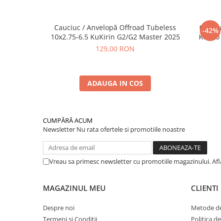
Cauciuc / Anvelopă Offroad Tubeless
Cauciu
-42%
10x2.75-6.5 KuKirin G2/G2 Master 2025
Kugoo 
129,00 RON
ADAUGA IN COS
CUMPĂRĂ ACUM
Newsletter
Nu rata ofertele si promotiile noastre
Vreau sa primesc newsletter cu promotiile magazinului. Af
MAGAZINUL MEU
CLIENTI
Despre noi
Metode de
Termeni si Conditii
Politica d