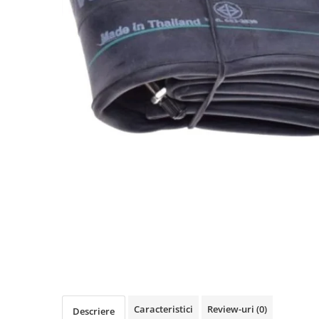
https://www.doctortrotineta.ro/frane
Discuri frana
Placute de frana
Manete de frana
Etrieri
https://www.doctortrotineta.ro/lumini
Stop trotineta
Faruri
https://www.doctortrotineta.ro/cadru
Aparatori (aripi)
Cricuri trotineta
Suruburi
Suspensie
Cauciucuri
https://www.doctortrotineta.ro/camere-
de-aer
https://www.doctortrotineta.ro/cauciucuri-
Caracteristici
Review-uri
(0)
Descriere