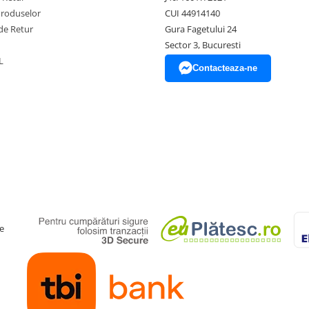
Produselor
CUI 44914140
de Retur
Gura Fagetului 24
Sector 3, Bucuresti
L
Contacteaza-ne
e