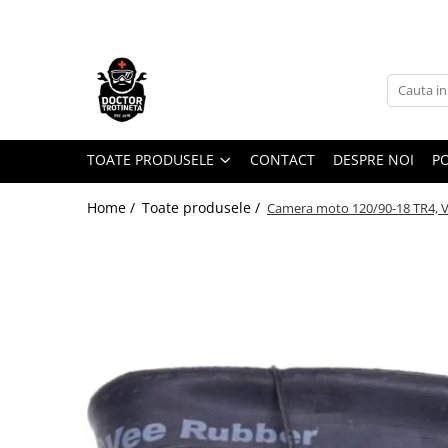
Toate Produsele
Acasa
Toate produsele
Piese de schimb
TOATE PRODUSELE
CONTACT
DESPRE NOI
PO
https://www.doctortrotineta.ro/electrica
Home /
Toate produsele /
Camera moto 120/90-18 TR4, V
Acceleratie
Display
Controller
Motoare
Cabluri
BMS
Acumulatori
Kit complet
Contact cu cheie