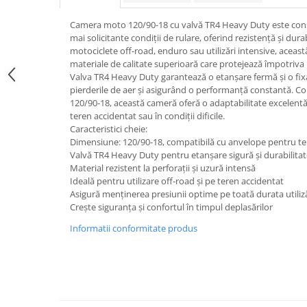
trotinete-electrice
https://www.doctortrotineta.ro/cauciucuri-
Camera moto 120/90-18 cu valvă TR4 Heavy Duty este const
cu-camera
mai solicitante condiții de rulare, oferind rezistență și dura
motociclete off-road, enduro sau utilizări intensive, aceas
cauciucuri-bicicleta
materiale de calitate superioară care protejează împotriva p
Valva TR4 Heavy Duty garantează o etanșare fermă și o fixa
Camere bicicleta
pierderile de aer și asigurând o performanță constantă. 
Cauciuc tubeless cu GEL antipană
120/90-18, această cameră oferă o adaptabilitate excelentă ș
teren accidentat sau în condiții dificile.
Accesorii
Caracteristici cheie:
Trotinete electrice
Dimensiune: 120/90-18, compatibilă cu anvelope pentru te
Valvă TR4 Heavy Duty pentru etanșare sigură și durabilitat
Biciclete Electrice
Material rezistent la perforații și uzură intensă
Anvelope moto
Ideală pentru utilizare off-road și pe teren accidentat
Asigură menținerea presiunii optime pe toată durata utiliză
Camere moto
Crește siguranța și confortul în timpul deplasărilor
Anvelope ATV
Informatii conformitate produs
Cauciucuri bicicleta
Anvelope și Camere Utilaje
https://www.doctortrotineta.ro/plata-
tbi?
forceOriginalForEdit=1&preview=00681