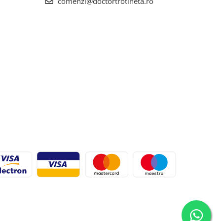
comenzi@doctortrotineta.ro