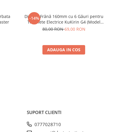
rbata
Disc de Frână 160mm cu 6 Găuri pentru
Rulmen
-14%
aster
Trotinete Electrice KuKirin G4 (Model
2025) și KuKirin G2 – Performanță
80,00 RON
69,00 RON
Premium
ADAUGA IN COS
SUPORT CLIENTI
0777028710