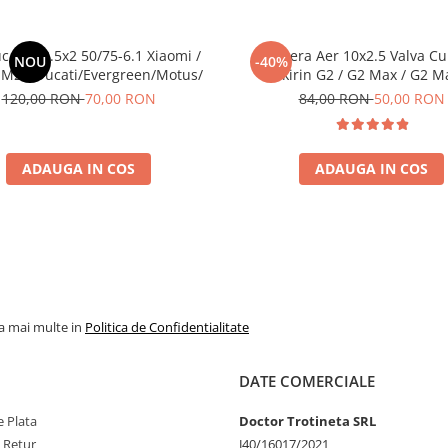
c Plin 8.5x2 50/75-6.1 Xiaomi /
Camera Aer 10x2.5 Valva Cu
NOU
-40%
M2 / Ducati/Evergreen/Motus/
Kukirin G2 / G2 Max / G2 M
120,00 RON
70,00 RON
84,00 RON
50,00 RON
ADAUGA IN COS
ADAUGA IN COS
la mai multe in
Politica de Confidentialitate
DATE COMERCIALE
 Plata
Doctor Trotineta SRL
e Retur
J40/16017/2021