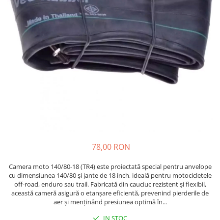
https://www.doctortrotineta.ro/frane
Discuri frana
Placute de frana
Manete de frana
Etrieri
https://www.doctortrotineta.ro/lumini
Stop trotineta
Faruri
https://www.doctortrotineta.ro/cadru
Aparatori (aripi)
Cricuri trotineta
78,00 RON
Suruburi
Suspensie
Camera moto 140/80-18 (TR4) este proiectată special pentru anvelope
Cauciucuri
cu dimensiunea 140/80 și jante de 18 inch, ideală pentru motocicletele
off-road, enduro sau trail. Fabricată din cauciuc rezistent și flexibil,
https://www.doctortrotineta.ro/camere-
această cameră asigură o etanșare eficientă, prevenind pierderile de
de-aer
aer și menținând presiunea optimă în...
https://www.doctortrotineta.ro/cauciucuri-
IN STOC