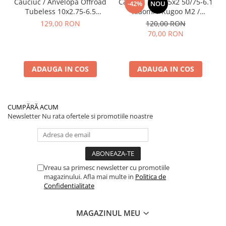
Cauciuc / Anvelopă Offroad
Cauciuc Plin 8.5x2 50/75-6.1
-42%
NOU
Tubeless 10x2.75-6.5
Xiaomi / Kugoo M2 /
KuKirin G2/G2 Master 2025
Ducati/Evergreen/Motus/
129,00 RON
120,00 RON
70,00 RON
ADAUGA IN COS
ADAUGA IN COS
CUMPĂRĂ ACUM
Newsletter
Nu rata ofertele si promotiile noastre
Vreau sa primesc newsletter cu promotiile
magazinului. Afla mai multe in
Politica de
Confidentialitate
MAGAZINUL MEU