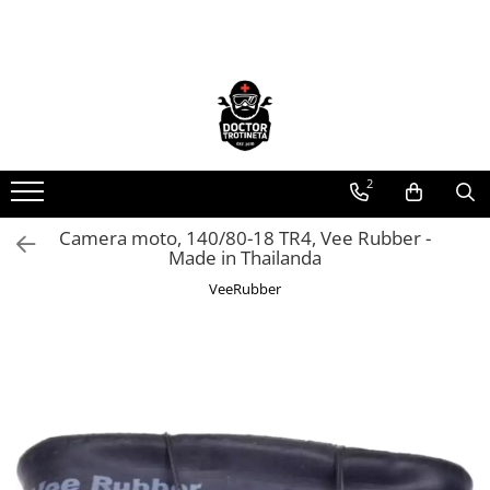
Toate Produsele
Acasa
Toate produsele
Piese de schimb
2
https://www.doctortrotineta.ro/electrica
Camera moto, 140/80-18 TR4, Vee Rubber -
Acceleratie
Made in Thailanda
Display
VeeRubber
Controller
Motoare
Cabluri
BMS
Acumulatori
Kit complet
Contact cu cheie