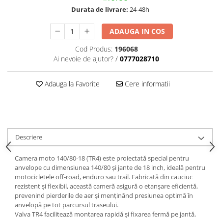
trotinete-electrice
Durata de livrare:
24-48h
https://www.doctortrotineta.ro/cauciucuri-
cu-camera
ADAUGA IN COS
cauciucuri-bicicleta
Cod Produs:
196068
Camere bicicleta
Ai nevoie de ajutor?
/
0777028710
Cauciuc tubeless cu GEL antipană
Adauga la Favorite
Cere informatii
Accesorii
Trotinete electrice
Biciclete Electrice
Anvelope moto
Descriere
Camere moto
Anvelope ATV
Camera moto 140/80-18 (TR4) este proiectată special pentru
Cauciucuri bicicleta
anvelope cu dimensiunea 140/80 și jante de 18 inch, ideală pentru
motocicletele off-road, enduro sau trail. Fabricată din cauciuc
Anvelope și Camere Utilaje
rezistent și flexibil, această cameră asigură o etanșare eficientă,
prevenind pierderile de aer și menținând presiunea optimă în
https://www.doctortrotineta.ro/plata-
anvelopă pe tot parcursul traseului.
tbi?
Valva TR4 facilitează montarea rapidă și fixarea fermă pe jantă,
forceOriginalForEdit=1&preview=00681