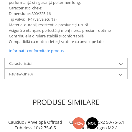
performanță și siguranță pe termen lung.
Caracteristici cheie:
Dimensiune: 300/325-16
Tip valvă: TR4 (valvă scurtă)
Material durabil, rezistent la presiune și uzură
Asigură o etanșare perfectă și menținerea presiunii optime
Contribuie la o rulare stabilă și confortabilă
Compatibilă cu motociclete și scutere cu anvelope late
Informatii conformitate produs
Caracteristici
Review-uri
(0)
PRODUSE SIMILARE
Cauciuc / Anvelopă Offroad
Cauciuc Plin 8.5x2 50/75-6.1
-42%
NOU
Tubeless 10x2.75-6.5
Xiaomi / Kugoo M2 /