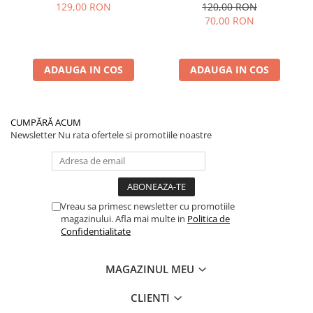
KuKirin G2/G2 Master 2025
Ducati/Evergreen/Motus/
129,00 RON
120,00 RON
70,00 RON
ADAUGA IN COS
ADAUGA IN COS
CUMPĂRĂ ACUM
Newsletter
Nu rata ofertele si promotiile noastre
Vreau sa primesc newsletter cu promotiile
magazinului. Afla mai multe in
Politica de
Confidentialitate
MAGAZINUL MEU
CLIENTI