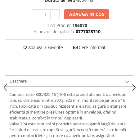
Durata de livrare:
24-48h
ADAUGA IN COS
Cod Produs:
196070
Ai nevoie de ajutor?
/
0777028710
Adauga la Favorite
Cere informatii
Descriere
Camera moto 300/325-16 (TR4) este proiectată pentru anvelope
late, cu dimensiuni între 300 și 325 mm, montate pe jante de 16
inch. Fabricată din cauciuc rezistent și elastic, asigură o etanșare
eficientă și menține presiunea optimă în anvelopă, oferind
stabilitate și confort în timpul deplasării.
Valva TR4 este robustă și potrivită pentru o gamă largă de jante,
facilitând o instalare rapidă și sigură. Această cameră este ideală
pentru motociclete și scutere cu anvelope late, asigurând