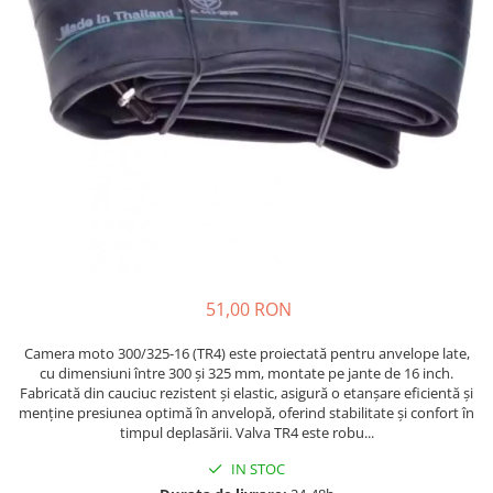
Etrieri
https://www.doctortrotineta.ro/lumini
Stop trotineta
Faruri
https://www.doctortrotineta.ro/cadru
Aparatori (aripi)
Cricuri trotineta
Suruburi
Suspensie
51,00 RON
Camera moto 300/325-16 (TR4) este proiectată pentru anvelope late,
cu dimensiuni între 300 și 325 mm, montate pe jante de 16 inch.
Fabricată din cauciuc rezistent și elastic, asigură o etanșare eficientă și
menține presiunea optimă în anvelopă, oferind stabilitate și confort în
timpul deplasării. Valva TR4 este robu...
IN STOC